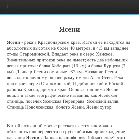
Ясени
Ясени
- река в Краснодарском крае. Истоки ее находятся на
абсолютных высотах не более 40 метров, в 4,5 км западнее
ст-цы Староминской. Впадает река в озеро Ханское.
Значительных притоков река не имеет; есть два небольших
левых притока: балка Кобецкая (13 км) и балка Бурцева (7
км). Длина р.Ясени составляет 67 км. Название Ясени
возводят к личному половецкому имени Асен-Ясен. Река
протекает через Староминской, Щербиновский и Ейский
районы Краснодарского края. Основа топонима Ясени
вошла в такие географические названия, как Ясенская
станица, поселок Ясенская Переправа, Ясенский залив,
Станица Новоясенская, болото Ясени, Ясени хутор
В этой словарной статье рассказывается как можно
объяснить или перевести на русский язык происхождение
названия
Ясени
. Данная расшифровка (объяснение) этого