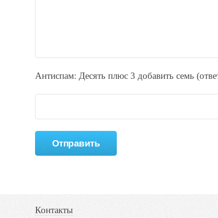
Антиспам: Дecять плюc 3 добавить ceмь (отв
Контакты