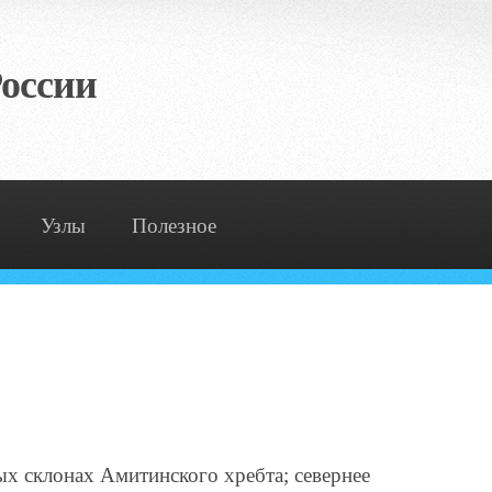
оссии
Узлы
Полезное
ых склонах Амитинского хребта; севернее