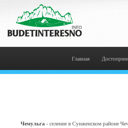
Главная
Достоприм
Чемульга
- селение в Сунженском районе Че