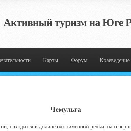
Активный туризм на Юге Р
ечательности
Карты
Форум
Краеведение
Чемульга
чни; находится в долине одноименной речки, на северн