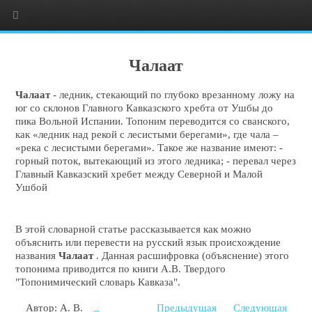
Чалаат
Чалаат
- ледник, стекающий по глубоко врезанному ложу на
юг со склонов Главного Кавказского хребта от Ушбы до
пика Вольной Испании. Топоним переводится со сванского,
как «ледник над рекой с лесистыми берегами», где чала –
«река с лесистыми берегами». Такое же название имеют: -
горный поток, вытекающий из этого ледника; - перевал через
Главный Кавказский хребет между Северной и Малой
Ушбой
В этой словарной статье рассказывается как можно
объяснить или перевести на русский язык происхождение
названия
Чалаат
. Данная расшифровка (объяснение) этого
топонима приводится по книги А.В. Твердого
"Топонимический словарь Кавказа".
Автор: А. В.
Предыдущая
Следующая