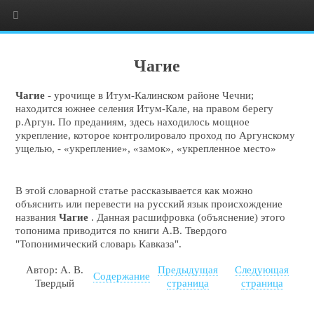
Чагие
Чагие
- урочище в Итум-Калинском районе Чечни;
находится южнее селения Итум-Кале, на правом берегу
р.Аргун. По преданиям, здесь находилось мощное
укрепление, которое контролировало проход по Аргунскому
ущелью, - «укрепление», «замок», «укрепленное место»
В этой словарной статье рассказывается как можно
объяснить или перевести на русский язык происхождение
названия
Чагие
. Данная расшифровка (объяснение) этого
топонима приводится по книги А.В. Твердого
"Топонимический словарь Кавказа".
Автор: А. В.
Предыдущая
Следующая
Содержание
Твердый
страница
страница