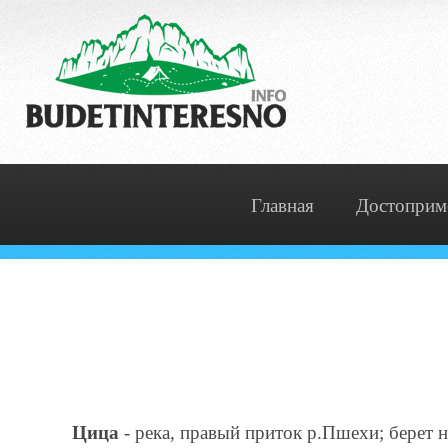
Главная
Достоприм
Цица
- река, правый приток р.Пшехи; берет 