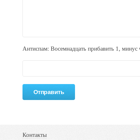
Антиспам: Воceмнадцать прибaвить 1, минyc 
Контакты