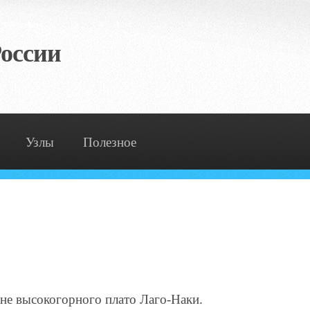
оссии
Узлы
Полезное
оне высокогорного плато Лаго-Наки.