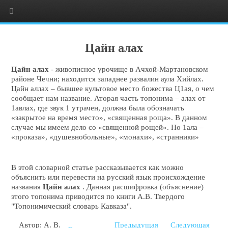
Цайн алах
Цайн алах
- живописное урочище в Ачхой-Мартановском
районе Чечни; находится западнее развалин аула Хийлах.
Цайн аллах – бывшее культовое место божества Ц1ая, о чем
сообщает нам название. Аторая часть топонима – алах от
1авлах, где звук 1 утрачен, должна была обозначать
«закрытое на время место», «священная роща». В данном
случае мы имеем дело со «священной рощей». Но 1ала –
«проказа», «душевнобольные», «монахи», «странники»
В этой словарной статье рассказывается как можно
объяснить или перевести на русский язык происхождение
названия
Цайн алах
. Данная расшифровка (объяснение)
этого топонима приводится по книги А.В. Твердого
"Топонимический словарь Кавказа".
Автор: А. В.
Предыдущая
Следующая