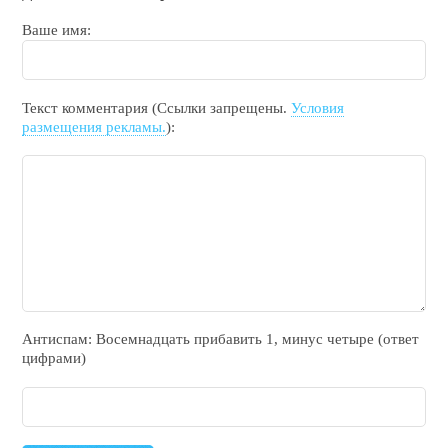
Ваше имя:
Текст комментария (Ссылки запрещены.
Условия
размещения рекламы.
):
Антиспам: Воceмнадцать прибaвить 1, минyc чeтырe (ответ
цифрами)