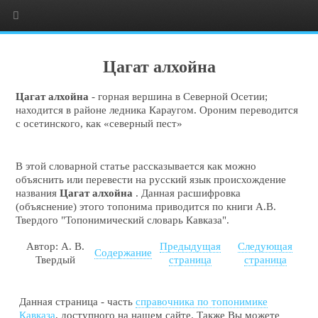
Цагат алхойна
Цагат алхойна
- горная вершина в Северной Осетии;
находится в районе ледника Караугом. Ороним переводится
с осетинского, как «северный пест»
В этой словарной статье рассказывается как можно
объяснить или перевести на русский язык происхождение
названия
Цагат алхойна
. Данная расшифровка
(объяснение) этого топонима приводится по книги А.В.
Твердого "Топонимический словарь Кавказа".
Автор: А. В.
Предыдущая
Следующая
Содержание
Твердый
страница
страница
Данная страница - часть
справочника по топонимике
Кавказа
, доступного на нашем сайте. Также Вы можете