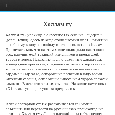
Холлам гу
Холлам гу
- урочище в окрестностях селения Гендерген
(респ. Чечня). Здесь некогда стоял высокий шест – памятник
погибшему воину за свободу и независимость – х1оллам.
Примечательно, что на этом холме подвергали наказанию
всех нарушителей традиций, изменников и предателей,
трусов и воров. Наказание носило различные характеры:
всенародное проклятие, предание анафеме с сооружением
холма из камней, комьев сухой глины – так называемый
сардаман к1арлаг1а, оскорбление плевками в лицо всеми
жителями селения, оскорбление нанесением ударов палками,
камнями. В исключительных случаях «На холме памятника –
«Х1оллам гу» - преступника предавали казни
В этой словарной статье рассказывается как можно
объяснить или перевести на русский язык происхождение
названия
Холлам гу
. Данная расшифровка (объяснение)