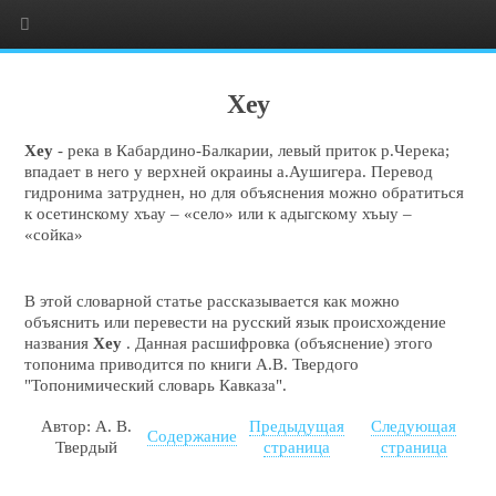
Хеу
Хеу
- река в Кабардино-Балкарии, левый приток р.Черека;
впадает в него у верхней окраины а.Аушигера. Перевод
гидронима затруднен, но для объяснения можно обратиться
к осетинскому хъау – «село» или к адыгскому хъыу –
«сойка»
В этой словарной статье рассказывается как можно
объяснить или перевести на русский язык происхождение
названия
Хеу
. Данная расшифровка (объяснение) этого
топонима приводится по книги А.В. Твердого
"Топонимический словарь Кавказа".
Автор: А. В.
Предыдущая
Следующая
Содержание
Твердый
страница
страница