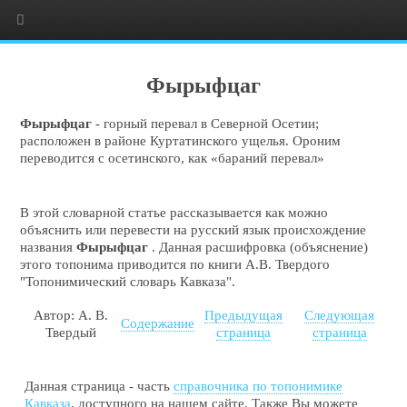
Фырыфцаг
Фырыфцаг
- горный перевал в Северной Осетии;
расположен в районе Куртатинского ущелья. Ороним
переводится с осетинского, как «бараний перевал»
В этой словарной статье рассказывается как можно
объяснить или перевести на русский язык происхождение
названия
Фырыфцаг
. Данная расшифровка (объяснение)
этого топонима приводится по книги А.В. Твердого
"Топонимический словарь Кавказа".
Автор: А. В.
Предыдущая
Следующая
Содержание
Твердый
страница
страница
Данная страница - часть
справочника по топонимике
Кавказа
, доступного на нашем сайте. Также Вы можете