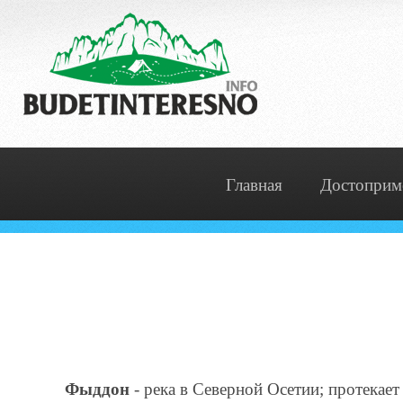
Главная
Достоприм
Фыддон
- река в Северной Осетии; протекает