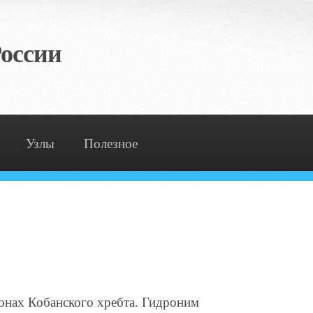
оссии
Узлы
Полезное
клонах Кобанского хребта. Гидроним