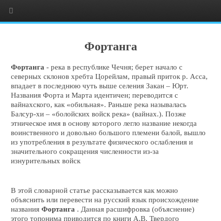
Фортанга
Фортанга
- река в республике Чечня; берет начало с
северных склонов хребта Цорейлам, правый приток р. Асса,
впадает в последнюю чуть выше селения Закан – Юрт.
Названия Форта и Марта идентичен; переводится с
вайнахского, как «обильная». Раньше река называлась
Балсур-хи – «болойских войск река» (вайнах.). Позже
этническое имя в основу которого легло название некогда
воинственного и довольно большого племени балой, вышло
из употребления в результате физического ослабления и
значительного сокращения численности из-за
изнурительных войск
В этой словарной статье рассказывается как можно
объяснить или перевести на русский язык происхождение
названия
Фортанга
. Данная расшифровка (объяснение)
этого топонима приводится по книги А.В. Твердого