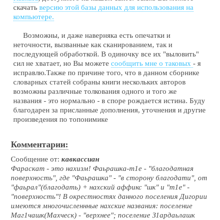
скачать
версию этой базы данных для использования на
компьютере.
Возможны, и даже наверняка есть опечатки и
неточности, вызванные как сканированием, так и
последующей обработкой. В одиночку все их "выловить"
сил не хватает, но Вы можете
сообщить мне о таковых
- я
исправлю.Также по причине того, что в данном сборнике
словарных статей собраны книги нескольких авторов
возможны различные толкования одного и того же
названия - это нормально - в споре рождается истина. Буду
благодарен за присланные дополнения, уточнения и другие
произведения по топонимике
Комментарии:
Сообщение от:
кавкассиан
Фараскат - это нахизм! Фаьрашка-т1е - "благодатная
поверхность", где "Фаьрашка" - "в сторону благодати", от
"фаьрал"(благодать) + нахский аффикс "шк" и "т1е" -
"поверхность"! В окрестностях данного поселения Дигории
имеются многочисленнные нахские названия: поселение
Маг1чашк(Махческ) - "верхнее"; поселение З1ардаьлашк