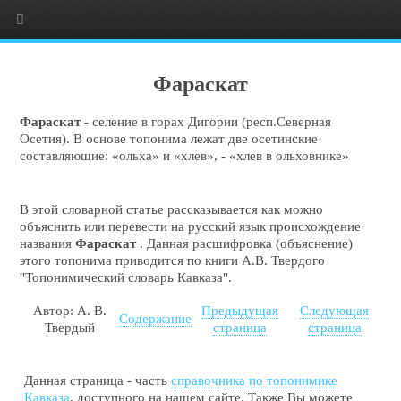
Фараскат
Фараскат
- селение в горах Дигории (респ.Северная
Осетия). В основе топонима лежат две осетинские
составляющие: «ольха» и «хлев», - «хлев в ольховнике»
В этой словарной статье рассказывается как можно
объяснить или перевести на русский язык происхождение
названия
Фараскат
. Данная расшифровка (объяснение)
этого топонима приводится по книги А.В. Твердого
"Топонимический словарь Кавказа".
Автор: А. В.
Предыдущая
Следующая
Содержание
Твердый
страница
страница
Данная страница - часть
справочника по топонимике
Кавказа
, доступного на нашем сайте. Также Вы можете