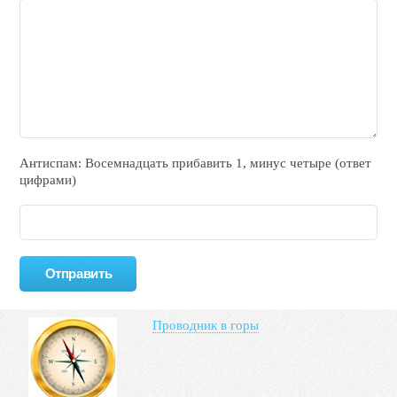
Антиспам: Воceмнадцать прибaвить 1, минyc чeтырe (ответ
цифрами)
Проводник в горы