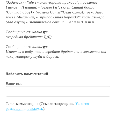
(Задалеск) - "где стояли ворота прохода"; поселение
Гаьлаьт (Галиат) - "земля Га"; склеп Сатай боара
(Саттай обау) - "могила Саты"(Села Сата!); река Айга
муг1е (Айгамуги) - "приподнятая борозда"; храм Ези-ерд
(Авд дзуар) - "почитаемое святилище" и т.д. и т.п.
Сообщение от:
кавказус
очередная бредятина ))))))
Сообщение от:
кавказус
Имеется в виду, что очередная бредятина в комменте от
наха, которому туда и дорога.
Добавить комментарий
Ваше имя:
Текст комментария (Ссылки запрещены.
Условия
размещения рекламы.
):