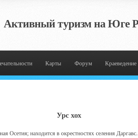
Активный туризм на Юге Р
ечательности
Карты
Форум
Краеведение
Урс хох
ная Осетия; находится в окрестностях селения Даргавс.