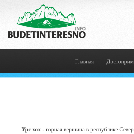
Главная
Достоприм
Урс хох
- горная вершина в республике Север