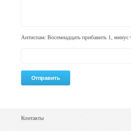
Антиспам: Воceмнадцать прибaвить 1, минyc 
Контакты