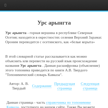
Урс арынгта
Урс арынгта
- горная вершина в республике Северная
Осетия; находится в окрестностях селения Верхний Зарамаг.
Ороним переводится с осетинского, как «белые корыта»
В этой словарной статье рассказывается как можно
объяснить или перевести на русский язык происхождение
названия
Урс арынгта
. Данная расшифровка (объяснение)
этого топонима приводится по книги А.В. Твердого
"Топонимический словарь Кавказа".
Автор: А. В.
Предыдущая
Следующая
Содержание
Твердый
страница
страница
Данная страница - часть
справочника по топонимике
Кавказа
, доступного на нашем сайте. Также Вы можете