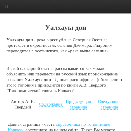
Уалхауы дон
Уалхауы дон
- река в республике Северная Осетия;
протекает в окрестностях селения Джимара. Гидроним
переводится с осетинского, как «река выше селения»
В этой словарной статье рассказывается как можно
объяснить или перевести на русский язык происхождение
названия
Уалхауы дон
. Данная расшифровка (объяснение)
этого топонима приводится по книги А.В. Твердого
"Топонимический словарь Кавказа".
Автор: А. В.
Предыдущая
Следующая
Содержание
Твердый
страница
страница
Данная страница - часть
справочника по топонимике
Кавказа
, доступного на нашем сайте. Также Вы можете