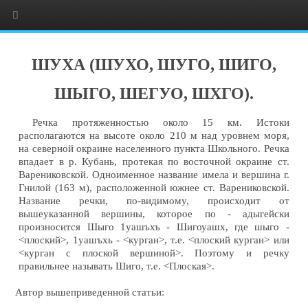
ШУХА (ШУХО, ШУГО, ШИГО,
ШЫГО, ШЕГУО, ШХГО).
Речка протяженностью около 15 км. Истоки
располагаются на высоте около 210 м над уровнем моря,
на северной окраине населенного пункта Школьного. Речка
впадает в р. Кубань, протекая по восточной окраине ст.
Варениковской. Одноименное название имела и вершина г.
Гнилой (163 м), расположенной южнее ст. Варениковской.
Название речки, по-видимому, происходит от
вышеуказанной вершины, которое по - адыгейски
произносится Шыго 1уашъхъ - Шигоуашх, где шыго -
<плоский>, 1уашъхь - <курган>, т.е. <плоский курган> или
<курган с плоской вершиной>. Поэтому и речку
правильнее называть Шиго, т.е. <Плоская>.
Автор вышеприведенной статьи: