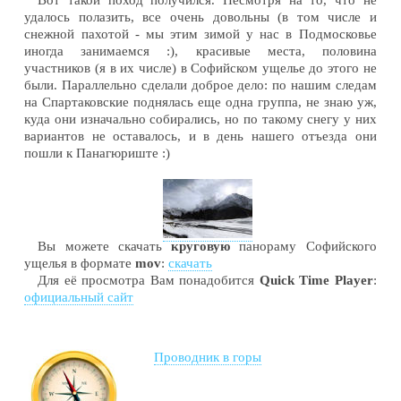
Вот такой поход получился. Несмотря на то, что не
удалось полазить, все очень довольны (в том числе и
снежной пахотой - мы этим зимой у нас в Подмосковье
иногда занимаемся :), красивые места, половина
участников (я в их числе) в Софийском ущелье до этого не
были. Параллельно сделали доброе дело: по нашим следам
на Спартаковские поднялась еще одна группа, не знаю уж,
куда они изначально собирались, но по такому снегу у них
вариантов не оставалось, и в день нашего отъезда они
пошли к Панагюриште :)
Вы можете скачать
круговую
панораму Софийского
ущелья в формате
mov
:
скачать
Для её просмотра Вам понадобится
Quick Time Player
:
официальный сайт
Проводник в горы