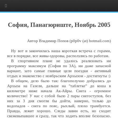
София, Панагюриште, Ноябрь 2005
Автор Владимир Попов (p0p0v (at) hotmail.com)
Ну вот и закончилась наша короткая встреча с горами,
все в порядке, все живы-здоровы, расползлись по работам.
В спортивном плане не удалось реализовать ни
программу максимум (София по 3А), ни даже запасной
вариант, зато самые главные цели поездки - активный
отдых и знакомство с ноябрьским Архызом - достигнуты :)
В общем, дело было так: благополучно добрались до
Архыза на Газели, дальше на "таблетке" до коша в
километре ниже начала Ак-Айры. Снега - огромное
количество! У нас с собой было 2 пары снегоступов, без
них за 3 дня смогли бы дойти, наверно, только до
водопадов - снега по пояс, рыхлый, плохо трамбуется.
Правда, лежит хорошо. Следы лавин есть, но сходит
свежевыпавшее и сразу, так что ходить вполне безопасно.