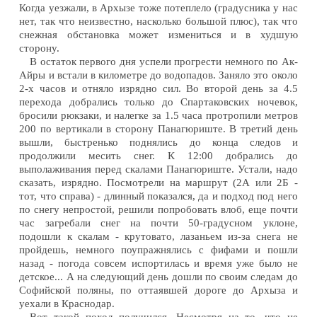
Когда уезжали, в Архызе тоже потеплело (градусника у нас
нет, так что неизвестно, насколько большой плюс), так что
снежная обстановка может измениться и в худшую
сторону.
В остаток первого дня успели прогрести немного по Ак-
Айры и встали в километре до водопадов. Заняло это около
2-х часов и отняло изрядно сил. Во второй день за 4.5
перехода добрались только до Спартаковских ночевок,
бросили рюкзаки, и налегке за 1.5 часа протропили метров
200 по вертикали в сторону Панагюриште. В третий день
вышли, быстренько поднялись до конца следов и
продолжили месить снег. К 12:00 добрались до
выполаживания перед скалами Панагюриште. Устали, надо
сказать, изрядно. Посмотрели на маршрут (2А или 2Б -
тот, что справа) - длинный показался, да и подход под него
по снегу непростой, решили попробовать влоб, еще почти
час загребали снег на почти 50-градусном уклоне,
подошли к скалам - крутовато, лазаньем из-за снега не
пройдешь, немного поупражнялись с фифами и пошли
назад - погода совсем испортилась и время уже было не
детское... А на следующий день дошли по своим следам до
Софийской поляны, по оттаявшей дороге до Архыза и
уехали в Краснодар.