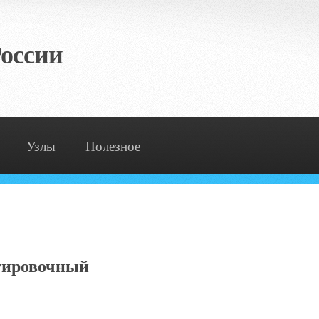
оссии
Узлы
Полезное
ртировочный