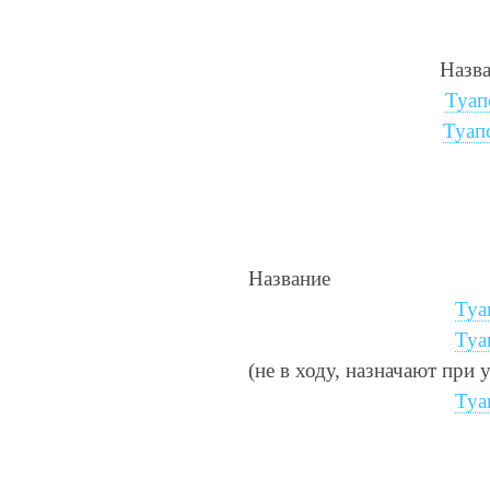
Назв
Туап
Туап
Название
Туа
Туа
(не в ходу, назначают при 
Туа