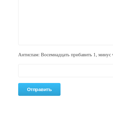
Антиспам: Воceмнадцать прибaвить 1, минyc 