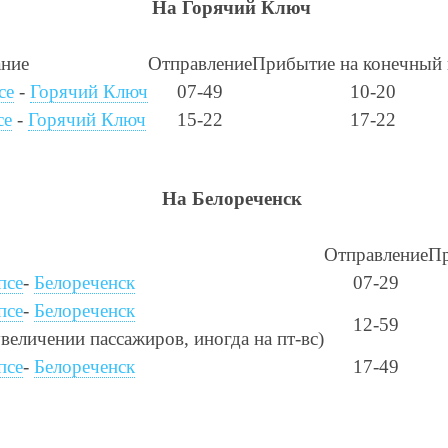
На Горячий Ключ
ание
Отправление
Прибытие на конечный 
се
-
Горячий Ключ
07-49
10-20
се
-
Горячий Ключ
15-22
17-22
На Белореченск
Отправление
Пр
псе
-
Белореченск
07-29
псе
-
Белореченск
12-59
увеличении пассажиров, иногда на пт-вс)
псе
-
Белореченск
17-49