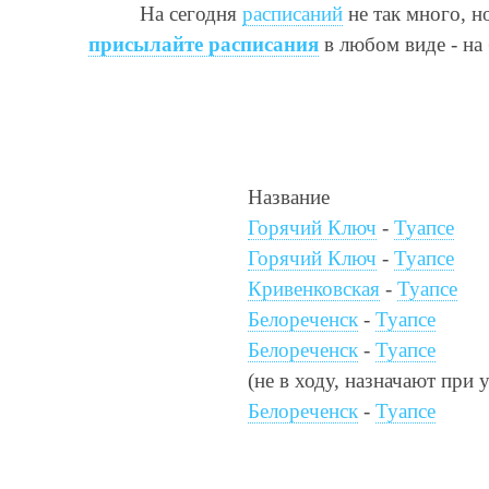
На сегодня
расписаний
не так много, н
присылайте расписания
в любом виде - на
Название
Горячий Ключ
-
Туапсе
Горячий Ключ
-
Туапсе
Кривенковская
-
Туапсе
Белореченск
-
Туапсе
Белореченск
-
Туапсе
(не в ходу, назначают при 
Белореченск
-
Туапсе