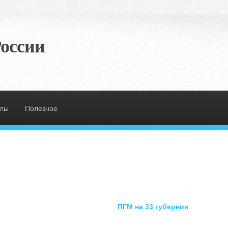
оссии
злы
Полезное
ПГМ на 33 губернии