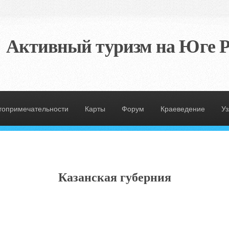
Активный туризм на Юге Р
топримечательности
Карты
Форум
Краеведение
У
Казанская губерния