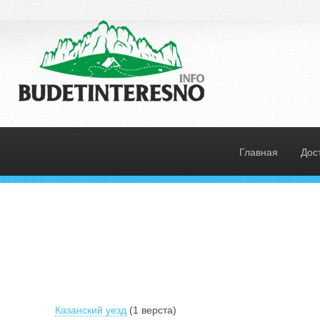
Главная
Дос
Казанский уезд
(1 верста)