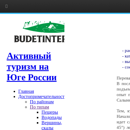
- р
- к
- в
- со
Перева
В посл
подъем
опыт п
Салынн
Тем, 
Начало
идет с
45°) 