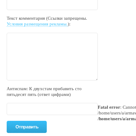
Текст комментария (Ссылки запрещены.
Условия размещения рекламы.
):
Антиспам: К двухcтам прибавить cто
пятьдecят пять (ответ цифрами)
Fatal error
: Cannot
/home/users/a/armav
/home/users/a/arma