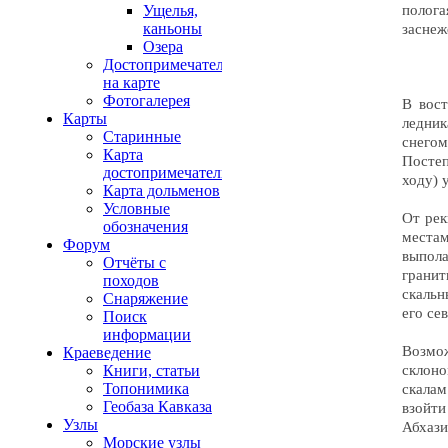
полога
заснеж
В вост
ледник
снего
Постеп
ходу) 
От рек
места
выпол
гранит
скальн
его се
Возмож
склон
скалам
взойт
Абхази