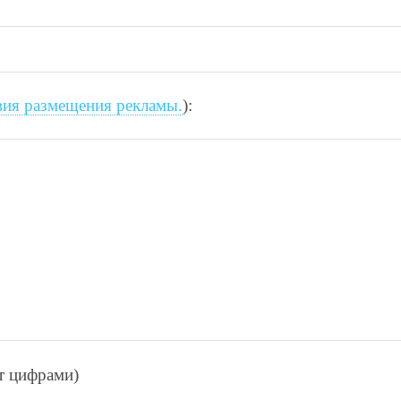
вия размещения рекламы.
):
ет цифрами)