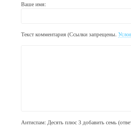
Ваше имя:
Текст комментария (Ссылки запрещены.
Усло
Антиспам: Дecять плюc 3 добавить ceмь (отв