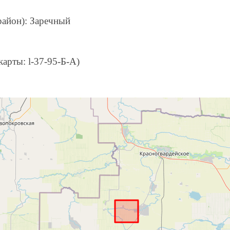
район): Заречный
карты: l-37-95-Б-А)