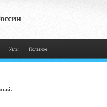
оссии
Узлы
Полезное
чный.