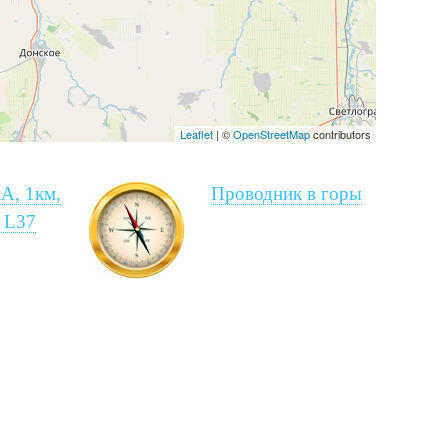
Leaflet
| ©
OpenStreetMap
contributors
А, 1км,
Проводник в горы
 L37