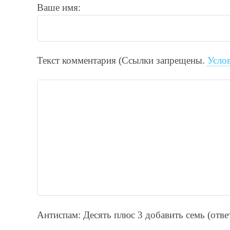
Ваше имя:
Текст комментария (Ссылки запрещены.
Усло
Антиспам: Дecять плюc 3 добавить ceмь (отв