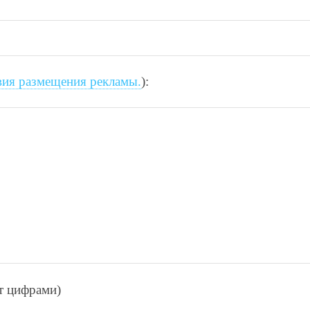
вия размещения рекламы.
):
ет цифрами)