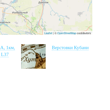
Leaflet
| ©
OpenStreetMap
contributors
А, 1км,
Верстовки Кубани
 L37