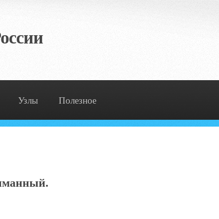
оссии
Узлы
Полезное
Лиманный.