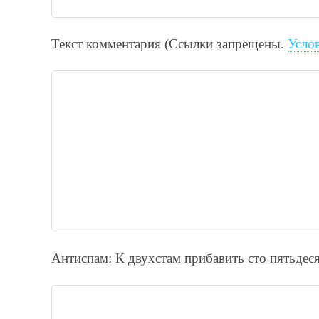
Текст комментария (Ссылки запрещены.
Усло
Антиспам: К двухcтам прибавить cто пятьдecя