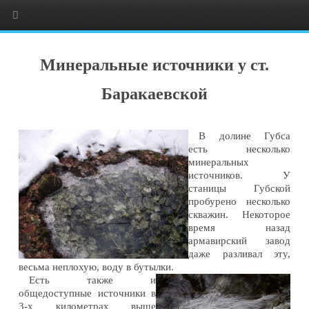
Минеральные источники у ст.
Баракаевской
В долине Губса
есть несколько
минеральных
источников. У
станицы Губской
пробурено несколько
скважин. Некоторое
время назад
армавирский завод
даже разливал эту,
весьма неплохую, воду в бутылки.
Есть также и
общедоступные источники в
3-х километрах выше