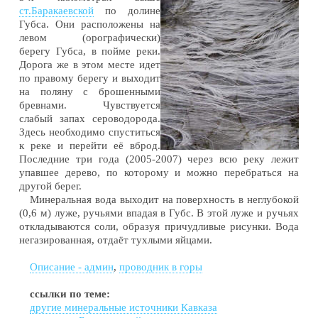
ст.Баракаевской
по долине
Губса. Они расположены на
левом (орографически)
берегу Губса, в пойме реки.
Дорога же в этом месте идет
по правому берегу и выходит
на поляну с брошенными
бревнами. Чувствуется
слабый запах сероводорода.
Здесь необходимо спуститься
к реке и перейти её вброд.
Последние три года (2005-2007) через всю реку лежит
упавшее дерево, по которому и можно перебраться на
другой берег.
Минеральная вода выходит на поверхность в неглубокой
(0,6 м) луже, ручьями впадая в Губс. В этой луже и ручьях
откладываются соли, образуя причудливые рисунки. Вода
негазированная, отдаёт тухлыми яйцами.
Описание - админ
,
проводник в горы
ссылки по теме:
другие минеральные источники Кавказа