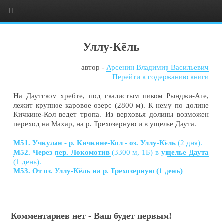
Уллу-Кёль
автор -
Арсенин Владимир Васильевич
Перейти к содержанию книги
На Даутском хребте, под скалистым пиком Рынджи-Аге,
лежит крупное каровое озеро (2800 м). К нему по долине
Кичкине-Кол ведет тропа. Из верховья долины возможен
переход на Махар, на р. Трехозерную и в ущелье Даута.
М51. Учкулан - р. Кичкине-Кол - оз. Уллу-Кёль
(2 дня).
М52. Через пер. Локомотив
(3300 м, 1Б) в
ущелье Даута
(1 день).
М53. От оз. Уллу-Кёль на р. Трехозерную (1 день)
Комментариев нет - Ваш будет первым!