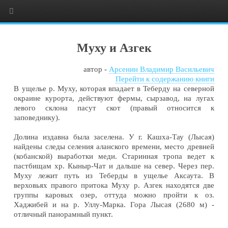
Муху и Азгек
автор -
Арсенин Владимир Васильевич
Перейти к содержанию книги
В ущелье р. Муху, которая впадает в Теберду на северной
окраине курорта, действуют фермы, сырзавод, на лугах
левого склона пасут скот (правый относится к
заповеднику).
Долина издавна была заселена. У г. Кашха-Тау (Лысая)
найдены следы селения аланского времени, место древней
(кобанской) выработки меди. Старинная тропа ведет к
пастбищам хр. Кыныр-Чат и дальше на север. Через пер.
Муху лежит путь из Теберды в ущелье Аксаута. В
верховьях правого притока Муху р. Азгек находятся две
группы каровых озер, оттуда можно пройти к оз.
Хаджибей и на р. Уллу-Марка. Гора Лысая (2680 м) -
отличный панорамный пункт.