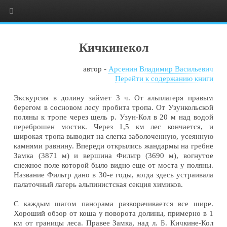
Кичкинекол
автор -
Арсенин Владимир Васильевич
Перейти к содержанию книги
Экскурсия в долину займет 3 ч. От альплагеря правым
берегом в сосновом лесу пробита тропа. От Узункольской
поляны к тропе через щель р. Узун-Кол в 20 м над водой
переброшен мостик. Через 1,5 км лес кончается, и
широкая тропа выводит на слегка заболоченную, усеянную
камнями равнину. Впереди открылись жандармы на гребне
Замка (3871 м) и вершина Фильтр (3690 м), вогнутое
снежное поле которой было видно еще от моста у поляны.
Название Фильтр дано в 30-е годы, когда здесь устраивала
палаточный лагерь альпинистская секция химиков.
С каждым шагом панорама разворачивается все шире.
Хороший обзор от коша у поворота долины, примерно в 1
км от границы леса. Правее Замка, над л. Б. Кичкине-Кол