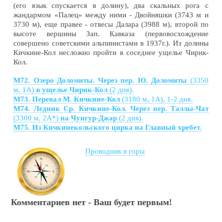
(его язык спускается в долину), два скальных рога с
жандармом «Палец» между ними - Двойняшки (3743 м и
3730 м), еще правее - отвесы Далара (3988 м), второй по
высоте вершины Зап. Кавказа (первовосхождение
совершено советскими альпинистами в 1937г.). Из долины
Кичкине-Кол несложно пройти в соседнее ущелье Чирик-
Кол.
М72. Озеро Доломиты. Через пер. Ю. Доломиты
(3350
м, 1А)
в ущелье Чирик-Кол
(2 дня).
М73. Перевал М. Кичкине-Кол
(3180 м, 1А), 1-2 дня.
М74. Ледник Ср. Кичкине-Кол. Через пер. Таллы-Чат
(3300 м, 2А*)
на Чунгур-Джар
(2 дня).
М75. Из Кичкинекольского цирка на Главный хребет.
Проводник в горы
Комментариев нет - Ваш будет первым!