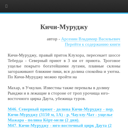
Кичи-Муруджу
автор -
Арсенин Владимир Васильевич
Перейти к содержанию книги
Кичи-Муруджу, правый приток Клухора, пересекает шоссе
Теберда - Северный приют в 3 км от приюта. Троговое
ущелье покрыто богатейшими лугами, плавные склоны
загораживают ближние пики, вся долина спокойна и уютна.
По Кичи-Муруджу можно пройти на
Махар, в Учкулан. Известны также перевалы в долину
Рынджи и в лежащие в стороне от троп урочища юго-
восточного цирка Даута, убежища туров.
М46. Северный приют - долина Кичи-Муруджу - пер.
Кичи-Муруджу (3150 м, 1А) - р. Чауллу-Чат - ущелье
Мажара - поляна Кёрт-мели (2 дня).
М47. Кичи-Муруджу - юго-восточный цирк Даута (2