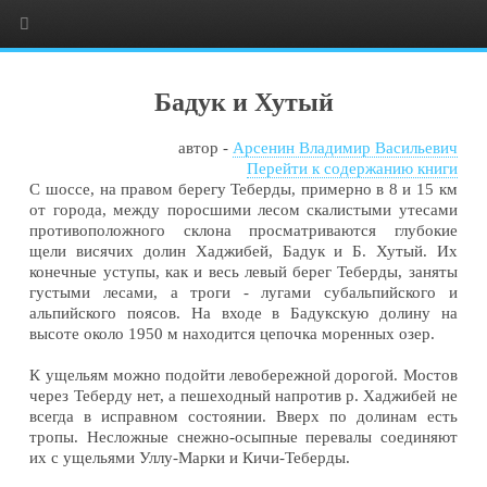
Бадук и Хутый
автор -
Арсенин Владимир Васильевич
Перейти к содержанию книги
С шоссе, на правом берегу Теберды, примерно в 8 и 15 км
от города, между поросшими лесом скалистыми утесами
противоположного склона просматриваются глубокие
щели висячих долин Хаджибей, Бадук и Б. Хутый. Их
конечные уступы, как и весь левый берег Теберды, заняты
густыми лесами, а троги - лугами субальпийского и
альпийского поясов. На входе в Бадукскую долину на
высоте около 1950 м находится цепочка моренных озер.
К ущельям можно подойти левобережной дорогой. Мостов
через Теберду нет, а пешеходный напротив р. Хаджибей не
всегда в исправном состоянии. Вверх по долинам есть
тропы. Несложные снежно-осыпные перевалы соединяют
их с ущельями Уллу-Марки и Кичи-Теберды.