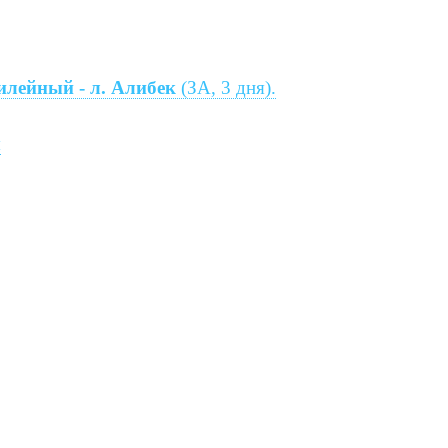
илейный - л. Алибек
(ЗА, 3 дня).
я