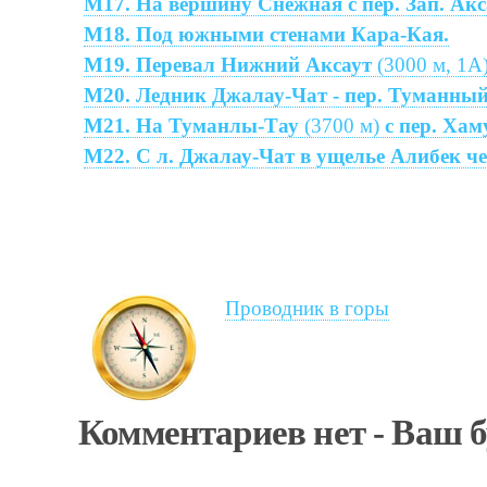
М17. На вершину Снежная с пер. Зап. Ак
М18. Под южными стенами Кара-Кая.
М19. Перевал Нижний Аксаут
(3000 м, 1А
М20. Ледник Джалау-Чат - пер. Туманны
М21. На Туманлы-Тау
(3700 м)
с пер. Ха
М22. С л. Джалау-Чат в ущелье Алибек ч
Проводник в горы
Комментариев нет - Ваш 