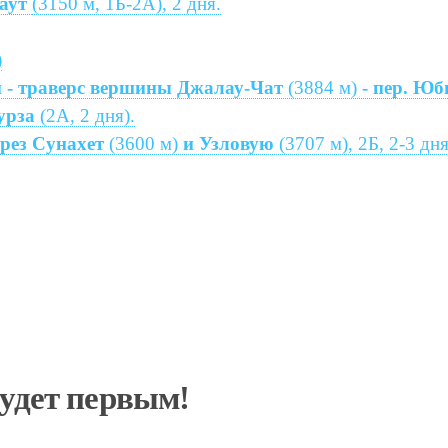
саут
(3150 м, 1Б-2А), 2 дня.
)
й - траверс вершины Джалау-Чат
(3884 м)
- пер. Юб
мурза
(2А, 2 дня).
ерез Сунахет
(3600 м)
и Узловую
(3707 м), 2Б, 2-3 дн
будет первым!