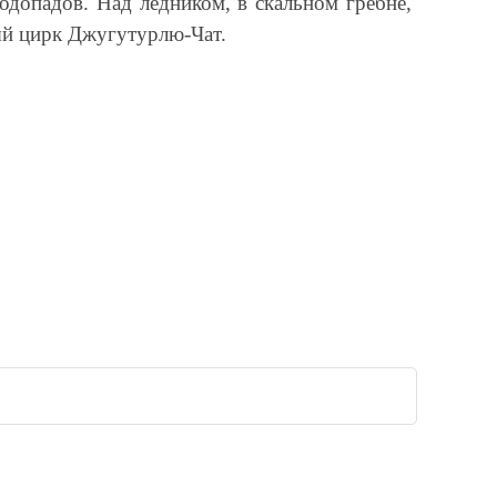
водопадов. Над ледником, в скальном гребне,
ый цирк Джугутурлю-Чат.