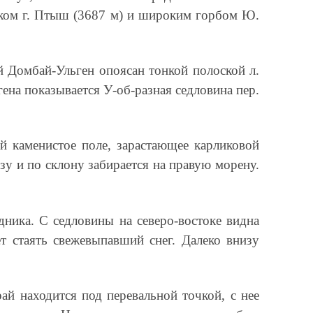
иком г. Птыш (3687 м) и широким горбом Ю.
 Домбай-Ульген опоясан тонкой полоской л.
на показывается У-об-разная седловина пер.
 каменистое поле, зарастающее карликовой
зу и по склону забирается на правую морену.
дника. С седловины на северо-востоке видна
ет стаять свежевыпавший снег. Далеко внизу
й находится под перевальной точкой, с нее