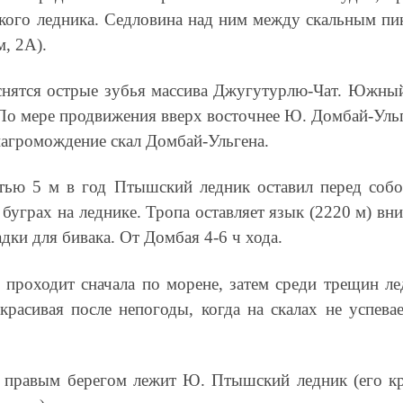
кого ледника. Седловина над ним между скальным п
м, 2А).
снятся острые зубья массива Джугутурлю-Чат. Южный
 мере продвижения вверх восточнее Ю. Домбай-Ульге
 нагромождение скал Домбай-Ульгена.
тью 5 м в год Птышский ледник оставил перед собой
буграх на леднике. Тропа оставляет язык (2220 м) вни
дки для бивака. От Домбая 4-6 ч хода.
проходит сначала по морене, затем среди трещин ле
расивая после непогоды, когда на скалах не успева
 правым берегом лежит Ю. Птышский ледник (его кра