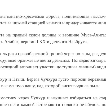
на канатно-кресельная дорога, поднимающая пассаж
тся за нижней станцией канатки и придерживается лин
та на правый склон долины к вершине Муса-Ачитара
. Алибек, вершин ГКХ и далекого Эльбруса.
оль реки правобережной тропой через поляны, раздел
 крупные оранжевые цветы девясила. Попадаются сыры
последний заполняет участки, доступные лавинам) ви
хур и Птыш. Берега Чучхура густо поросли березкам
ал в каменную чашу, над которой висит водяная пыль.
мостику через Чучхур и начинает взбираться на ста
ыше среди камней встречаются полянки незабудок, пр