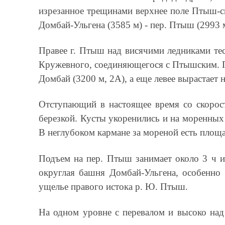
изрезанное трещинами верхнее поле Птыш-с
Домбай-Ульгена (3585 м) - пер. Птыш (2993 
Правее г. Птыш над висячими ледниками те
Кружевного, соединяющегося с Птышским. По
Домбай (3200 м, 2А), а еще левее вырастает
Отступающий в настоящее время со скорос
березкой. Кусты укоренились и на моренных 
В неглубоком кармане за мореной есть площа
Подъем на пер. Птыш занимает около 3 ч и 
округлая башня Домбай-Ульгена, особенно к
ущелье правого истока р. Ю. Птыш.
На одном уровне с перевалом и высоко над