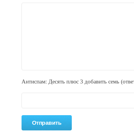
Антиспам: Дecять плюc 3 добавить ceмь (отв