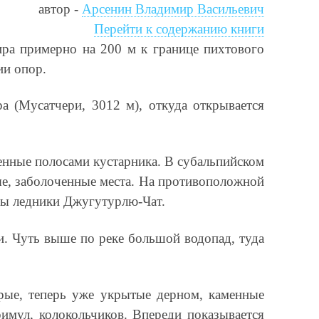
автор -
Арсенин Владимир Васильевич
Перейти к содержанию книги
ира примерно на 200 м к границе пихтового
ии опор.
 (Мусатчери, 3012 м), откуда открывается
енные полосами кустарника. В субальпийском
е, заболоченные места. На противоположной
дны ледники Джугутурлю-Чат.
и. Чуть выше по реке большой водопад, туда
рые, теперь уже укрытые дерном, каменные
имул, колокольчиков. Впереди показывается