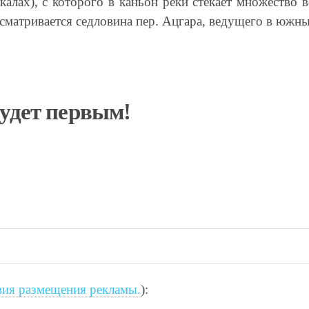
калах), с которого в каньон реки стекает множество 
матривается седловина пер. Ацгара, ведущего в южн
будет первым!
вия размещения рекламы.
):