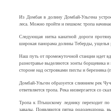
Из Домбая в долину Домбай-Ульгена устрое
леса. Можно пройти и пешком: тропа начинае
Следующая нитка канатной дороги протяну
широкая панорама долины Теберды, ущелья р
Наш путь от промежуточной станции идет вд
разнотравье выделяются зонты борщевика и
стороне над островками пихты и березняка (
Домбай-Ульген образуется слиянием рек Чуч
ответвляется тропа. Река низвергается со ск
Тропа к Птышскому леднику переходит по 
завалы. Появляются пятна рододендрона, в