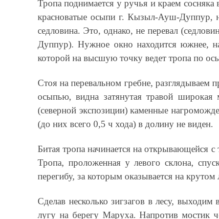
Тропа поднимается у ручья и краем сосняка 
красноватые осыпи г. Кызыл-Ауш-Дуппур, н
седловина. Это, однако, не перевал (седло
Дуппур). Нужное окно находится южнее, на
которой на высшую точку ведет тропа по ос
Стоя на перевальном гребне, разглядываем п
осыпью, видна затянутая травой широкая 
(северной экспозиции) каменные нагроможден
(до них всего 0,5 ч хода) в долину не виден.
Битая тропа начинается на открывающейся с 
Тропа, проложенная у левого склона, спус
перегибу, за которым оказывается на крутом
Сделав несколько зигзагов в лесу, выходим 
лугу на берегу Маруха. Напротив мостик ч