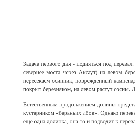
Задача первого дня - подняться под перевал
севернее моста через Аксаут) на левом бер
пересекаем осинник, поврежденный камнепа
покрыт березняком, на левом растут сосны. 
Естественным продолжением долины представ
кустарником «бараньих лбов». Однако перева
еще одна долинка, она-то и подводит к перева