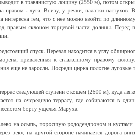
выводит в травянистую лощину (2550 м), потом откры
а правом - луга. Внизу, у речки, палатки пастухов.
вина интересна тем, что с нее можно взойти по длин
д правым склоном торцевой части долины. Перед пе
ыпи.
редстоящий спуск. Перевал находится в углу обширного
морена, приваленная к сглаженному правому склону.
ия еще не заросли. Посреди цирка пологие луговые т
террас следующей ступени с кошем (2600 м), куда лег
кается на очередную террасу, где собираются в один
 лесистом борту ущелья Маруха.
влево на осыпь, поросшую рододендроном и кустами б
ерез реку, на другой стороне начинается дорога вни