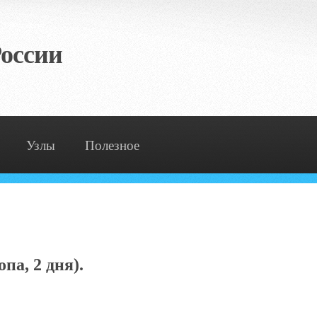
оссии
Узлы
Полезное
па, 2 дня).