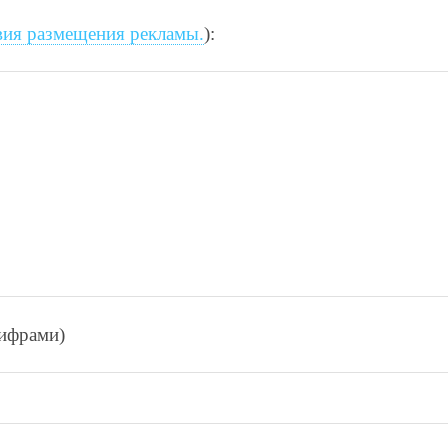
вия размещения рекламы.
):
цифрами)