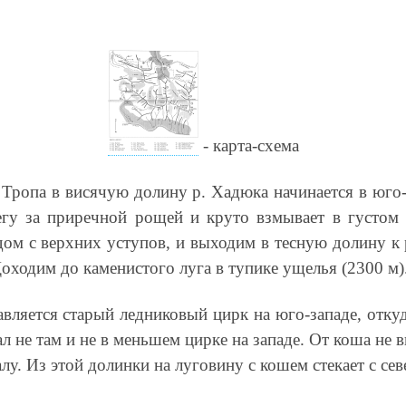
- карта-схема
. Тропа в висячую долину р. Хадюка начинается в юг
егу за приречной рощей и круто взмывает в густом 
дом с верхних уступов, и выходим в тесную долину к
Доходим до каменистого луга в тупике ущелья (2300 м)
ляется старый ледниковый цирк на юго-западе, откуд
л не там и не в меньшем цирке на западе. От коша не 
лу. Из этой долинки на луговину с кошем стекает с сев