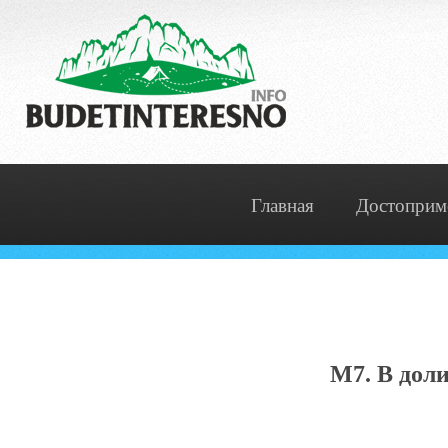
Главная
Достоприм
М7. В доли