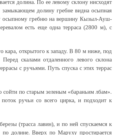
вается долина. По ее левому склону нисходят
 В замыкающем долину гребне видна осыпная
ному осыпному гребню на вершину Кызыл-Ауш-
ревалом есть еще одна терраса (2800 м), с
 кара, открытого к западу. В 80 м ниже, под
 Перед скалами отдаленного левого склона
еррасы с ручьями. Путь спуска с этих террас
ко сойти по старым зеленым «бараньим лбам».
 поток ручьи со всего цирка, и подходит к
ерезы (трасса лавин), и по ней спускаемся к
з по долине. Вверх по Маруху простирается