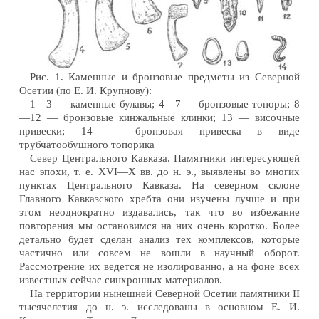
Рис. 1. Каменные и бронзовые предметы из Северной
Осетии (по Е. И. Крупнову):
1—3 — каменные булавы; 4—7 — бронзовые топоры; 8
—12 — бронзовые кинжальные клинки; 13 — височные
привески; 14 — бронзовая привеска в виде
трубчатообушного топорика
Север Центрального Кавказа. Памятники интересующей
нас эпохи, т. е. XVI—X вв. до н. э., выявлены во многих
пунктах Центрального Кавказа. На северном склоне
Главного Кавказского хребта они изучены лучше и при
этом неоднократно издавались, так что во избежание
повторения мы остановимся на них очень коротко. Более
детально будет сделан анализ тех комплексов, которые
частично или совсем не вошли в научный оборот.
Рассмотрение их ведется не изолированно, а на фоне всех
известных сейчас синхронных материалов.
На территории нынешней Северной Осетии памятники II
тысячелетия до н. э. исследованы в основном Е. И.