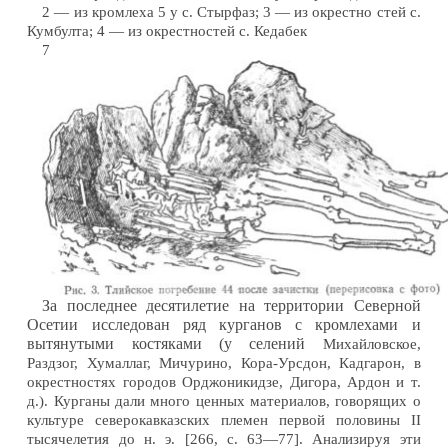
2 — из кромлеха 5 у с. Стырфаз; 3 — из окрестно стей с.
Кумбулта; 4 — из окрестностей с. Кедабек
7
За последнее десятилетие на территории Северной
Осетии исследован ряд курганов с кромлехами и
вытянутыми костяками (у селений
Михайловское,
Раздзог, Хумаллаг, Мичурино, Кора-Урсдон, Кадгарон, в
окрестностях городов Орджоникидзе, Дигора, Ардон и т.
д.). Курганы дали много ценных материалов, говорящих о
культуре северокавказских племен первой половины II
тысячелетия до н. э. [266, с. 63—77]. Анализируя эти