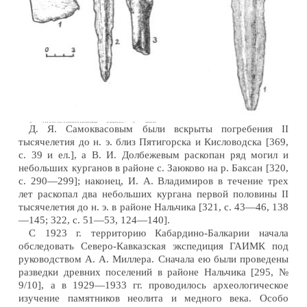
Д. Я. Самоквасовым были вскрыты погребения II
тысячелетия до н. э. близ Пятигорска и Кисловодска [369,
с. 39 и ел.], а В. И. Долбежевым раскопан ряд могил и
небольших курганов в районе с. Заюково на р. Баксан [320,
с. 290—299]; наконец, И. А. Владимиров в течение трех
лет раскопал два небольших кургана первой половины II
тысячелетия до н. э. в районе Нальчика [321, с. 43—46, 138
—145; 322, с. 51—53, 124—140].
С 1923 г. территорию Кабардино-Балкарии начала
обследовать Северо-Кавказская экспедиция ГАИМК под
руководством А. А. Миллера. Сначала ею были проведены
разведки древних поселений в районе Нальчика [295, №
9/10], а в 1929—1933 гг. проводилось археологическое
изучение памятников неолита и медного века. Особо