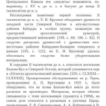
Центрального Кавказа эти «амулеты» появляются, по-
видимому, с XV в. до н. э. и бытуют до конца II
тысячелетия до н. э.
Рассматривая памятники первой половины II
тысячелетия до н. э., Е. И. Крупное объединяет древности
западной части Северной Осетии и юго-восточных
районов Кабарды в особую группу, названную им
«дигорской археологической культурой,
предшествовавшей кобанской» [199, с. 60; 198, с. 82]. О
сходстве дигорских древностей с древностями юго-
восточных районов Кабардино-Балкарии говорилось и
раньше [195, с. 122], но Е. И. Крупнову удалось
обосновать это сходство более убедительными
материалами.
К середине II тысячелетия до н. э. относится могильник
Беахни-Куп в Северной Осетии, который упоминается еще
в «Отчетах археологической комиссии» [320, с. CLXXXI—
CLXXXIII]. Проверочными обследованиями на р. Терек,
проведенными А. П. Кругловым в 1935 г., было
обнаружено, что на холме Беахни-Куп никто до этого
раскопок не производил. Материалы, которые обычно
связываются с этим могильником (хранятся в ГИМ), на
самом деле относятся к раскопкам в урочище Царца,
проведенным Д. Я. Самоквасовым, А. А. Бобринским и В.