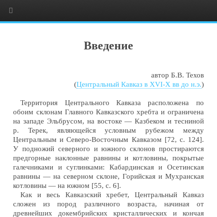
Введение
автор Б.В. Техов
(
Центральный Кавказ в XVI-X вв до н.э.
)
Территория Центрального Кавказа расположена по
обоим склонам Главного Кавказского хребта и ограничена
на западе Эльбрусом, на востоке — Казбеком и тесниной
р. Терек, являющейся условным рубежом между
Центральным и Северо-Восточным Кавказом [72, с. 124].
У подножий северного и южного склонов простираются
предгорные наклонные равнины и котловины, покрытые
галечниками и суглинками: Кабардинская и Осетинская
равнины — на северном склоне, Горийская и Мухранская
котловины — на южном [55, с. 6].
Как и весь Кавказский хребет, Центральный Кавказ
сложен из пород различного возраста, начиная от
древнейших докембрийских кристаллических и кончая