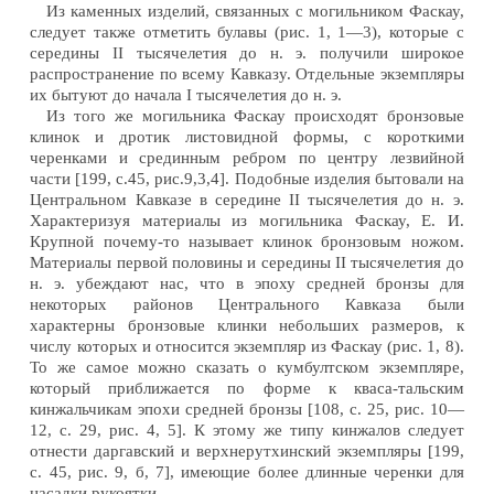
Из каменных изделий, связанных с могильником Фаскау,
следует также отметить булавы (рис. 1, 1—3), которые с
середины II тысячелетия до н. э. получили широкое
распространение по всему Кавказу. Отдельные экземпляры
их бытуют до начала I тысячелетия до н. э.
Из того же могильника Фаскау происходят бронзовые
клинок и дротик листовидной формы, с короткими
черенками и срединным ребром по центру лезвийной
части [199, с.45, рис.9,3,4]. Подобные изделия бытовали на
Центральном Кавказе в середине II тысячелетия до н. э.
Характеризуя материалы из могильника Фаскау, Е. И.
Крупной почему-то называет клинок бронзовым ножом.
Материалы первой половины и середины II тысячелетия до
н. э. убеждают нас, что в эпоху средней бронзы для
некоторых районов Центрального Кавказа были
характерны бронзовые клинки небольших размеров, к
числу которых и относится экземпляр из Фаскау (рис. 1, 8).
То же самое можно сказать о кумбултском экземпляре,
который приближается по форме к кваса-тальским
кинжальчикам эпохи средней бронзы [108, с. 25, рис. 10—
12, с. 29, рис. 4, 5]. К этому же типу кинжалов следует
отнести даргавский и верхнерутхинский экземпляры [199,
с. 45, рис. 9, б, 7], имеющие более длинные черенки для
насадки рукоятки.