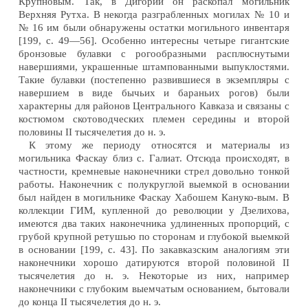
Крупновым. Так, в Дигории он раскопал могильник
Верхняя Рутха. В некогда разграбленных могилах № 10 и
№ 16 им были обнаружены остатки могильного инвентаря
[199, с. 49—56]. Особенно интересны четыре гигантские
бронзовые булавки с рогообразными расплюснутыми
навершиями, украшенные штампованными выпуклостями.
Такие булавки (постепенно развившиеся в экземпляры с
навершием в виде бычьих и бараньих рогов) были
характерны для районов Центрального Кавказа и связаны с
костюмом скотоводческих племен середины и второй
половины II тысячелетия до н. э.
К этому же периоду относятся и материалы из
могильника Фаскау близ с. Галиат. Отсюда происходят, в
частности, кремневые наконечники стрел довольно тонкой
работы. Наконечник с полукруглой выемкой в основании
был найден в могильнике Фаскау Хабошем Кануко-вым. В
коллекции ГИМ, купленной до революции у Дзелихова,
имеются два таких наконечника удлиненных пропорций, с
грубой крупной ретушью по сторонам и глубокой выемкой
в основании [199, с. 43]. По закавказским аналогиям эти
наконечники хорошо датируются второй половиной II
тысячелетия до н. э. Некоторые из них, например
наконечники с глубоким выемчатым основанием, бытовали
до конца II тысячелетия до н. э.