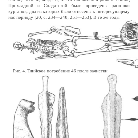
Прохладной и Солдатской были проведены раскопки
курганов, два из которых были отнесены к интересующему
нас периоду [20, с. 234—240, 251—253]. В те же годы
Рис. 4. Тлийское погребение 46 после зачистки