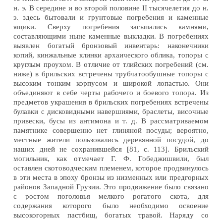
н. э. В середине и во второй половине II тысячелетия до н.
э. здесь бытовали и грунтовые погребения и каменные
ящики. Сверху погребения засыпались камнями,
составляющими ныне каменные выкладки. В погребениях
выявлен богатый бронзовый инвентарь: наконечники
копий, кинжальные клинки архаического облика, топоры с
круглым проухом. В отличие от тлийских погребений (см.
ниже) в брильских встречены трубчатообушные топоры с
высоким тонким корпусом и широкой лопастью. Они
объединяют в себе черты рабочего и боевого топора. Из
предметов украшения в брильских погребениях встречены
булавки с дисковидными навершиями, браслеты, височные
привески, бусы из антимона и т. д. В рассматриваемом
памятнике совершенно нет глиняной посуды; вероятно,
местные жители пользовались деревянной посудой, до
наших дней не сохранившейся [81, с. 113]. Брильский
могильник, как отмечает Г. Ф. Гобеджишвили, был
оставлен скотоводческим племенем, которое продвинулось
в эти места в эпоху бронзы из низменных или предгорных
районов Западной Грузии. Это продвижение было связано
с ростом поголовья мелкого рогатого скота, для
содержания которого было необходимо освоение
высокогорных пастбищ, богатых травой. Наряду со