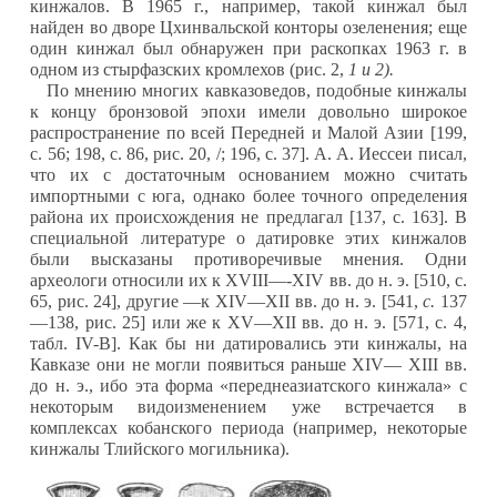
кинжалов. В 1965 г., например, такой кинжал был
найден во дворе Цхинвальской конторы озеленения; еще
один кинжал был обнаружен при раскопках 1963 г. в
одном из стырфазских кромлехов (рис. 2,
1 и 2).
По мнению многих кавказоведов, подобные кинжалы
к концу бронзовой эпохи имели довольно широкое
распространение по всей Передней и Малой Азии [199,
с. 56; 198, с. 86, рис. 20, /; 196, с. 37]. А. А. Иессеи писал,
что их с достаточным основанием можно считать
импортными с юга, однако более точного определения
района их происхождения не предлагал [137, с. 163]. В
специальной литературе о датировке этих кинжалов
были высказаны противоречивые мнения. Одни
археологи относили их к XVIII—-XIV вв. до н. э. [510, с.
65, рис. 24], другие —к XIV—XII вв. до н. э. [541,
с.
137
—138, рис. 25] или же к XV—XII вв. до н. э. [571, с. 4,
табл. IV-B]. Как бы ни датировались эти кинжалы, на
Кавказе они не могли появиться раньше XIV— XIII вв.
до н. э., ибо эта форма «переднеазиатского кинжала» с
некоторым видоизменением уже встречается в
комплексах кобанского периода (например, некоторые
кинжалы Тлийского могильника).