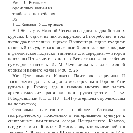
Рис. 10. Комплекс
бронзовых вещей из
тлийского погребения
36:
1 — булавка; 2 — привеск;
В 1960 г. у с. Нижний Чегем исследованы два больших
кургана. В одном из них обнаружено 21 погребение, в том
числе два в каменных ящиках. В инвентарь ящика входили:
глиняный сосуд, многочисленные бронзовые листовидные
и фаллические подвески, типичные для середины — второй
половины II тысячелетия до н. э. Все остальные погребения
суммарно отнесены И. М. Чеченовым к эпохе поздней
бронзы и раннего железа [480, с. 26].
Юг Центрального Кавказа. Памятники середины II
тысячелетия до н. э. хорошо исследованы в Горной Раче
(ущелье р. Риони), где в течение многих лет велись
археологические раскопки под руководством Г. Ф.
Гобеджишвили [81, с. 113—114] (материалы опубликованы
не полностью).
Основным памятником, наиболее близким по
географическому положению и материальной культуре к
синхронным памятникам севера Центрального Кавказа,
следует считать Брильский могильник, использовавшийся в
течение 2500 лет: с конца III тысячелетия до н. э. и до IV в.