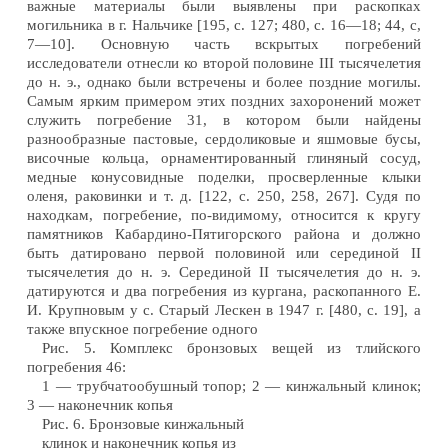
важные материалы были выявлены при раскопках
могильника в г. Нальчике [195, с. 127; 480, с. 16—18; 44, с,
7—10]. Основную часть вскрытых погребений
исследователи отнесли ко второй половине III тысячелетия
до н. э., однако были встречены и более поздние могилы.
Самым ярким примером этих поздних захоронений может
служить погребение 31, в котором были найдены
разнообразные пастовые, сердоликовые и яшмовые бусы,
височные кольца, орнаментированный глиняный сосуд,
медные конусовидные поделки, просверленные клыки
оленя, раковинки и т. д. [122, с. 250, 258, 267]. Судя по
находкам, погребение, по-видимому, относится к кругу
памятников Кабардино-Пятигорского района и должно
быть датировано первой половиной или серединой II
тысячелетия до н. э. Серединой II тысячелетия до н. э.
датируются и два погребения из кургана, раскопанного Е.
И. Крупновым у с. Старый Лескен в 1947 г. [480, с. 19], а
также впускное погребение одного
Рис. 5. Комплекс бронзовых вещей из тлийского
погребения 46:
1 — трубчатообушный топор; 2 — кинжальный клинок;
3 — наконечник копья
Рис. 6. Бронзовые кинжальный
клинок и наконечник копья из