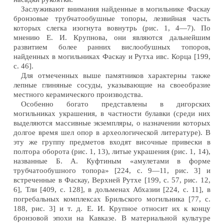
Заслуживают внимания найденные в могильнике Фаскау
бронзовые трубчатообушные топоры, лезвийная часть
которых слегка изогнута вовнутрь (рис. 1, 4—7). По
мнению Е. И. Крупнова, они являются дальнейшим
развитием более ранних вислообушных топоров,
найденных в могильниках Фаскау и Рутха ивс. Корца [199,
с. 46].
Для отмеченных выше памятников характерны также
лепные глиняные сосуды, указывающие на своеобразие
местного керамического производства.
Особенно богато представлены в дигорских
могильниках украшения, в частности булавки (среди них
выделяются массивные экземпляры, о назначении которых
долгое время шел опор в археологической литературе). В
эту же группу предметов входят височные привески в
полтора оборота (рис. 1, 13), литые украшения (рис. 1, 14),
названные Б. А. Куфтиным «амулетами в форме
трубчатообушного топора» [224, с. 9—11, рис. 3] и
встреченные в Фаскау, Верхней Рутхе [199, с. 57, рис. 12,
6], Тли [409, с. 128], в дольменах Абхазии [224, с. 11], в
погребальных комплексах Брильского могильника [77, с.
188, рис. 3] и т. д. Е. И. Крупное относит их к концу
бронзовой эпохи на Кавказе. В материальной культуре