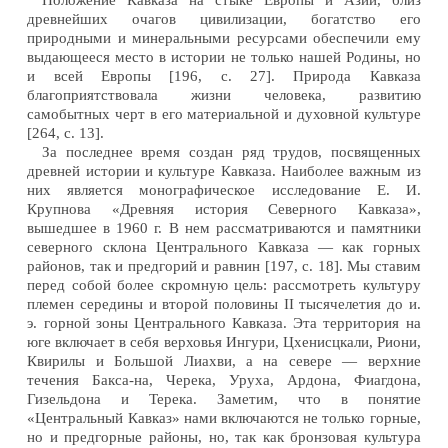
Положение Кавказа на стыке Европы и Азии, близ
древнейших очагов цивилизации, богатство его
природными и минеральными ресурсами обеспечили ему
выдающееся место в истории не только нашей Родины, но
и всей Европы [196, с. 27]. Природа Кавказа
благоприятствовала жизни человека, развитию
самобытных черт в его материальной и духовной культуре
[264, с. 13].
За последнее время создан ряд трудов, посвященных
древней истории и культуре Кавказа. Наиболее важным из
них является монографическое исследование Е. И.
Крупнова «Древняя история Северного Кавказа»,
вышедшее в 1960 г. В нем рассматриваются и памятники
северного склона Центрального Кавказа — как горных
районов, так и предгорий и равнин [197, с. 18]. Мы ставим
перед собой более скромную цель: рассмотреть культуру
племен середины и второй половины II тысячелетия до и.
э. горной зоны Центрального Кавказа. Эта территория на
юге включает в себя верховья Ингури, Цхенисцкали, Риони,
Квирилы и Большой Лиахви, а на севере — верхние
течения Бакса-на, Черека, Уруха, Ардона, Фиагдона,
Гизельдона и Терека. Заметим, что в понятие
«Центральный Кавказ» нами включаются не только горные,
но и предгорные районы, но, так как бронзовая культура