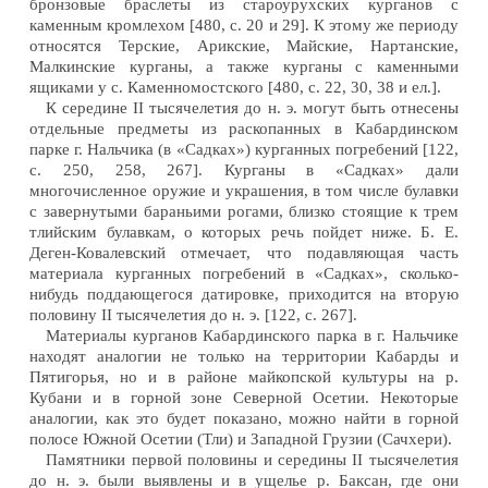
бронзовые браслеты из староурухских курганов с
каменным кромлехом [480, с. 20 и 29]. К этому же периоду
относятся Терские, Арикские, Майские, Нартанские,
Малкинские курганы, а также курганы с каменными
ящиками у с. Каменномостского [480, с. 22, 30, 38 и ел.].
К середине II тысячелетия до н. э. могут быть отнесены
отдельные предметы из раскопанных в Кабардинском
парке г. Нальчика (в «Садках») курганных погребений [122,
с. 250, 258, 267]. Курганы в «Садках» дали
многочисленное оружие и украшения, в том числе булавки
с завернутыми бараньими рогами, близко стоящие к трем
тлийским булавкам, о которых речь пойдет ниже. Б. Е.
Деген-Ковалевский отмечает, что подавляющая часть
материала курганных погребений в «Садках», сколько-
нибудь поддающегося датировке, приходится на вторую
половину II тысячелетия до н. э. [122, с. 267].
Материалы курганов Кабардинского парка в г. Нальчике
находят аналогии не только на территории Кабарды и
Пятигорья, но и в районе майкопской культуры на р.
Кубани и в горной зоне Северной Осетии. Некоторые
аналогии, как это будет показано, можно найти в горной
полосе Южной Осетии (Тли) и Западной Грузии (Сачхери).
Памятники первой половины и середины II тысячелетия
до н. э. были выявлены и в ущелье р. Баксан, где они