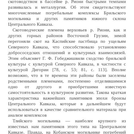
скотоводством в бассейне р. Риони быстрыми темпами
развивалась и металлургия. Об этом свидетельствуют
многочисленные погребальные комплексы Брильского
могильника и других памятников южного склона
Центрального Кавказа.
Скотоводческие племена верховьев р. Риони, как и
других горных районов Восточной Грузии, зимой
перегоняли скот на Каспийские пастбища по ущельям
Северного Кавказа, что способствовало установлению
добрососедских отношений и культурных взаимосвязей.
Этим объясняет Г. Ф. Гобеджишвили сходство брильской
культуры с культурой Северного Кавказа, в частности с
культурой Дигории [78, с. 53; 81, с. 113]. Вполне
возможно, что в те времена эти районы были заселены
родственными племенами, постепенно отделившимися
одно от другого и приобретшими известную
самостоятельность в культурном развитии. Такова краткая
характеристика важнейших памятников эпохи бронзы
Центрального Кавказа, которые в дальнейшем будут
использоваться в качестве сравнительного материала при
анализе комплексов
Тлийского могильника — наиболее крупного из
известных нам памятников этого типа на Центральном
Кавказе. Правда, на Кобанском могильнике погребений