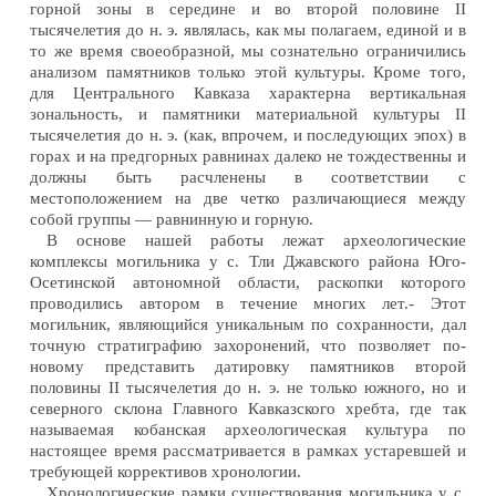
горной зоны в середине и во второй половине II
тысячелетия до н. э. являлась, как мы полагаем, единой и в
то же время своеобразной, мы сознательно ограничились
анализом памятников только этой культуры. Кроме того,
для Центрального Кавказа характерна вертикальная
зональность, и памятники материальной культуры II
тысячелетия до н. э. (как, впрочем, и последующих эпох) в
горах и на предгорных равнинах далеко не тождественны и
должны быть расчленены в соответствии с
местоположением на две четко различающиеся между
собой группы — равнинную и горную.
В основе нашей работы лежат археологические
комплексы могильника у с. Тли Джавского района Юго-
Осетинской автономной области, раскопки которого
проводились автором в течение многих лет.- Этот
могильник, являющийся уникальным по сохранности, дал
точную стратиграфию захоронений, что позволяет по-
новому представить датировку памятников второй
половины II тысячелетия до н. э. не только южного, но и
северного склона Главного Кавказского хребта, где так
называемая кобанская археологическая культура по
настоящее время рассматривается в рамках устаревшей и
требующей коррективов хронологии.
Хронологические рамки существования могильника у с.