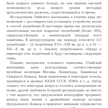
было вскрыто намного больше, но они лишены научной
полноценности из-за низкого уровня методики
археологических раскопок, существовавшей в то время.
Исследования Тлийского могильника в течение ряда лет
позволили с достоверностью установить устройство могил
и способ погребения В настоящее время мы располагаем
значительным числом вскрытых погребений (более 300),
свидетельствующих о значительной площади этого
памятника. К интересующему нас периоду относятся 113
погребений— 22 погребения XVI—XIII вв. до н. э. и 91 —
XII—X вв. до н. э. Анализу погребального обряда и
инвентаря этих погребений и будут посвящены следующие
главы.
Помимо материалов основного памятника (Тлийский
могильник) нами использованы соответствующие
музейные коллекции Москвы, Ленинграда, Закавказья и
Северного Кавказа. Были привлечены и некоторые отчеты,
хранящиеся в архивах ИААН СССР, ЛОИА и т. д. Автор
сознает, что некоторые вопросы остались освещенными не
полно, другие требовали большей аргументации, но вместе
с тем надеется, что предлагаемая монография продвинет
вперед наши знания о древнейшем периоде истории
Центрального Кавказа и привлечет внимание специалистов