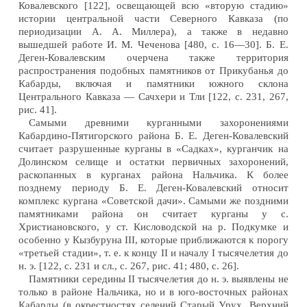
Ковалевского [122], освещающей всю «вторую стадию»
истории центральной части Северного Кавказа (по
периодизации А. А. Миллера), а также в недавно
вышедшей работе И. М. Чеченова [480, с. 16—30]. Б. Е.
Деген-Ковалевским очерчена также территория
распространения подобных памятников от Прикубанья до
Кабарды, включая и памятники южного склона
Центрального Кавказа — Сачхери и Тли [122, с. 231, 267,
рис. 41].
Самыми древними курганными захоронениями
Кабардино-Пятигорского района Б. Е. Деген-Ковалевский
считает разрушенные курганы в «Садках», курганчик на
Долинском селище и остатки первичных захоронений,
раскопанных в курганах района Нальчика. К более
позднему периоду Б. Е. Деген-Ковалевский относит
комплекс кургана «Советской дачи». Самыми же поздними
памятниками района он считает курганы у с.
Христиановского, у ст. Кисловодской на р. Подкумке и
особенно у Кызбуруна III, которые приближаются к порогу
«третьей стадии», т. е. к концу II и началу I тысячелетия до
н. э. [122, с. 231 и cл., с. 267, рис. 41; 480, с. 26].
Памятники середины II тысячелетия до н. э. выявлены не
только в районе Нальчика, но и в юго-восточных районах
Кабарды (в окрестностях селений Старый Урух, Верхний