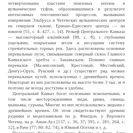
четвертичными пластами пемзовых пеплов и
вулканических туфов, образовавшимися в результате
интенсивных тектонических процессов, вызвавших
извержения Эльбруса и Чегемских вулканических центров
на северном склоне, Ермано-Едисского центра — на
южном [55, с. 4; 427, с. 14]. Рельеф Центрального Кавказа
— высокогорный альпийский [98, с. 8], с глубокими
ущельями, покрытыми лесом и несущими систему
стремительных горных рек. Здесь расположены основные
перевальные пути, связывающие северный склон Главного
Кавказского хребта с Закавказьем. Помимо главных
перевалов (Ма-мисонский, Крестовый, Местийский,
Донгуз-Орун, Рукский и др.) существует ряд мелких
перевальных путей, используемых с древнейших времен.
Некоторые из них расположены на высоте более 3 тыс. м и
поэтому не всегда доступны и удобны.
Центральный Кавказ богат полезными ископаемыми, в
том числе месторождениями меди, цинка, свинца,
мышьяка, сурьмы. Многие из них использовались людьми.с
древнейших времен. Об этом свидетельствуют древние
рудники и медеплавильни по р. Фиагдон, у Верхнего
Чегема, на р. Аман-Ауз [137, с. 36, 37; 395, с. 281; 264, с.
12], в Раче [77; 80; 82; 74], в Южной Осетии и т. д.