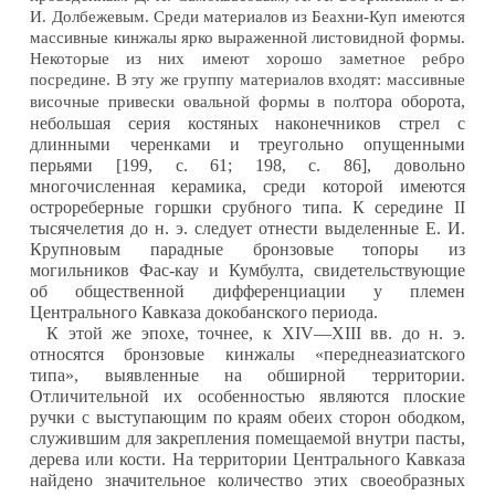
И. Долбежевым. Среди материалов из Беахни-Куп имеются
массивные кинжалы ярко выраженной листовидной формы.
Некоторые из них имеют хорошо заметное ребро
посредине. В эту же группу материалов входят: массивные
тора оборота,
височные привески овальной формы в пол
небольшая серия костяных наконечников стрел с
длинными черенками и треугольно опущенными
перьями [199, с. 61; 198, с. 86], довольно
многочисленная керамика, среди которой имеются
острореберные горшки срубного типа. К середине II
тысячелетия до н. э. следует отнести выделенные Е. И.
Крупновым парадные бронзовые топоры из
могильников Фас-кау и Кумбулта, свидетельствующие
об общественной дифференциации у племен
Центрального Кавказа докобанского периода.
К этой же эпохе, точнее, к XIV—XIII вв. до н. э.
относятся бронзовые кинжалы «переднеазиатского
типа», выявленные на обширной территории.
Отличительной их особенностью являются плоские
ручки с выступающим по краям обеих сторон ободком,
служившим для закрепления
помещаемой внутри пасты,
дерева или кости. На территории Центрального Кавказа
найдено значительное
количество этих своеобразных