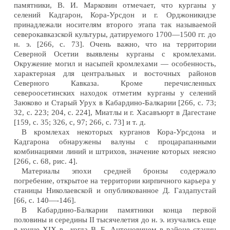
памятники, В. И. Марковин отмечает, что курганы у
селений Кадгарон, Кора-Урсдон и г. Орджоникидзе
принадлежали носителям второго этапа так называемой
северокавказской культуры, датируемого 1700—1500 гг. до
н. э. [266, с. 73]. Очень важно, что на территории
Северной Осетии выявлены курганы с кромлехами.
Окружение могил и насыпей кромлехами — особенность,
характерная для центральных и восточных районов
Северного Кавказа. Кроме перечисленных
североосетинских находок отметим курганы у селений
Заюково и Старый Урух в Кабардино-Балкарии [266, с. 73;
32, с. 223; 204, с. 224], Миатлы и г. Хасавъюрт в Дагестане
[159, с. 35; 326, с, 97; 266, с. 73] и т. д.
В кромлехах некоторых курганов Кора-Урсдона и
Кадгарона обнаружены валуны с процарапанными
комбинациями линий и штрихов, значение которых неясно
[266, с. 68, рис. 4].
Материалы эпохи средней бронзы содержало
погребение, открытое на территории кирпичного карьера у
станицы Николаевской и опубликованное Д. Газдапустай
[66, с. 140—-146].
В Кабардино-Балкарии памятники конца первой
половины и середины II тысячелетия до н. э. изучались еще
в конце XIX в., когда В, Б. Антоновичем в районе станиц