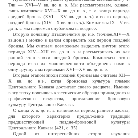
Тли — XVI—V вв. до н. э. Мы рассматриваем, однако,
лишь комплексы XVI—X вв. до и. э., т. е. конца периода
средней бронзы (XVI— XV вв. до н. э.) и всего периода
поздней бронзы (XIV—X вв. до н, э.). Комплексы IX—V вв.
до н. э. мы надеемся опубликовать позднее.
Вторую половину IIтысячелетия до н.э. (точнее,XIV—X
вв.дон.э.) можно в целом определить как период поздней
бронзы. Мы считаем возможным выделить внутри этого
периода XIV—XIII вв. до н. э. и рассматривать их как
ранний этап эпохи поздней бронзы. Комплексы этого
периода из-за их малочисленности объединены нами в
одну группу с материалами XVI—XV вв. до н. э.
Вторым этапом эпохи поздней бронзы мы считаем XII—
X вв. до н.э., когда бронзовая культура племен
Центрального Кавказа достигает своего расцвета. Именно
в эту эпоху появились классические образцы прикладного и
графического искусства, прославившие бронзовую
культуру Центрального Кавказа.
С конца X в. до н. э. начинается период раннего железа,
для которого характерно продолжение традиций
предшествующей поздне-бронзовой культуры
Центрального Кавказа [421, с. 35].
Одной из интереснейших сторон изучения