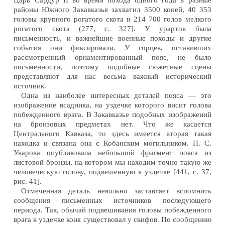
Царь Сардур II во время похода одного года в разные
районы Южного Закавказья захватил 3500 коней, 40 353
головы крупного рогатого скота и 214 700 голов мелкого
рогатого скота (277, с. 327]. У урартов была
письменность, и важнейшие военные походы и другие
события они фиксировали. У горцев, оставивших
рассмотренный орнаментированный пояс, не было
письменности, поэтому подобные сюжетные сцены
представляют для нас весьма важный исторический
источник.
Одна из наиболее интересных деталей пояса — это
изображение всадника, на уздечке которого висит голова
побежденного врага. В Закавказье подобных изображений
на бронзовых предметах нет. Что же касается
Центрального Кавказа, то здесь имеется вторая такая
находка и связана она с Кобанским могильником. П. С.
Уварова опубликовала небольшой фрагмент пояса из
листовой бронзы, на котором мы находим точно такую же
человеческую голову, подвешенную к уздечке [441, с. 37,
рис. 41].
Отмеченная деталь невольно заставляет вспомнить
сообщения письменных источников последующего
периода. Так, обычай подвешивания головы побежденного
врага к уздечке коня существовал у скифов. По сообщению