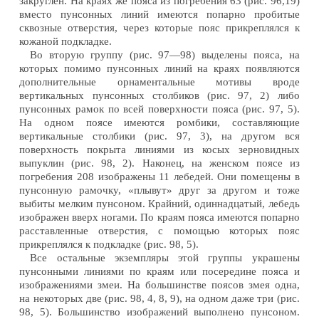
закруглен. На краях же пояса из погребения 63 (рис. 96,19)
вместо пунсонных линий имеются попарно пробитые
сквозные отверстия, через которые пояс прикреплялся к
кожаной подкладке.
Во вторую группу (рис. 97—98) выделены пояса, на
которых помимо пунсонных линий на краях появляются
дополнительные орнаментальные мотивы вроде
вертикальных пунсонных столбиков (рис. 97, 2) либо
пунсонных рамок по всей поверхности пояса (рис. 97, 5).
На одном поясе имеются ромбики, составляющие
вертикальные столбики (рис. 97, 3), на другом вся
поверхность покрыта линиями из косых зерновидных
выпуклин (рис. 98, 2). Наконец, на женском поясе из
погребения 208 изображены 11 лебедей. Они помещены в
пунсонную рамочку, «плывут» друг за другом и тоже
выбиты мелким пунсоном. Крайний, одиннадцатый, лебедь
изображен вверх ногами. По краям пояса имеются попарно
расставленные отверстия, с помощью которых пояс
прикреплялся к подкладке (рис. 98, 5).
Все остальные экземпляры этой группы украшены
пунсонными линиями по краям или посередине пояса и
изображениями змеи. На большинстве поясов змея одна,
на некоторых две (рис. 98, 4, 8, 9), на одном даже три (рис.
98, 5). Большинство изображений выполнено пунсоном.