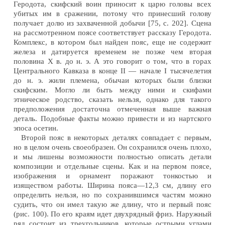
Геродота, скифский воин приносит к царю головы всех
убитых им в сражении, потому что принесший голову
получает долю из захваченной добычи [75, с. 202]. Сцена
на рассмотренном поясе соответствует рассказу Геродота.
Комплекс, в котором был найден пояс, еще не содержит
железа и датируется временем не позже чем вторая
половина X в. до н. э. А это говорит о том, что в горах
Центрального Кавказа в конце II — начале I тысячелетия
до н. э. жили племена, обычаи которых были близки
скифским. Могло ли быть между ними и скифами
этническое родство, сказать нельзя, однако для такого
предположения достаточна отмеченная выше важная
деталь. Подобные факты можно привести и из нартского
эпоса осетин.
Второй пояс в некоторых деталях совпадает с первым,
но в целом очень своеобразен. Он сохранился очень плохо,
и мы лишены возможности полностью описать детали
композиции и отдельные сцены. Как и на первом поясе,
изображения и орнамент поражают тонкостью и
изяществом работы. Ширина пояса—12,3 см, длину его
определить нельзя, но по сохранившимся частям можно
судить, что он имел такую же длину, что и первый пояс
(рис. 100). По его краям идет двухрядный фриз. Наружный
ряд состоит из треугольников, которые острыми углами