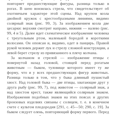
повторяет предшествующие фигуры, разница только в
рогах. В шею вонзилась стрела, что свидетельствует об
охотничьем характере этой сцены. Над крупом козла
двойной кружок с крестообразными линиями, видимо
солярный знак (рис. 99, 3). За изображением козла две
цесарки: верхняя смотрит направо, нижняя — налево (рис.
99, 4 и 5). Далее идет схематическое изображение человека
с треугольным ртом, маленькой бородой и короткими
волосами. Он опоясан и, видимо, одет в панцирь. Правой
рукой человек держит лук и стрелу сложной конструкции, а
левой берет стрелу из привязанного к плечу колчана.
За колчаном и стрелой — изображение птицы с
повернутой назад головой, стоящей перед рогатым
животным — быком, туловище которого имеет ту же
форму, что и у всех предшествующих фигур животных.
Разница только в том, что у быка длинный пушистый
хвост. Над головой быка — две птицы, хватающие друг у
друга рыбу (рис. 99, 7), под животом — солярный знак, а
над хвостом крест, также являющийся солярным знаком.
Изображения подобных знаков на этих поясах и других
бронзовых изделиях связаны с солнцем, т. е. в конечном
счете с культом плодородия [291, с. 45—50; 290, с. 19]. За
быком следует олень, повторяющий форму первого. Перед