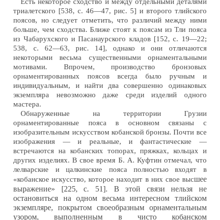
Есть некоторое сходство и между отдельными деталями
триалетского [538, с. 46—47, рис. 5] и второго тлийского
поясов, но следует отметить, что различий между ними
больше, чем сходства. Ближе стоят к поясам из Тли пояса
из Чабарухского и Пасанаурского кладов [152, с. 19—22;
538, с. 62—63, рис. 14], однако и они отличаются
некоторыми весьма существенными орнаментальными
мотивами. Впрочем, производство бронзовых
орнаментированных поясов всегда было ручным и
индивидуальным, и найти два совершенно одинаковых
экземпляра невозможно даже среди изделий одного
мастера.
Обнаруженные на территории Грузии
орнаментированные пояса в основном связаны с
изобразительным искусством кобанской бронзы. Почти все
изображения — и реальные, и фантастические —
встречаются на кобанских топорах, пряжках, кольцах и
других изделиях. В свое время Б. А. Куфтин отмечал, что
лелварские и цалкинские пояса полностью входят в
шее
«кобанское искусство, которое находит в них свое выс
выражение» [225, с. 51]. В этой связи нельзя не
остановиться на одном весьма интересном тлийском
экземпляре, покрытом своеобразным орнаментальным
узором, выполненным в чисто кобанском