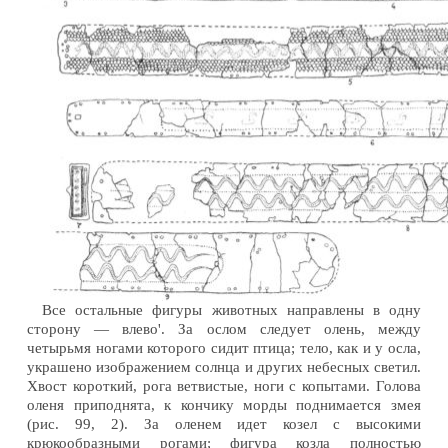
Все остальные фигуры животных направлены в одну
сторону — влево'. За ослом следует олень, между
четырьмя ногами которого сидит птица; тело, как и у осла,
украшено изображением солнца и других небесных светил.
Хвост короткий, рога ветвистые, ноги с копытами. Голова
оленя приподнята, к кончику морды поднимается змея
(рис. 99, 2). За оленем идет козел с высокими
крюкообразными рогами; фигура козла полностью