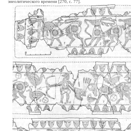
энеолитического времени [270, с. 77].