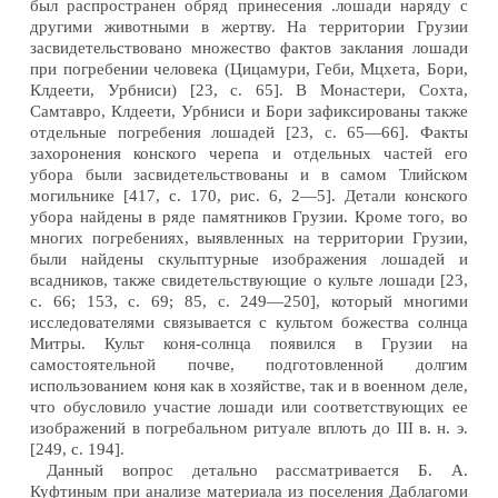
был распространен обряд принесения .лошади наряду с
другими животными в жертву. На территории Грузии
засвидетельствовано множество фактов заклания лошади
при погребении человека (Цицамури, Геби, Мцхета, Бори,
Клдеети, Урбниси) [23, с. 65]. В Монастери, Сохта,
Самтавро, Клдеети, Урбниси и Бори зафиксированы также
отдельные погребения лошадей [23, с. 65—66]. Факты
захоронения конского черепа и отдельных частей его
убора были засвидетельствованы и в самом Тлийском
могильнике [417, с. 170, рис. 6, 2—5]. Детали конского
убора найдены в ряде памятников Грузии. Кроме того, во
многих погребениях, выявленных на территории Грузии,
были найдены скульптурные изображения лошадей и
всадников, также свидетельствующие о культе лошади [23,
с. 66; 153, с. 69; 85, с. 249—250], который многими
исследователями связывается с культом божества солнца
Митры. Культ коня-солнца появился в Грузии на
самостоятельной почве, подготовленной долгим
использованием коня как в хозяйстве, так и в военном деле,
что обусловило участие лошади или соответствующих ее
изображений в погребальном ритуале вплоть до III в. н. э.
[249, с. 194].
Данный вопрос детально рассматривается Б. А.
Куфтиным при анализе материала из поселения Даблагоми