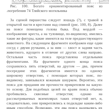
Рис. 100. Богато орнаментированный пояс из
.погребения 74 Тлийского могильника
За сценой пиршества следует лошадь (?), с травой в
открытой пасти и крестами над спиной (рис. 100, 8). Далее
на поясе помещена голова быка. Под мордой —
изображение креста, а на туловище, по-видимому, имелись
такие же фигуры, какие имеются на теле предшествующего
животного. На следующем фрагменте изображен еще один
сосуд с двумя ручками, а за ним — хвост и задняя часть
животного, идущего в отличие от других слева направо.
Остальная часть пояса представлена отдельными
фрагментами. На фрагменте одного конца пояса
сохранилось пять отверстий, на другом — два, причем
посередине этих фрагментов имеется по одному
широкому отверстию, с помощью которых пояс, по-
видимому, завязывался кожаным шнурком. Вероятно, эти
пояса для придания им прочности прикрепляли на какую-
то основу. Для подобных целей по краям пояса обычно
пробивались сквозные отверстия; однако на
рассматриваемых экземплярах таких отверстий нет, и,
следовательно, они прикреплялись к подкладке каким-либо
иным способом. Возможно, эти два пояса надевались их