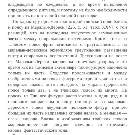
владельцами не ежедневно, а во время исполнения
определенного ритуала, и поэтому не было необходимости
пришивать их к кожаной или иной подкладке.
По характеру орнаментики второй тлийский пояс близок
к поясу из Маралын-Дереси [225, с. 51, табл. XXV], с той
разницей, что на последнем отсутствуют семиконечные
звезды между спиральными плетениями. Кроме того, на
тлийском поясе фриз начинается с треугольников, а на
маралын-дересском экземпляре треугольники размещены
внутри спиральных переплетений. Треугольники на поясе
из Маралын-Дереси заполнены точечным узором, в то
время как на тлийском экземпляре таким узором заполнена
только их часть. Сходство прослеживается и между
изображенными на поясах фигурами стрелков, животных и
солярных знаков, хотя последних на маралын-дересском
поясе только два, а на тлийских поясах их много. На
поясах из Тли все фигуры расположены в один ряд и в
основном направлены в одну гторону, а на маралын-
дересском поясе двурядное положение фигур, причем
большая их часть направлена справа налево, а меньшая —
слева направо. Близки к изображениям тлийских поясов
маралын-дерес-ские рисунки колчанов со стрелами,
кабана, фантастического коня.