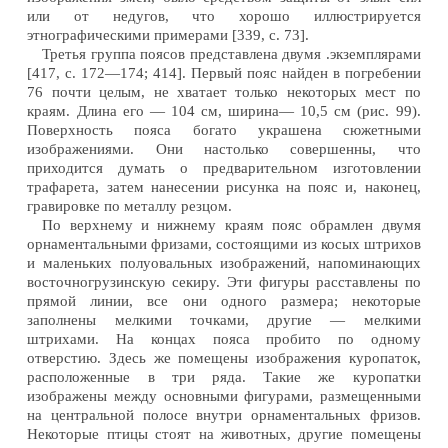
или от недугов, что хорошо иллюстрируется
этнографическими примерами [339, с. 73].
Третья группа поясов представлена двумя .экземплярами
[417, с. 172—174; 414]. Первый пояс найден в погребении
76 почти целым, не хватает только некоторых мест по
краям. Длина его — 104 см, ширина— 10,5 см (рис. 99).
Поверхность пояса богато украшена сюжетными
изображениями. Они настолько совершенны, что
приходится думать о предварительном изготовлении
трафарета, затем нанесении рисунка на пояс и, наконец,
гравировке по металлу резцом.
По верхнему и нижнему краям пояс обрамлен двумя
орнаментальными фризами, состоящими из косых штрихов
и маленьких полуовальных изображений, напоминающих
восточногрузинскую секиру. Эти фигуры расставлены по
прямой линии, все они одного размера; некоторые
заполнены мелкими точками, другие — мелкими
штрихами. На концах пояса пробито по одному
отверстию. Здесь же помещены изображения куропаток,
расположенные в три ряда. Такие же куропатки
изображены между основными фигурами, размещенными
на центральной полосе внутри орнаментальных фризов.
Некоторые птицы стоят на животных, другие помещены