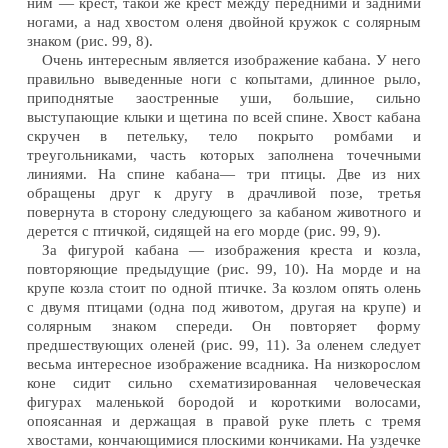
ним — крест, такой же крест между передними и задними
ногами, а над хвостом оленя двойной кружок с солярным
знаком (рис. 99, 8).
Очень интересным является изображение кабана. У него
правильно выведенные ноги с копытами, длинное рыло,
приподнятые заостренные уши, большие, сильно
выступающие клыки и щетина по всей спине. Хвост кабана
скручен в петельку, тело покрыто ромбами и
треугольниками, часть которых заполнена точечными
линиями. На спине кабана— три птицы. Две из них
обращены друг к другу в драчливой позе, третья
повернута в сторону следующего за кабаном животного и
дерется с птичкой, сидящей на его морде (рис. 99, 9).
За фигурой кабана — изображения креста и козла,
повторяющие предыдущие (рис. 99, 10). На морде и на
крупе козла стоит по одной птичке. За козлом опять олень
с двумя птицами (одна под животом, другая на крупе) и
солярным знаком спереди. Он повторяет форму
предшествующих оленей (рис. 99, 11). За оленем следует
весьма интересное изображение всадника. На низкорослом
коне сидит сильно схематизированная человеческая
фигурах маленькой бородой и короткими волосами,
опоясанная и держащая в правой руке плеть с тремя
хвостами, кончающимися плоскими кончиками. На уздечке