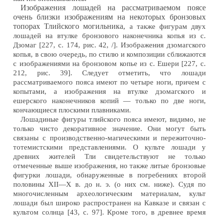
Изображения лошадей на рассматриваемом поясе
очень близки изображениям на некоторых бронзовых
топорах Тлийского могильника,
а также фигурам двух
лошадей на втулке бронзового наконечника копья из с.
Дзомаг [227, с. 174, рис. 42, /]. Изображения дзомагского
копья, в свою очередь, по стилю и композиции сближаются
с изображениями на бронзовом копье из с. Ешери [227, с.
212, рис. 39]. Следует отметить, что лошади
рассматриваемого пояса имеют по четыре ноги, причем с
копытами, а изображения на втулке дзомагского и
ешерского наконечников копий — только по две ноги,
кончающиеся плоскими плавниками.
Лошадиные фигуры тлийского пояса имеют, видимо, не
только чисто декоративное значение. Они могут быть
связаны с производственно-магическими и пережиточно-
тотемистскими представлениями. О культе лошади у
древних жителей Тли свидетельствуют не только
отмеченные выше изображения, но также литые бронзовые
фигурки лошади, обнаруженные в погребениях второй
половины XII—X в. до н. э. (о них см. ниже). Судя по
многочисленным археологическим материалам, культ
лошади был широко распространен на Кавказе и связан с
культом солнца [43, с. 97]. Кроме того, в древнее время