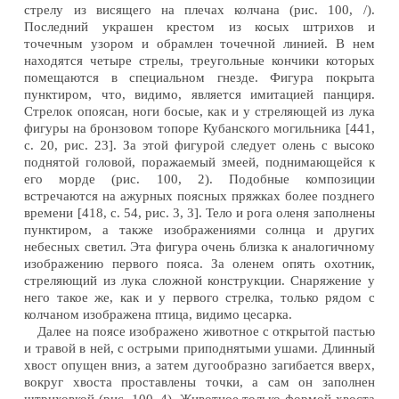
стрелу из висящего на плечах колчана (рис. 100, /).
Последний украшен крестом из косых штрихов и
точечным узором и обрамлен точечной линией. В нем
находятся четыре стрелы, треугольные кончики которых
помещаются в специальном гнезде. Фигура покрыта
пунктиром, что, видимо, является имитацией панциря.
Стрелок опоясан, ноги босые, как и у стреляющей из лука
фигуры на бронзовом топоре Кубанского могильника [441,
с. 20, рис. 23]. За этой фигурой следует олень с высоко
поднятой головой, поражаемый змеей, поднимающейся к
его морде (рис. 100, 2). Подобные композиции
встречаются на ажурных поясных пряжках более позднего
времени [418, с. 54, рис. 3, 3]. Тело и рога оленя заполнены
пунктиром, а также изображениями солнца и других
небесных светил. Эта фигура очень близка к аналогичному
изображению первого пояса. За оленем опять охотник,
стреляющий из лука сложной конструкции. Снаряжение у
него такое же, как и у первого стрелка, только рядом с
колчаном изображена птица, видимо цесарка.
Далее на поясе изображено животное с открытой пастью
и травой в ней, с острыми приподнятыми ушами. Длинный
хвост опущен вниз, а затем дугообразно загибается вверх,
вокруг хвоста проставлены точки, а сам он заполнен