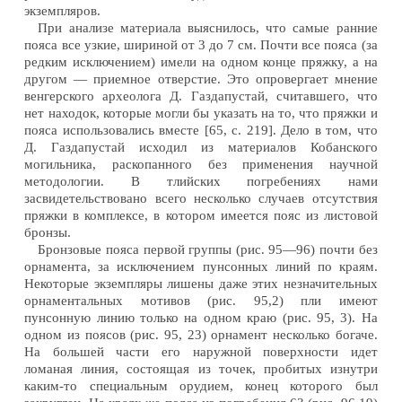
экземпляров.
При анализе материала выяснилось, что самые ранние
пояса все узкие, шириной от 3 до 7 см. Почти все пояса (за
редким исключением) имели на одном конце пряжку, а на
другом — приемное отверстие. Это опровергает мнение
венгерского археолога Д. Газдапустай, считавшего, что
нет находок, которые могли бы указать на то, что пряжки и
пояса использовались вместе [65, с. 219]. Дело в том, что
Д. Газдапустай исходил из материалов Кобанского
могильника, раскопанного без применения научной
методологии. В тлийских погребениях нами
засвидетельствовано всего несколько случаев отсутствия
пряжки в комплексе, в котором имеется пояс из листовой
бронзы.
Бронзовые пояса первой группы (рис. 95—96) почти без
орнамента, за исключением пунсонных линий по краям.
Некоторые экземпляры лишены даже этих незначительных
орнаментальных мотивов (рис. 95,2) пли имеют
пунсонную линию только на одном краю (рис. 95, 3). На
одном из поясов (рис. 95, 23) орнамент несколько богаче.
На большей части его наружной поверхности идет
ломаная линия, состоящая из точек, пробитых изнутри
каким-то специальным орудием, конец которого был