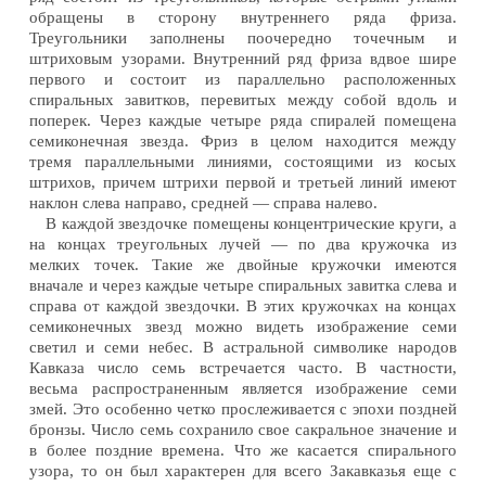
обращены в сторону внутреннего ряда фриза.
Треугольники заполнены поочередно точечным и
штриховым узорами. Внутренний ряд фриза вдвое шире
первого и состоит из параллельно расположенных
спиральных завитков, перевитых между собой вдоль и
поперек. Через каждые четыре ряда спиралей помещена
семиконечная звезда. Фриз в целом находится между
тремя параллельными линиями, состоящими из косых
штрихов, причем штрихи первой и третьей линий имеют
наклон слева направо, средней — справа налево.
В каждой звездочке помещены концентрические круги, а
на концах треугольных лучей — по два кружочка из
мелких точек. Такие же двойные кружочки имеются
вначале и через каждые четыре спиральных завитка слева и
справа от каждой звездочки. В этих кружочках на концах
семиконечных звезд можно видеть изображение семи
светил и семи небес. В астральной символике народов
Кавказа число семь встречается часто. В частности,
весьма распространенным является изображение семи
змей. Это особенно четко прослеживается с эпохи поздней
бронзы. Число семь сохранило свое сакральное значение и
в более поздние времена. Что же касается спирального
узора, то он был характерен для всего Закавказья еще с