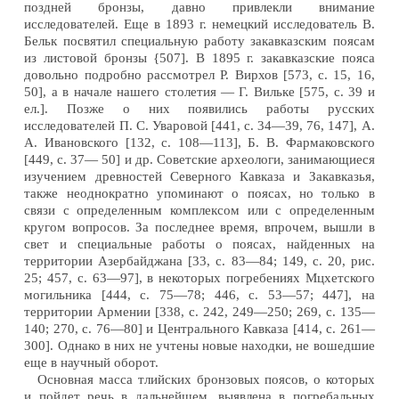
поздней бронзы, давно привлекли внимание
исследователей. Еще в 1893 г. немецкий исследователь В.
Бельк посвятил специальную работу закавказским поясам
из листовой бронзы {507]. В 1895 г. закавказские пояса
довольно подробно рассмотрел Р. Вирхов [573, с. 15, 16,
50], а в начале нашего столетия — Г. Вильке [575, с. 39 и
ел.]. Позже о них появились работы русских
исследователей П. С. Уваровой [441, с. 34—39, 76, 147], А.
А. Ивановского [132, с. 108—113], Б. В. Фармаковского
[449, с. 37— 50] и др. Советские археологи, занимающиеся
изучением древностей Северного Кавказа и Закавказья,
также неоднократно упоминают о поясах, но только в
связи с определенным комплексом или с определенным
кругом вопросов. За последнее время, впрочем, вышли в
свет и специальные работы о поясах, найденных на
территории Азербайджана [33, с. 83—84; 149, с. 20, рис.
25; 457, с. 63—97], в некоторых погребениях Мцхетского
могильника [444, с. 75—78; 446, с. 53—57; 447], на
территории Армении [338, с. 242, 249—250; 269, с. 135—
140; 270, с. 76—80] и Центрального Кавказа [414, с. 261—
300]. Однако в них не учтены новые находки, не вошедшие
еще в научный оборот.
Основная масса тлийских бронзовых поясов, о которых
и пойдет речь в дальнейшем, выявлена в погребальных