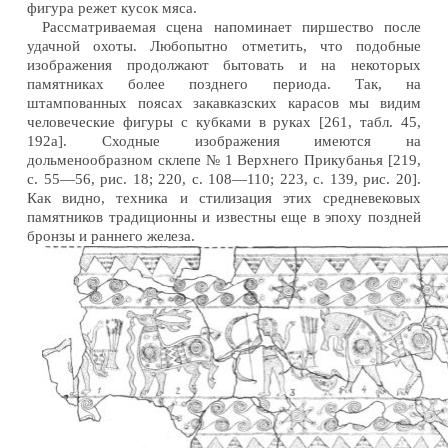
фигура режет кусок мяса.
Рассматриваемая сцена напоминает пиршество после
удачной охоты. Любопытно отметить, что подобные
изображения продолжают бытовать и на некоторых
памятниках более позднего периода. Так, на
штампованных поясах закавказских карасов мы видим
человеческие фигуры с кубками в руках [261, табл. 45,
192а]. Сходные изображения имеются на
дольменообразном склепе № 1 Верхнего Прикубанья [219,
с. 55—56, рис. 18; 220, с. 108—110; 223, с. 139, рис. 20].
Как видно, техника и стилизация этих средневековых
памятников традиционны и известны еще в эпоху поздней
бронзы и раннего железа.