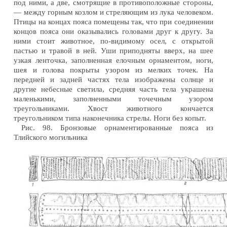
под ними, а две, смотрящие в противоположные стороны,
— между горным козлом и стреляющим из лука человеком.
Птицы на концах пояса помещены так, что при соединении
концов пояса они оказывались головами друг к другу. За
ними стоит животное, по-видимому осел, с открытой
пастью и травой в ней. Уши приподняты вверх, на шее
узкая ленточка, заполненная елочным орнаментом, ноги,
шея и голова покрыты узором из мелких точек. На
передней и задней частях тела изображены солнце и
другие небесные светила, средняя часть тела украшена
маленькими, заполненными точечным узором
треугольниками. Хвост животного кончается
треугольником типа наконечника стрелы. Ноги без копыт.
Рис. 98. Бронзовые орнаментированные пояса из
Тлийского могильника