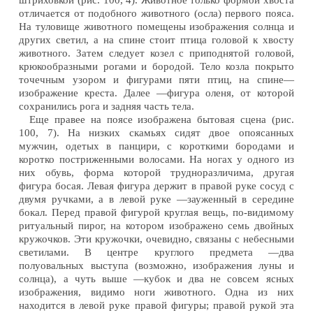
штриховкой (рис. 100, 4). Животное только формой хвоста
отличается от подобного животного (осла) первого пояса.
На туловище животного помещены изображения солнца и
других светил, а на спине стоит птица головой к хвосту
животного. Затем следует козел с приподнятой головой,
крюкообразными рогами и бородой. Тело козла покрыто
точечным узором и фигурами пяти птиц, на спине—
изображение креста. Далее —фигура оленя, от которой
сохранились рога и задняя часть тела.
Еще правее на поясе изображена бытовая сцена (рис.
100, 7). На низких скамьях сидят двое опоясанных
мужчин, одетых в панцири, с короткими бородами и
коротко постриженными волосами. На ногах у одного из
них обувь, форма которой трудноразличима, другая
фигура босая. Левая фигура держит в правой руке сосуд с
двумя ручками, а в левой руке —зауженный в середине
бокал. Перед правой фигурой круглая вещь, по-видимому
ритуальный пирог, на котором изображено семь двойных
кружочков. Эти кружочки, очевидно, связаны с небесными
светилами. В центре круглого предмета —два
полуовальных выступа (возможно, изображения луны и
солнца), а чуть выше —кубок и два не совсем ясных
изображения, видимо ноги животного. Одна из них
находится в левой руке правой фигуры; правой рукой эта