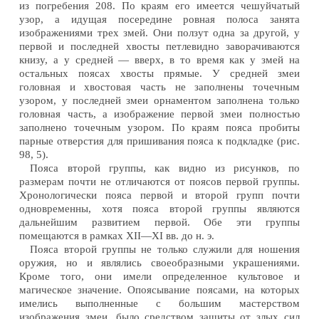
из погребения 208. По краям его имеется чешуйчатый
узор, а идущая посередине ровная полоса занята
изображениями трех змей. Они ползут одна за другой, у
первой и последней хвосты петлевидно заворачиваются
книзу, а у средней — вверх, в то время как у змей на
остальных поясах хвосты прямые. У средней змеи
головная и хвостовая часть не заполнены точечным
узором, у последней змеи орнаментом заполнена только
головная часть, а изображение первой змеи полностью
заполнено точечным узором. По краям пояса пробиты
парные отверстия для пришивания пояса к подкладке (рис.
98, 5).
Пояса второй группы, как видно из рисунков, по
размерам почти не отличаются от поясов первой группы.
Хронологически пояса первой и второй групп почти
одновременны, хотя пояса второй группы являются
дальнейшим развитием первой. Обе эти группы
помещаются в рамках XII—XI вв. до н. э.
Пояса второй группы не только служили для ношения
оружия, но и являлись своеобразными украшениями.
Кроме того, они имели определенное культовое и
магическое значение. Опоясывание поясами, на которых
имелись выполненные с большим мастерством
изображения змеи, было средством защиты от злых сил