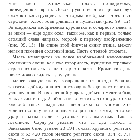
коня висит человеческая голова, по-видимому,
побежденного врага. Левой рукой всадник держит лук
сложной конструкции, за которым изображен колчан со
стрелами. Хвост коня длинный и пушистый (рис. 99, 12).
За всадником изображения куропатки и солярного знака, а
за ними — еще один осел, такой же, как и первый, только
стоящий слева направо, мордой к первому изображению
(рис. 99, 13). На спине этой фигуры сидит птица, между
ногами помещен солярный знак. Пасть с травой открыта.
Часть имеющихся на поясе изображений напоминает
охотничью сцену: как уже говорилось, пущенная стрелком
стрела вонзилась в шею горного козла. Кроме того, на
поясе можно видеть и другую, не
менее важную сцену: возвращение из похода. Всадник
захватил добычу и повесил голову побежденного врага на
уздечку коня. В захваченной у врага добыче имеются бык,
козы, ослы и т. д. Любопытно отметить, что в урартских
клинообразных надписях неоднократно упоминается
количество крупного и мелкого рогатого скота, которое
урарты захватывали и угоняли из Закавказья. Так, в
летописях Сарду-ра указано, что за два похода в
Закавказье было угнано 23 194 головы крупного рогатого
скота и 63 420 голов мелкого рогатого скота [334, с. 75].