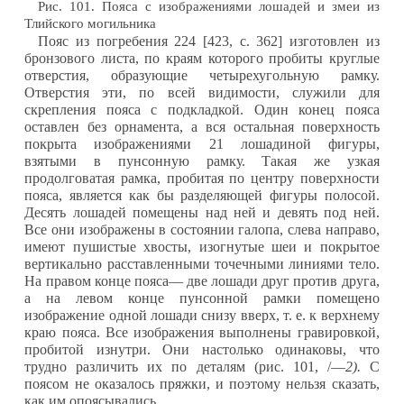
Рис. 101. Пояса с изображениями лошадей и змеи из
Тлийского могильника
Пояс из погребения 224 [423, с. 362] изготовлен из
бронзового листа, по краям которого пробиты круглые
отверстия, образующие четырехугольную рамку.
Отверстия эти, по всей видимости, служили для
скрепления пояса с подкладкой. Один конец пояса
оставлен без орнамента, а вся остальная поверхность
покрыта изображениями 21 лошадиной фигуры,
взятыми в пунсонную рамку. Такая же узкая
продолговатая рамка, пробитая по центру поверхности
пояса, является как бы разделяющей фигуры полосой.
Десять лошадей помещены над ней и девять под ней.
Все они изображены в состоянии галопа, слева направо,
имеют пушистые хвосты, изогнутые шеи и покрытое
вертикально расставленными точечными линиями тело.
На правом конце пояса— две лошади друг против друга,
а на левом конце пунсонной рамки помещено
изображение одной лошади снизу вверх, т. е. к верхнему
краю пояса. Все изображения выполнены гравировкой,
пробитой изнутри. Они настолько одинаковы, что
трудно различить их по деталям (рис. 101, /—
2).
С
поясом не оказалось пряжки, и поэтому нельзя сказать,
как им опоясывались.