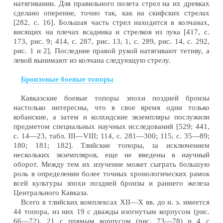
натягивании. Для правильного полета стрел на их древках
сделано оперение, точно так, как на скифских стрелах
[282, с. 16]. Большая часть стрел находится в колчанах,
висящих на плечах всадника и стрелков из лука [417, с.
173, рис. 9; 414, с. 287, рис. 13, 1, с. 289, рис. 14, с. 292,
рис. 1 и 2]. Последние правой рукой натягивают тетиву, а
левой вынимают из колчана следующую стрелу.
Бронзовые боевые топоры
Кавказские боевые топоры эпохи поздней бронзы
настолько интересны, что в свое время одни только
кобанские, а затем и колхидские экземпляры послужили
предметом специальных научных исследований [529; 441,
с. 14—23, табл. III—VIII; 114, с. 281—300; 115, с. 35—89;
180; 181; 182]. Тлийские топоры, за исключением
нескольких экземпляров, еще не введены в научный
оборот. Между тем их изучение может сыграть большую
роль в определении более точных хронологических рамок
всей культуры эпохи поздней бронзы и раннего железа
Центрального Кавказа.
Всего в тлийских комплексах XII—X вв. до н. э. имеется
44 топора, из них 19 с дважды изогнутым корпусом (рис.
66—72), 21 с прямым корпусом (рис. 73—78) и 4 с