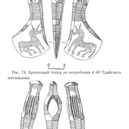
Рис. 74. Бронзовый топор из погребения d 40 Тдийского
могильника