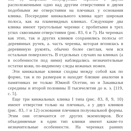
расположенными одно над другим отверстиями и двумя
подобными же отверстиями на плечиках у основания
клинка. Посередине кинжального клинка идет широкая
полоса, как на пламевидных клинках. Следующие два
клинка имеют треугольные черенки с пробитыми в трех
углах сквозными отверстиями (рис. 83, 6 и 7). На черенках
как этих, так и других клинков сохранились полосы от
деревянных ручек, а. часть черенка, которая вгонялась в
деревянную рукоять, обычно более светлая, чем вся
остальная поверхность. В отдельных случаях на клинках (а
в особенности под ними) наблюдались незначительные
остатки кожи, по-видимому следы кожаных ножен.
Эти кинжальные клинки сходны между собой как по
форме, так и по размерам и находят близкие аналогии в
памятниках не только Южной Осетии, но и Закавказья
середины и второй половины II тысячелетия до н. э. [119,
с. 5].
Еще три кинжальных клинка I типа (рис. 83, 8, 9, 10)
имеют отверстия только на плечиках, а у двух клинков
(рис. 83, // и 12) основания плечиков полуовальной формы.
Этим они отличаются от других экземпляров. Все
объединяемые в один тип клинки имеют какие-то
незначительные особенности. На черенках ранних