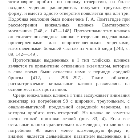
экземпляров пробито по одному отверстию, на более
поздних черенок расширяется, получает треугольную
форму, и вместо одного отверстия появляется два или три.
Подобная эволюция была подмечена Г. А. Ломтатидзе при
рассмотрении кинжальных клинков Самтаврского
могильника [248, с. 147—148]. Прототипами этих клинков
он считает ножевидные клинки с отдельно выделанными
просверленными или непросверленными черенками,
изготовленными большей частью из чистой меди [248, с.
89, 142—149].
Прототипами выделенных в I тип тлийских клинков
являются те примитивно откованные экземпляры, которые
в свое время были отнесены нами к периоду средней
бронзы [412, с. 296—297]. Таким образом,
рассматриваемые кинжальные клинки развивались на
основе местных прототипов.
Среди кинжальных клинков I типа заслуживает внимания
экземпляр из погребения 98 с широким, треугольным, с
овально-выпуклой продольной серединой черенком, на
котором пробито пять отверстий. На клинке не заметны
следы тонкой проковки лезвий (рис. 83, 4). Если все
остальные клинки сравнительно пламевидны, то клинок из
погребения 98 имеет менее пламевидную форму и,
видимо, является дальнейшим развитием выделенных в I