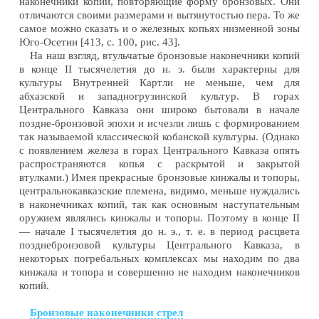
наконечники копий, повторяющие форму бронзовых. Они
отличаются своими размерами и вытянутостью пера. То же
самое можно сказать и о железных копьях низменной зоны
Юго-Осетии [413, с. 100, рис. 43].
На наш взгляд, втульчатые бронзовые наконечники копий
в конце II тысячелетия до н. э. были характерны для
культуры Внутренней Картли не меньше, чем для
абхазской и западногрузинской культур. В горах
Центрального Кавказа они широко бытовали в начале
поздне-бронзовой эпохи и исчезли лишь с формированием
так называемой классической кобанской культуры. (Однако
с появлением железа в горах Центрального Кавказа опять
распространяются копья с раскрытой и закрытой
втулками.) Имея прекрасные бронзовые кинжалы и топоры,
центральнокавказские племена, видимо, меньше нуждались
в наконечниках копий, так как основным наступательным
оружием являлись кинжалы и топоры. Поэтому в конце II
— начале I тысячелетия до н. э., т. е. в период расцвета
позднебронзовой культуры Центрального Кавказа, в
некоторых погребальных комплексах мы находим по два
кинжала и топора и совершенно не находим наконечников
копий.
Бронзовые наконечники стрел