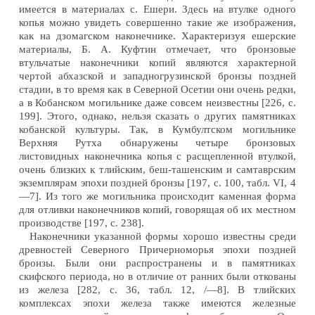
имеется в материалах с. Ешери. Здесь на втулке одного
копья можно увидеть совершенно такие же изображения,
как на дзомагском наконечнике. Характеризуя ешерские
материалы, Б. А. Куфтин отмечает, что бронзовые
втульчатые наконечники копий являются характерной
чертой абхазской и западногрузинской бронзы поздней
стадии, в то время как в Северной Осетии они очень редки,
а в Кобанском могильнике даже совсем неизвестны [226, с.
199]. Этого, однако, нельзя сказать о других памятниках
кобанской культуры. Так, в Кумбултском могильнике
Верхняя Рутха обнаружены четыре бронзовых
листовидных наконечника копья с расщепленной втулкой,
очень близких к тлийским, беш-ташенским и самтаврским
экземплярам эпохи поздней бронзы [197, с. 100, табл. VI, 4
—7]. Из того же могильника происходит каменная форма
для отливки наконечников копий, говорящая об их местном
производстве [197, с. 238].
Наконечники указанной формы хорошо известны среди
древностей Северного Причерноморья эпохи поздней
бронзы. Были они распространены и в памятниках
скифского периода, но в отличие от ранних были откованы
из железа [282, с. 36, табл. 12, /—8]. В тлийских
комплексах эпохи железа также имеются железные