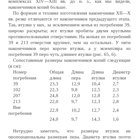
комплексах XIV—XIII вв. до н. э., как мы видели,
наконечников копий больше.
По формам и технике изготовления наконечники XII—X
вв. резко отличаются от наконечников предыдущего этапа.
Так, втулки у них, за исключением копья из погребения 39,
широко раскрыты; все втулки пробиты двумя круглыми
противоположными отверстиями. На копьях из погребений
39 и 213 отверстия крупнее, чем на остальных. У пяти
наконечников перо короче втулки, а у экземпляра из
погребения 39 перо чуть длиннее втулки (рис. 65, 6).
Сопоставимые размеры наконечников копий следующие
(в см):
Номер
Общая
Длина
Длина
Диаметр
погребения
длина
пера
втулки
втулки
39
23,3
12,9
10,4
2,7
102
22,3
9,8
12,5
2,3
207
24,8
12,0
12,8
2.3
213
22,0
9,7
12,3
2,8
Вне
22,9
10,2
12,7
2,4
погребения
24,0
9,7
14,3
1,6
Нетрудно заметить, что размеры втулок не
пропорциональны размерам пера. Диаметр втулки почти