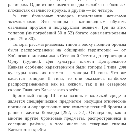
размерам. Одни из них имеют по два желобка на боковых
плоскостях овального проуха, а другие — по четыре.
/// тип бронзовых топоров представлен четырьмя
экземплярами. Это топоры с клиновидным обухом,
овальным проухом и полукруглым лезвием. Три из этих
топоров (из погребений 50 и 52) богато орнаментированы
(рис. 79 и 80).
Топоры рассматриваемых типов в эпоху поздней бронзы
были распространены на обширной территории — от
Кобанского могильника в Северной Осетии до территории
Орду (Турция). Для культуры племен Центрального
Кавказа особенно характерными были топоры I типа, для
культуры колхских племен — топоры III типа. Что же
касается топоров II типа, то они оказались наиболее
распространенными как на южном, так и на северном
склоне Главного Кавказского хребта.
Бронзовый топор III типа возник в колхской среде и
является специфическим предметом, несущим этнические
признаки и определяющим всю культуру поздней бронзы и
раннего железа Колхиды [292, с. 32]. Отсюда он, как и
многие другие бронзовые предметы, распространился в
соседние районы, в том числе на северные склоны
Кавказского хребта.