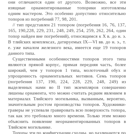
они отличаются один от другого. Возможно, все эти
изящные орнаментированные топорики изготовлены
одним мастером. Это особенно допустимо относительно
топоров из погребений 77, 98, 201.
// тип представлен 21 топором (погребения 16, 76, 137,
165, 190,228, 229, 231, 248, 249, 254, 259, 262, 264, один
топор найден вне погребений), относящимся к X в. до н. э.
В тлийских комплексах, датируемых IX—VI вв. до н. э., т.
е. уже началом железного века, имеется еще 19 топоров
данного типа.
Существенными особенностями топоров этого типа
являются прямой корпус, прямая передняя часть, более
широкий, чем у топоров 1 типа, молоточный обух и
упрощенность орнаментальных мотивов. Семь топоров
(погребения 137, 190, 224, 228, 229, 248, 249) из
выделенных нами во II тип экземпляров совершенно
лишены орнамента, что можно считать редким явлением в
материалах Тлийского могильника, вызванным, вероятно,
значительным ростом производства топоров. Художники-
граверы не успевали гравировать всю поверхность топора,
так как это требовало много времени. Только этим можно
объяснить появление неорнаментированных топоров в
Тлийском могильнике.
Топоры эти по конфигурации сходны, но различаются по