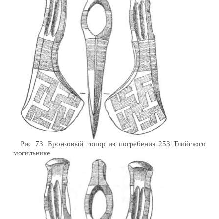
Рис 73. Бронзовый топор из погребения 253 Тлийского
могильнике