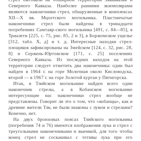
Северного Кавказа. Наиболее ранними экземплярами
являются наконечники стрел, обнаруженные в комплексах
XII—X вв. Мцхетского могильника. Пластинчатые
наконечники стрел были найдены в тринадцати
погребениях Самтавр-ского могильника [491, с. 84—85], в
Триалети [225, с. 75, рис. 85, 2 и 3], в Боржомском ущелье
[312, табл. X, д] и т. д. Интересные находки стрел-
площиков зафиксированы на Змейском [124, с. 32, рис. 28,
8] и Сержень-Юртовском [171, с. 25] поселениях
Северного Кавказа. Из последних находок на этой
территории следует отметить два наконечника: один был
найден в 1964 г. на горе Молочная около Кисловодска,
второй — в 1967 г. на горе Золотой курган у Пятигорска.
Итак, в Тлийском могильнике найден всего один
наконечник стрелы, а в Кобанском могильнике
интересующие нас наконечники стрел вообще не
представлены. Говорит ли это о том, что «кобанцы», как и
древние жители Тли, не были знакомы с луком и стрелами?
Конечно, нет.
На двух бронзовых поясах Тлийского могильника
(погребения 74 и 76) имеются изображения лука и стрел с
треугольными наконечниками и выемкой, для того чтобы
конец стрел не соскакивал с тетивы лука при его