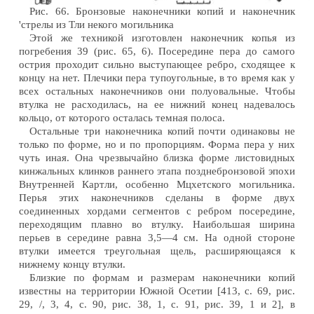
Рис. 66. Бронзовые наконечники копий и наконечник
'стрелы из Тли некого могильника
Этой же техникой изготовлен наконечник копья из
погребения 39 (рис. 65, 6). Посередине пера до самого
острия проходит сильно выступающее ребро, сходящее к
концу на нет. Плечики пера тупоугольные, в то время как у
всех остальных наконечников они полуовальные. Чтобы
втулка не расходилась, на ее нижний конец надевалось
кольцо, от которого осталась темная полоса.
Остальные три наконечника копий почти одинаковы не
только по форме, но и по пропорциям. Форма пера у них
чуть иная. Она чрезвычайно близка форме листовидных
кинжальных клинков раннего этапа позднебронзовой эпохи
Внутренней Картли, особенно Мцхетского могильника.
Перья этих наконечников сделаны в форме двух
соединенных хордами сегментов с ребром посередине,
переходящим плавно во втулку. Наибольшая ширина
перьев в середине равна 3,5—4 см. На одной стороне
втулки имеется треугольная щель, расширяющаяся к
нижнему концу втулки.
Близкие по формам и размерам наконечники копий
известны на территории Южной Осетии [413, с. 69, рис.
29, /, 3, 4, с. 90, рис. 38, 1, с. 91, рис. 39, 1 и 2], в