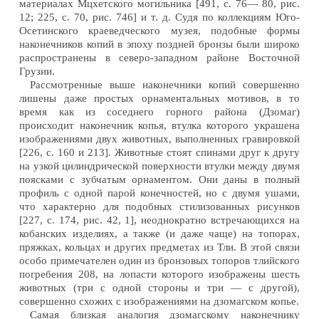
материалах Мцхетского могильника [491, с. 76— 80, рис.
12; 225, с. 70, рис. 746] и т. д. Судя по коллекциям Юго-
Осетинского краеведческого музея, подобные формы
наконечников копий в эпоху поздней бронзы были широко
распространены в северо-западном районе Восточной
Грузии.
Рассмотренные выше наконечники копий совершенно
лишены даже простых орнаментальных мотивов, в то
время как из соседнего горного района (Дзомаг)
происходит наконечник копья, втулка которого украшена
изображениями двух животных, выполненных гравировкой
[226, с. 160 и 213]. Животные стоят спинами друг к другу
на узкой цилиндрической поверхности втулки между двумя
поясками с зубчатым орнаментом. Они даны в полный
профиль с одной парой конечностей, но с двумя ушами,
что характерно для подобных стилизованных рисунков
[227, с. 174, рис. 42, 1], неоднократно встречающихся на
кобанских изделиях, а также (и даже чаще) на топорах,
пряжках, кольцах и других предметах из Тли. В этой связи
особо примечателен один из бронзовых топоров тлийского
погребения 208, на лопасти которого изображены шесть
животных (три с одной стороны и три — с другой),
совершенно схожих с изображениями на дзомагском копье.
Самая близкая аналогия дзомагскому наконечнику