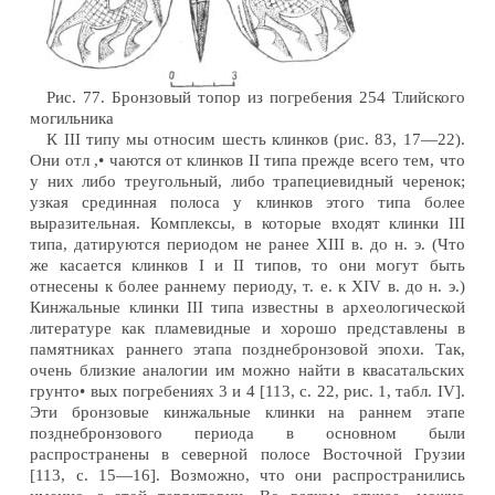
Рис. 77. Бронзовый топор из погребения 254 Тлийского
могильника
К III типу мы относим шесть клинков (рис. 83, 17—22).
Они отл ,• чаются от клинков II типа прежде всего тем, что
у них либо треугольный, либо трапециевидный черенок;
узкая срединная полоса у клинков этого типа более
выразительная. Комплексы, в которые входят клинки III
типа, датируются периодом не ранее XIII в. до н. э. (Что
же касается клинков I и II типов, то они могут быть
отнесены к более раннему периоду, т. е. к XIV в. до н. э.)
Кинжальные клинки III типа известны в археологической
литературе как пламевидные и хорошо представлены в
памятниках раннего этапа позднебронзовой эпохи. Так,
очень близкие аналогии им можно найти в квасатальских
грунто• вых погребениях 3 и 4 [113, с. 22, рис. 1, табл. IV].
Эти бронзовые кинжальные клинки на раннем этапе
позднебронзового периода в основном были
распространены в северной полосе Восточной Грузии
[113, с. 15—16]. Возможно, что они распространились