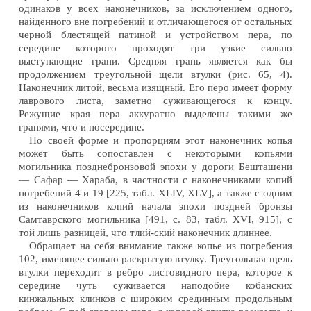
одинаков у всех наконечников, за исключением одного,
найденного вне погребений и отличающегося от остальных
черной блестящей патиной и устройством пера, по
середине которого проходят три узкие сильно
выступающие грани. Средняя грань является как бы
продолжением треугольной щели втулки (рис. 65, 4).
Наконечник литой, весьма изящный. Его перо имеет форму
лаврового листа, заметно суживающегося к концу.
Режущие края пера аккуратно выделены такими же
гранями, что и посередине.
По своей форме и пропорциям этот наконечник копья
может быть сопоставлен с некоторыми копьями
могильника позднебронзовой эпохи у дороги Бешташени
— Сафар — Хараба, в частности с наконечниками копий
погребений 4 и 19 [225, табл. XLIV, XLV], а также с одним
из наконечников копий начала эпохи поздней бронзы
Самтаврского могильника [491, с. 83, табл. XVI, 915], с
той лишь разницей, что тлий-ский наконечник длиннее.
Обращает на себя внимание также копье из погребения
102, имеющее сильно раскрытую втулку. Треугольная щель
втулки переходит в ребро листовидного пера, которое к
середине чуть суживается наподобие кобанских
кинжальных клинков с широким срединным продольным