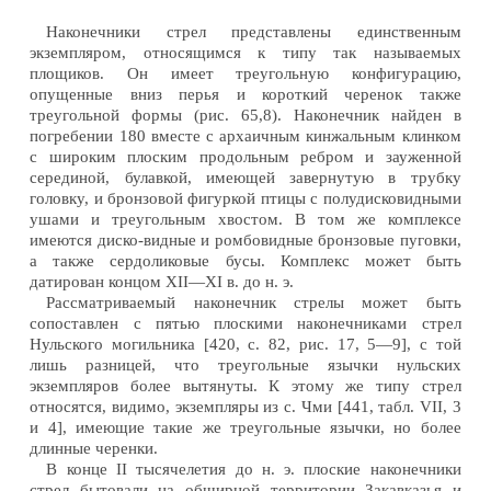
Наконечники стрел представлены единственным
экземпляром, относящимся к типу так называемых
площиков. Он имеет треугольную конфигурацию,
опущенные вниз перья и короткий черенок также
треугольной формы (рис. 65,8). Наконечник найден в
погребении 180 вместе с архаичным кинжальным клинком
с широким плоским продольным ребром и зауженной
серединой, булавкой, имеющей завернутую в трубку
головку, и бронзовой фигуркой птицы с полудисковидными
ушами и треугольным хвостом. В том же комплексе
имеются диско-видные и ромбовидные бронзовые пуговки,
а также сердоликовые бусы. Комплекс может быть
датирован концом XII—XI в. до н. э.
Рассматриваемый наконечник стрелы может быть
сопоставлен с пятью плоскими наконечниками стрел
Нульского могильника [420, с. 82, рис. 17, 5—9], с той
лишь разницей, что треугольные язычки нульских
экземпляров более вытянуты. К этому же типу стрел
относятся, видимо, экземпляры из с. Чми [441, табл. VII, 3
и 4], имеющие такие же треугольные язычки, но более
длинные черенки.
В конце II тысячелетия до н. э. плоские наконечники
стрел бытовали на обширной территории Закавказья и