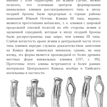
именно с этой территории. Во всяком случае, можно
полагать, что основным центром формирования
кинжальных клинков рассматриваемого типа в эпоху
поздней бронзы были предгорные и горные районы
нынешней Южной Осетии. Клинки III типа, видимо,
являются прототипами кобанских, т. е. клинков с широкой
продольной плоской полосой по обе стороны лезвия и
зауженной серединой, которые в эпоху поздней бронзы
были распространены еще шире, чем клинки III типа.
Слабая вогнутость краев лезвия в центральной части этого
типа клинков нередко служила доказательством занесения
на Кавказ форм микенских кинжалов, однако, на наш
взгляд, эта форма является производной от более древних
местных форм кинжальных клинков [197, с. 99].
Прототипы этого клинка встречаются в более ранних
материалах Центрального Кавказа вообще и Тлийского
могильника в частности.