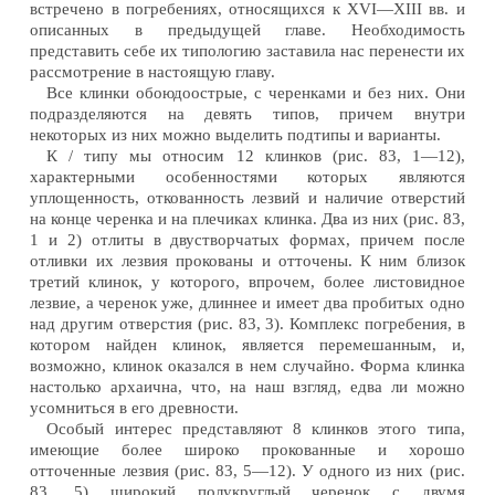
встречено в погребениях, относящихся к XVI—XIII вв. и
описанных в предыдущей главе. Необходимость
представить себе их типологию заставила нас перенести их
рассмотрение в настоящую главу.
Все клинки обоюдоострые, с черенками и без них. Они
подразделяются на девять типов, причем внутри
некоторых из них можно выделить подтипы и варианты.
К / типу мы относим 12 клинков (рис. 83, 1—12),
характерными особенностями которых являются
уплощенность, откованность лезвий и наличие отверстий
на конце черенка и на плечиках клинка. Два из них (рис. 83,
1 и 2) отлиты в двустворчатых формах, причем после
отливки их лезвия прокованы и отточены. К ним близок
третий клинок, у которого, впрочем, более листовидное
лезвие, а черенок уже, длиннее и имеет два пробитых одно
над другим отверстия (рис. 83, 3). Комплекс погребения, в
котором найден клинок, является перемешанным, и,
возможно, клинок оказался в нем случайно. Форма клинка
настолько архаична, что, на наш взгляд, едва ли можно
усомниться в его древности.
Особый интерес представляют 8 клинков этого типа,
имеющие более широко прокованные и хорошо
отточенные лезвия (рис. 83, 5—12). У одного из них (рис.
83, 5) широкий полукруглый черенок с двумя