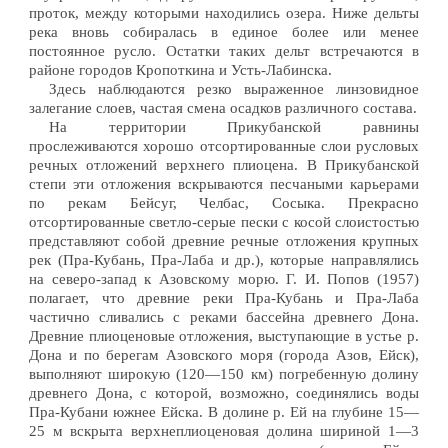
проток, между которыми находились озера. Ниже дельты
река вновь собиралась в единое более или менее
постоянное русло. Остатки таких дельт встречаются в
районе городов Кропоткина и Усть-Лабинска.
Здесь наблюдаются резко выраженное линзовидное
залегание слоев, частая смена осадков различного состава.
На территории Прикубанской равнины
прослеживаются хорошо отсортированные слои русловых
речных отложений верхнего плиоцена. В Прикубанской
степи эти отложения вскрываются песчаными карьерами
по рекам Бейсуг, Челбас, Сосыка. Прекрасно
отсортированные светло-серые пески с косой слоистостью
представляют собой древние речные отложения крупных
рек (Пра-Кубань, Пра-Лаба и др.), которые направлялись
на северо-запад к Азовскому морю. Г. И. Попов (1957)
полагает, что древние реки Пра-Кубань и Пра-Лаба
частично сливались с реками бассейна древнего Дона.
Древние плиоценовые отложения, выступающие в устье р.
Дона и по берегам Азовского моря (города Азов, Ейск),
выполняют широкую (120—150 км) погребенную долину
древнего Дона, с которой, возможно, соединялись воды
Пра-Кубани южнее Ейска. В долине р. Ей на глубине 15—
25 м вскрыта верхнеплиоценовая долина шириной 1—3