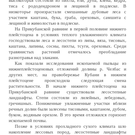
высокогорья состояли из пихты, ели, дуба, клена, кедра,
тиса с рододендроном и лещиной в подлеске. В
низкоторье произрастали смешанные дубовые леса с
участием каштана, бука, граба, ореховых, самшита с
лещиной и жимолостью в подлеске.
На Прикубанской равнине в первой половине нижнего
плейстоцена в условиях теплого увлажненного климата
господствовали леса и лесостепи из липы, вяза, тисовых,
каштана, лапины, сосны, пихты, тсуги, ореховых. Среди
травянистых растений отмечалось преобладание
разнотравья над злаками.
Как показали исследования ископаемой пыльцы из
нижнеплейстоценовых отложений долины р. Челбас и
других мест, на правобережье Кубани в нижнем
плейстоцене происходила следующая смена
растительности. В начале нижнего плейстоцена на
Прикубанской равнине существовали лесостепные
ландшафты. Степи состояли из лилейных, лебедовых,
гречишных. Пониженные увлажненные участки вблизи
речных долин были залесены тисовыми, каштаном, дубом,
буком, водяным орехом. В это время отложился горизонт
ископаемой почвы.
Позже в условиях прохладного сухого климата шло
накопление лессовых пород, лесостепные ландшафты