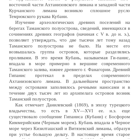
восточной части Ахтанизовского лимана и западной части
Курчанского лимана возникло сплошное русло
Темрюкского рукава Кубани.
Изучение археологических древних поселений на
берегах Таманского полуострова, сведений, имеющихся в
сочинениях древних географов (начиная с V в. до н. э.),
позволяет утверждать, что две тысячи лет тому назад
Таманского полуострова не было. На месте его
возвышалась группа островов, которые разделялись
проливами. В это время Кубань, называемая Ги-панис,
впадала в море примерно в вершине современного
Таманского залива, южнее древнего г. Фанагории. Древний
Гипанис протекал в пределах современного
Ахтанизовского лимана. В дальнейшем пространство
между островами заполнялось речными наносами и в
течение двух тысяч лет из архипелага островов возник
Таманский полуостров.
Как отмечает Данилевский (1869), в эпоху турецкого
владычества, то есть в XV—XVI ее. н.э. еще
существовало сообщение Гипаниса (Кубани) с Босфором
Киммерийским (Черным морем). Кубань впадала в Черное
море через Кизилташский и Витязевский лиманы, образуя
при устье большую дельту. В настоящее время старое