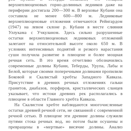
верхнеплиоценовых горно-долинных ледников даже на
периферии достигала 200—300 м. В верховье Кубани она
составила не менее 600—800 м. Ледниковые
верхнеплиоценовые отложения отмечаются Рейнгардом
(1947) на левом склоне р. Кубани в месте слияния
Уллукама с Учкуланом. Здесь сильно разрушенные
остатки верхнеплиоценовых ледниковых отложений
залегают на относительной высоте около 650 м. В
условиях интенсивных поднятий и резкого нарастания
суши получила развитие в плиоцене и более мощная
речная сеть. В это время отчетливо обозначились
современные долины Кубани, Теберды, Урупа, Лабы и
Белой, которые своими поперечными долинами пропилили
Боковой и Скалистый хребты Западного Кавказа.
Присутствие в древних речных отложениях гальки
гранитов, диабазов, порфиров, кристаллических сланцев
указывает, что истоки древних рек располагались в
плиоцене в области Главного хребта Кавказа.
На Скалистом хребте наблюдаются многочисленные
остатки древней речной сети, не связанной с современной
речной сетью. В плиоцене эти древние долины служили
путями стока речных вод, но потом были осушены и
превращены в «мертвые» висячие долины. Анализ