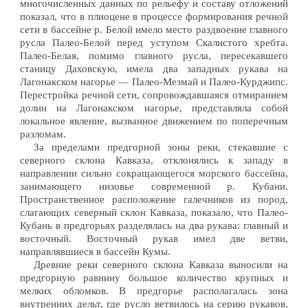
многочисленных данных по рельефу и составу отложений
показал, что в плиоцене в процессе формирования речной
сети в бассейне р. Белой имело место раздвоение главного
русла Палео-Белой перед уступом Скалистого хребта.
Палео-Белая, помимо главного русла, пересекавшего
станицу Даховскую, имела два западных рукава на
Лагонакском нагорье — Палео-Мезмай и Палео-Курджипс.
Перестройка речной сети, сопровождавшаяся отмиранием
долин на Лагонакском нагорье, представляла собой
локальное явление, вызванное движением по поперечным
разломам.
За пределами предгорной зоны реки, стекавшие с
северного склона Кавказа, отклонялись к западу в
направлении сильно сокращающегося морского бассейна,
занимающего низовье современной р. Кубани.
Пространственное расположение галечников из пород,
слагающих северный склон Кавказа, показало, что Палео-
Кубань в предгорьях разделялась на два рукава: главный и
восточный. Восточный рукав имел две ветви,
направлявшиеся в бассейн Кумы.
Древние реки северного склона Кавказа выносили на
предгорную равнину большое количество крупных и
мелких обломков. В предгорье располагалась зона
внутренних дельт, где русло ветвилось на серию рукавов,