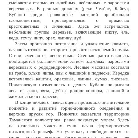
сменяются степью из лилейных, лебедовых, с зарослями
вересковых. В речных долинах (реки Челбас, Бейсуг,
Кубань) среди травянистых растений преобладали
сложноцветные, просвирниковые с примесью
крестоцветных и лилейных. Здесь же встречались
небольшие группы деревьев, включающие пихту, ель,
кедр, тсугу, липу, орех, лапину, дуб.
Затем произошло потепление и увлажнение климата,
началось отложение второго горизонта ископаемой почвы.
Степи сменяются лесостепью. Степная растительность
обогащается большим количеством злаковых, зарослями
вересковых с рододендроном. Лесные массивы состояли
из граба, ольхи, липы, ивы с лещиной в подлеске. Изредка
встречались каштан, ореховые, лапина, сумах, тисовые.
Приазовскую низменность и дельту Кубани покрывали
леса из липы, вяза, дуба с рододендроном, лещиной и
жимолостью в подлеске.
В конце нижнего плейстоцена произошло значительное
поднятие и развитие горно-долинного оледенения в
верхних ярусах гор. Поднятия захватили территорию
Таманского полуострова, ранее покрытую морем. Здесь
на отдельных участках суши начал формироваться
низкогорный рельеф. На участках, освободившихся от
моря, устанавливаются благоприятные условия для