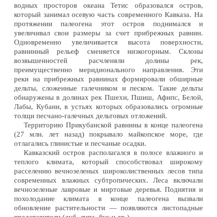
водных просторов океана Тетис образовался остров,
который занимал осевую часть современного Кавказа. На
протяжении палеогена этот остров поднимался и
увеличивал свои размеры за счет прибрежных равнин.
Одновременно увеличивается высота поверхности,
равнинный рельеф сменяется низкогорным. Склоны
возвышенностей расчленяли долины рек,
преимущественно меридионального направления. Эти
реки на прибрежных равнинах формировали обширные
дельты, сложенные галечником и песком. Такие дельты
обнаружены в долинах рек Пшехи, Пшиш, Афипс, Белой,
Лабы, Кубани, в устьях которых образовались огромные
толщи песчано-галечных дельтовых отложений.
Территорию Прикубанской равнины в конце палеогена
(27 млн. лет назад) покрывало майкопское море, где
отлагались глинистые и песчаные осадки.
Кавказский остров располагался в полосе влажного и
теплого климата, который способствовал широкому
расселению вечнозеленых широколиственных лесов типа
современных влажных субтропических. Леса включали
вечнозеленые лавровые и миртовые деревья. Поднятия и
похолодание климата в конце палеогена вызвали
обновление растительности — появляются листопадные