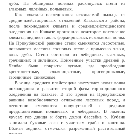
дуба. На обширных полянах раскинулись степи из
злаковых, лилейных, полыневых.
Как показали исследования ископаемой пыльцы из
средне-плейстоценовых отложений Кавказского района,
после похолодания климата и среднеплейстоценового
оледенения на Кавказе произошло некоторое потепление
климата, ледники таяли, формировалась ископаемая почва.
На Прикубанской равнине степи сменяются лесостепью,
появляются массивы сосновых лесов с примесью ольхи,
вяза, дуба. Степи состояли из лебедовых, злаковых,
гречишных и лилейных. Пойменные участки древней р.
Челбас были покрыты лугами, где преобладали
крестоцветные, сложноцветные, просвирниковые,
гвоздичные, синюховые.
В конце среднего плейстоцена наступают новая волна
похолодания и развитие второй фазы горно-долинного
оледенения на Кавказе. В это время на Прикубанской
равнине возобновляется отложение лессовых пород, а
лесостепи сменяются полупустыней с редкими
представителями полыневых и лебедовых. В нижних
ярусах гор днища и борта долин бассейна р. Кубани
занимали буковые леса с участием граба и каштана.
Вблизи ледника отмечался разреженный растительный