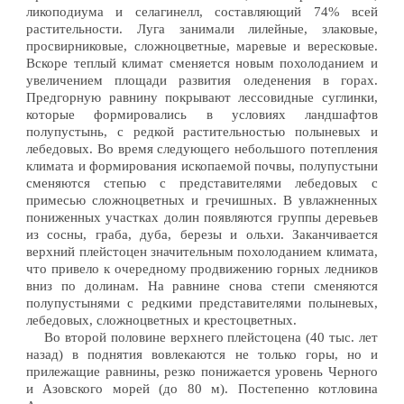
ликоподиума и селагинелл, составляющий 74% всей
растительности. Луга занимали лилейные, злаковые,
просвирниковые, сложноцветные, маревые и вересковые.
Вскоре теплый климат сменяется новым похолоданием и
увеличением площади развития оледенения в горах.
Предгорную равнину покрывают лессовидные суглинки,
которые формировались в условиях ландшафтов
полупустынь, с редкой растительностью полыневых и
лебедовых. Во время следующего небольшого потепления
климата и формирования ископаемой почвы, полупустыни
сменяются степью с представителями лебедовых с
примесью сложноцветных и гречишных. В увлажненных
пониженных участках долин появляются группы деревьев
из сосны, граба, дуба, березы и ольхи. Заканчивается
верхний плейстоцен значительным похолоданием климата,
что привело к очередному продвижению горных ледников
вниз по долинам. На равнине снова степи сменяются
полупустынями с редкими представителями полыневых,
лебедовых, сложноцветных и крестоцветных.
Во второй половине верхнего плейстоцена (40 тыс. лет
назад) в поднятия вовлекаются не только горы, но и
прилежащие равнины, резко понижается уровень Черного
и Азовского морей (до 80 м). Постепенно котловина