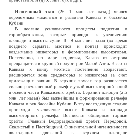
представители (дуб, липа, бук и др.).
Неогеновый этап
(26—1 млн лет назад) явился
переломным моментом в развитии Кавказа и бассейна
Кубани.
В неогене усиливаются процессы поднятия и
горообразования, которые приводят к увеличению
площади и высоты суши. 8—9 млн. лет назад (во время
позднего сармата, мэотиса и понта) происходит
воздымание низкогорья и формирование высокогорья.
Постепенно, по мере поднятия, Кавказ из острова
превращается в крупный полуостров Малой Азии. Высоты
Кавказа к концу мэотиса постепенно возрастают,
расширяется зона среднегорья и низкогорья за счет
прилежащих равнин. В верхних ярусах гор развивается
сильно расчлененный рельеф с узкой высокогорной зоной
в осевой части Кавказского хребта. Верхний плиоцен (2,5
млн. лет назад) был важнейшим в формировании рельефа
Кавказа и рек бассейна Кубани. В эту восходящую стадию
происходит увеличение высот Кавказа и площади
высокогорного рельефа. Возникают обширные горные
хребты: Главный Водораздельный хребет, Передовой,
Скалистый и Пастбищный. О значительной интенсивности
восходящих движений в верхнем плиоцене