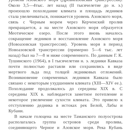
Около 3,5—4тыс. лет назад (II тысячелетие до н. э.)
произошло похолодание климата и площадь ледников
стала увеличиваться, понижается уровень Азовского моря,
связь с Черным морем через Керченский пролив
прекращается, а на месте Азовского моря образуется
Меотическое озеро. После этого вновь началось
сокращение ледников и восстановление Азовского моря
(Новоазовская трансгрессия). Уровень моря в период
Новоазовской трансгрессии (примерно 5—6 тыс. лет
назад) был на 7—8 м ниже современного. По данным Г. К.
Тушинского (1964), в I тысячелетии н. э. ледники Кавказа
почти полностью растаяли или сохранились в виде
мертвого льда под толщей ледниковых отложений.
Возникновение современных ледников Кавказа было
связано с некоторым ухудшением климата (XIII—XIV ее.).
Похолодание продолжалось до середины XIX в. С
середины XIX в. наблюдается заметное потепление и
некоторое увеличение сухости климата. Это привело к
отступлению дедника в истоках рек Белой, Лабы и
Кубани.
В начале голоцена на месте Таманского полуострова
располагалась группа островов среди пролива,
соединяющего Черное и Азовское моря. Река Кубань