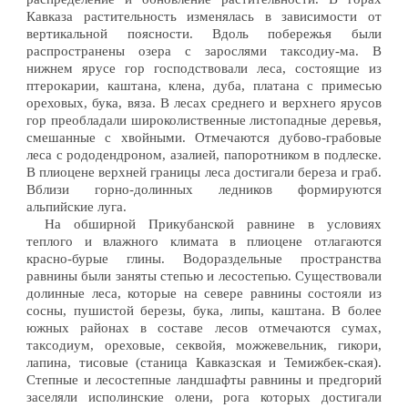
Кавказа растительность изменялась в зависимости от
вертикальной поясности. Вдоль побережья были
распространены озера с зарослями таксодиу-ма. В
нижнем ярусе гор господствовали леса, состоящие из
птерокарии, каштана, клена, дуба, платана с примесью
ореховых, бука, вяза. В лесах среднего и верхнего ярусов
гор преобладали широколиственные листопадные деревья,
смешанные с хвойными. Отмечаются дубово-грабовые
леса с рододендроном, азалией, папоротником в подлеске.
В плиоцене верхней границы леса достигали береза и граб.
Вблизи горно-долинных ледников формируются
альпийские луга.
На обширной Прикубанской равнине в условиях
теплого и влажного климата в плиоцене отлагаются
красно-бурые глины. Водораздельные пространства
равнины были заняты степью и лесостепью. Существовали
долинные леса, которые на севере равнины состояли из
сосны, пушистой березы, бука, липы, каштана. В более
южных районах в составе лесов отмечаются сумах,
таксодиум, ореховые, секвойя, можжевельник, гикори,
лапина, тисовые (станица Кавказская и Темижбек-ская).
Степные и лесостепные ландшафты равнины и предгорий
заселяли исполинские олени, рога которых достигали