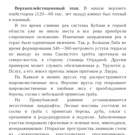
Верхнеплейстоценовый этап.
В начале верхнего
плейстоцена (120—60 тыс. лет назад) климат был теплый
и влажный.
В это время слияние рек системы Кубани в горной
области уже не имело места и все реки приобрели
современное положение. Изменение направления рек в
горах было единичным явлением. Так, р. Большая Лаба во
время формирования 340—360-метрового уступа террасы
по выходу из зоны Скалистого хребта протекала на
северо-восток, в сторону станицы Отрадной. Другим
примером может служить обезглавленная р. Уруштен р.
Пслух, а его левого притока левым притоком р. Лауры.
На Кавказе в низких ярусах гор распространяются
широколиственные леса. Верхние ярусы гор покрывают
широколиственные и хвойные леса с преобладанием
березы, сосны с небольшой примесью граба.
На Прикубанской равнине устанавливаются
лесостепные ландшафты. Лесные массивы состояли из
сосны и граба с примесью березы, дуба, ольхи с
орешником и рододендроном в подлеске. Заболоченные
участки покрывали сфагновые и зеленые мхи, ликоподиум,
кочерыжниковые. Открытые пространства занимали степи
из сложноцветных, крестоцветных, просвирниковых,