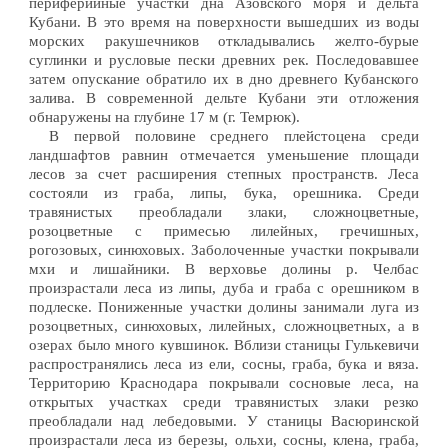
периферийные участки дна Азовского моря и дельта
Кубани. В это время на поверхности вышедших из воды
морских ракушечников откладывались желто-бурые
суглинки и русловые пески древних рек. Последовавшее
затем опускание обратило их в дно древнего Кубанского
залива. В современной дельте Кубани эти отложения
обнаружены на глубине 17 м (г. Темрюк).
В первой половине среднего плейстоцена среди
ландшафтов равнин отмечается уменьшение площади
лесов за счет расширения степных пространств. Леса
состояли из граба, липы, бука, орешника. Среди
травянистых преобладали злаки, сложноцветные,
розоцветные с примесью лилейных, гречишных,
рогозовых, синюховых. Заболоченные участки покрывали
мхи и лишайники. В верховье долины р. Челбас
произрастали леса из липы, дуба и граба с орешником в
подлеске. Пониженные участки долины занимали луга из
розоцветных, синюховых, лилейных, сложноцветных, а в
озерах было много кувшинок. Вблизи станицы Гулькевичи
распространялись леса из ели, сосны, граба, бука и вяза.
Территорию Краснодара покрывали сосновые леса, на
открытых участках среди травянистых злаки резко
преобладали над лебедовыми. У станицы Васюринской
произрастали леса из березы, ольхи, сосны, клена, граба,