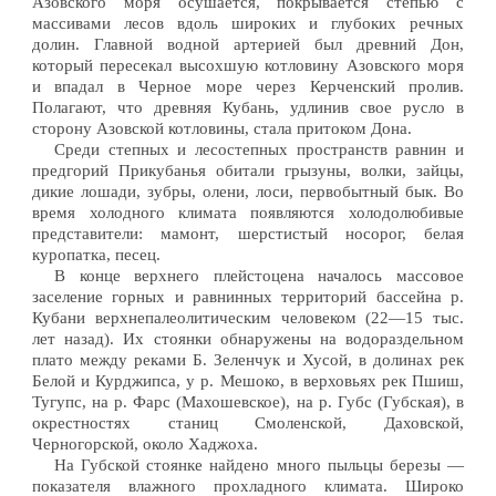
Азовского моря осушается, покрывается степью с
массивами лесов вдоль широких и глубоких речных
долин. Главной водной артерией был древний Дон,
который пересекал высохшую котловину Азовского моря
и впадал в Черное море через Керченский пролив.
Полагают, что древняя Кубань, удлинив свое русло в
сторону Азовской котловины, стала притоком Дона.
Среди степных и лесостепных пространств равнин и
предгорий Прикубанья обитали грызуны, волки, зайцы,
дикие лошади, зубры, олени, лоси, первобытный бык. Во
время холодного климата появляются холодолюбивые
представители: мамонт, шерстистый носорог, белая
куропатка, песец.
В конце верхнего плейстоцена началось массовое
заселение горных и равнинных территорий бассейна р.
Кубани верхнепалеолитическим человеком (22—15 тыс.
лет назад). Их стоянки обнаружены на водораздельном
плато между реками Б. Зеленчук и Хусой, в долинах рек
Белой и Курджипса, у р. Мешоко, в верховьях рек Пшиш,
Тугупс, на р. Фарс (Махошевское), на р. Губс (Губская), в
окрестностях станиц Смоленской, Даховской,
Черногорской, около Хаджоха.
На Губской стоянке найдено много пыльцы березы —
показателя влажного прохладного климата. Широко