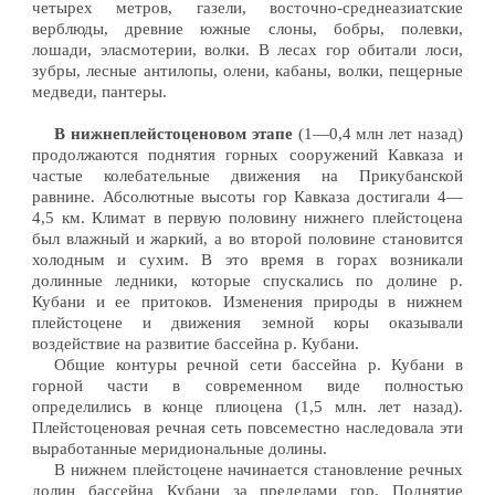
четырех метров, газели, восточно-среднеазиатские
верблюды, древние южные слоны, бобры, полевки,
лошади, эласмотерии, волки. В лесах гор обитали лоси,
зубры, лесные антилопы, олени, кабаны, волки, пещерные
медведи, пантеры.
В нижнеплейстоценовом этапе
(1—0,4 млн лет назад)
продолжаются поднятия горных сооружений Кавказа и
частые колебательные движения на Прикубанской
равнине. Абсолютные высоты гор Кавказа достигали 4—
4,5 км. Климат в первую половину нижнего плейстоцена
был влажный и жаркий, а во второй половине становится
холодным и сухим. В это время в горах возникали
долинные ледники, которые спускались по долине р.
Кубани и ее притоков. Изменения природы в нижнем
плейстоцене и движения земной коры оказывали
воздействие на развитие бассейна р. Кубани.
Общие контуры речной сети бассейна р. Кубани в
горной части в современном виде полностью
определились в конце плиоцена (1,5 млн. лет назад).
Плейстоценовая речная сеть повсеместно наследовала эти
выработанные меридиональные долины.
В нижнем плейстоцене начинается становление речных
долин бассейна Кубани за пределами гор. Поднятие