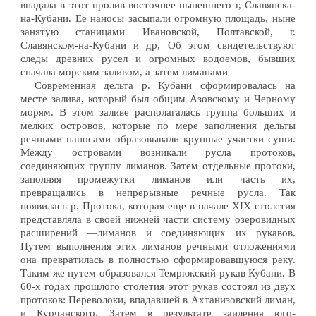
впадала в этот пролив восточнее нынешнего г, Славянска-
на-Кубани. Ее наносы засыпали огромную площадь, ныне
занятую станицами Ивановской, Полтавской, г.
Славянском-на-Кубани и др, Об этом свидетельствуют
следы древних русел и огромных водоемов, бывших
сначала морским заливом, а затем лиманами
Современная дельта р. Кубани сформировалась на
месте залива, который был общим Азовскому и Черному
морям. В этом заливе располагалась группа больших и
мелких островов, которые по мере заполнения дельты
речными наносами образовывали крупные участки суши.
Между островами возникали русла протоков,
соединяющих группу лиманов. Затем отдельные протоки,
заполняя промежутки лиманов или часть их,
превращались в непрерывные речные русла. Так
появилась р. Протока, которая еще в начале XIX столетия
представляла в своей нижней части систему озеровидных
расширений —лиманов и соединяющих их рукавов.
Путем выполнения этих лиманов речными отложениями
она превратилась в полностью сформировавшуюся реку.
Таким же путем образовался Темрюкский рукав Кубани. В
60-х годах прошлого столетия этот рукав состоял из двух
протоков: Переволоки, впадавшей в Ахтанизовский лиман,
и Курчанского. Затем в результате заиления юго-