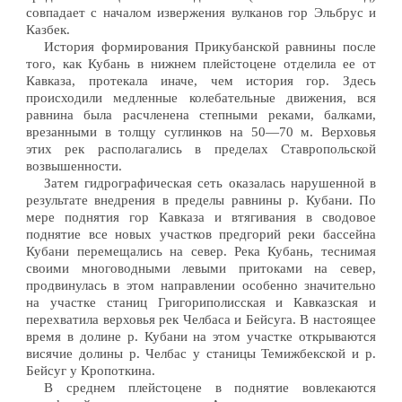
совпадает с началом извержения вулканов гор Эльбрус и
Казбек.
История формирования Прикубанской равнины после
того, как Кубань в нижнем плейстоцене отделила ее от
Кавказа, протекала иначе, чем история гор. Здесь
происходили медленные колебательные движения, вся
равнина была расчленена степными реками, балками,
врезанными в толщу суглинков на 50—70 м. Верховья
этих рек располагались в пределах Ставропольской
возвышенности.
Затем гидрографическая сеть оказалась нарушенной в
результате внедрения в пределы равнины р. Кубани. По
мере поднятия гор Кавказа и втягивания в сводовое
поднятие все новых участков предгорий реки бассейна
Кубани перемещались на север. Река Кубань, теснимая
своими многоводными левыми притоками на север,
продвинулась в этом направлении особенно значительно
на участке станиц Григориполисская и Кавказская и
перехватила верховья рек Челбаса и Бейсуга. В настоящее
время в долине р. Кубани на этом участке открываются
висячие долины р. Челбас у станицы Темижбекской и р.
Бейсуг у Кропоткина.
В среднем плейстоцене в поднятие вовлекаются