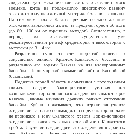
свидетельствует механический состав отложений этого
времени, когда на прилежащую предгорную равнину
отложился валунно-галечный материал большой толщины.
На северном склоне Кавказа речные песчано-галечные
отложения выносились далеко за пределы горной области
(до 80—100 км от коренных выходов). Следовательно, в
период их отложения существовал уже
резкопересеченный рельеф среднегорий и высокогорий с
высотами до 3—4 км.
Разрастание суши за счет поднятий привело к
сокращению единого Крымско-Кавказского бассейна и
разделению его горами Кавказа на два изолированных
бассейна: Черноморский (киммерийский) и Каспийский
(бакинский).
Поднятие горной области в сочетании с похолоданием
климата создает благоприятные условия для
возникновения горно-долинного оледенения в высокогорье
Кавказа. Данные изучения древних речных отложений
бассейна Кубани показывают, что верхнеплиоценовое
оледенение не только не выходило за пределы гор, но даже
не проникало в зону Скалистого хребта. Горно-долинное
оледенение развивалось только в осевой части Кавказского
хребта. Изучение следов древнего оледенения в долинах
рек Кубани и Теберды показало, что толщина