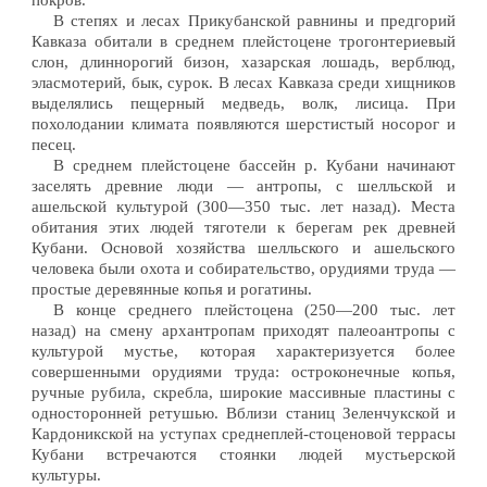
покров.
В степях и лесах Прикубанской равнины и предгорий
Кавказа обитали в среднем плейстоцене трогонтериевый
слон, длиннорогий бизон, хазарская лошадь, верблюд,
эласмотерий, бык, сурок. В лесах Кавказа среди хищников
выделялись пещерный медведь, волк, лисица. При
похолодании климата появляются шерстистый носорог и
песец.
В среднем плейстоцене бассейн р. Кубани начинают
заселять древние люди — антропы, с шелльской и
ашельской культурой (300—350 тыс. лет назад). Места
обитания этих людей тяготели к берегам рек древней
Кубани. Основой хозяйства шелльского и ашельского
человека были охота и собирательство, орудиями труда —
простые деревянные копья и рогатины.
В конце среднего плейстоцена (250—200 тыс. лет
назад) на смену архантропам приходят палеоантропы с
культурой мустье, которая характеризуется более
совершенными орудиями труда: остроконечные копья,
ручные рубила, скребла, широкие массивные пластины с
односторонней ретушью. Вблизи станиц Зеленчукской и
Кардоникской на уступах среднеплей-стоценовой террасы
Кубани встречаются стоянки людей мустьерской
культуры.