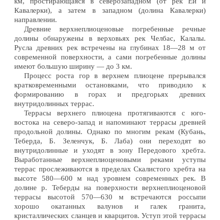
км, простирающаяся в северозападном (от рек Ей и
Кавалерки), а затем в западном (долина Кавалерки)
направлении.
Древние верхнеплиоценовые погребенные речные
долины обнаружены в верховьях рек Челбас, Калалы.
Русла древних рек встречены на глубинах 18—28 м от
современной поверхности, а сами погребенные долины
имеют большую ширину — до 3 км.
Процесс роста гор в верхнем плиоцене прерывался
кратковременными остановками, что приводило к
формированию в горах и предгорьях древних
внутридолинных террас.
Террасы верхнего плиоцена протягиваются с юго-
востока на северо-запад и напоминают террасы древней
продольной долины. Однако по многим рекам (Кубань,
Теберда, Б. Зеленчук, Б. Лаба) они переходят во
внутридолинные и уходят в зону Передового хребта.
Выработанные верхнеплиоценовыми реками уступы
террас прослеживаются в пределах Скалистого хребта на
высоте 580—600 м над уровнем современных рек. В
долине р. Теберды на поверхности верхнеплиоценовой
террасы высотой 570—630 м встречаются россыпи
хорошо окатанных валунов и галек гранита,
кристаллических сланцев и кварцитов. Уступ этой террасы