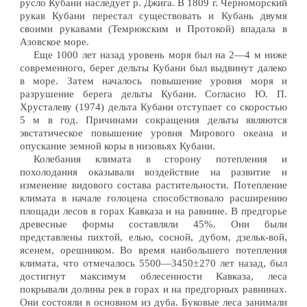
русло Кубани наследует р. Джига. В 1809 г. Черноморский
рукав Кубани перестал существовать и Кубань двумя
своими рукавами (Темрюкским и Протокой) впадала в
Азовское море.
Еще 1000 лет назад уровень моря был на 2—4 м ниже
современного, берег дельты Кубани был выдвинут далеко
в море. Затем началось повышение уровня моря и
разрушение берега дельты Кубани. Согласно Ю. П.
Хрусталеву (1974) дельта Кубани отступает со скоростью
5 м в год. Причинами сокращения дельты являются
эвстатическое повышение уровня Мирового океана и
опускание земной коры в низовьях Кубани.
Колебания климата в сторону потепления и
похолодания оказывали воздействие на развитие и
изменение видового состава растительности. Потепление
климата в начале голоцена способствовало расширению
площади лесов в горах Кавказа и на равнине. В предгорье
древесные формы составляли 45%. Они были
представлены пихтой, елью, сосной, дубом, дзельк-вой,
ясенем, орешником. Во время наибольшего потепления
климата, что отмечалось 5500—3450±270 лет назад, был
достигнут максимум облесенности Кавказа, леса
покрывали долины рек в горах и на предгорных равнинах.
Они состояли в основном из дуба. Буковые леса занимали