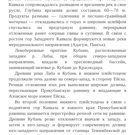
Кавказа сопровождалось размывом и врезанием рек в свое
русло. Глубина врезания долин составила 60—70 м.
Продукты размыва — галечники и песчано-гравийный
материал — откладывались е горах и широким шлейфом
спускались на предгорную равнину, перекрывая
отложенные ранее озерные глины и суглинки. В связи с
ростом гор Западного Кавказа формируются новые реки
меридионального направления (Адагум, Пшеха).
Левобережные притоки Кубани, расположенные
западнее р. Лабы, при общем северо-западном
направлении, впадали в пресноводный бассейн,
занимающий низовье р. Кубани до Краснодара.
Древние реки Лаба и Кубань в нижнем плейстоцене
продолжали течь далеко на северо-запад, в сторону Ейска.
Речные отложения этих рек выполняли широкие долины,
пересекающие Прикубанскую равнину и впадающие в
Азовское море южнее Ейска.
Во второй половине нижнего плейстоцена в связи с
поднятием гор Кавказа и южного края Прикубанской
равнины начинается перестройка речной сети на равнине.
Древняя Кубань резко отклоняется вначале к западу, а
затем к юго-западу и формирует современную долину
юго-западного направления от станицы Темижбекской до