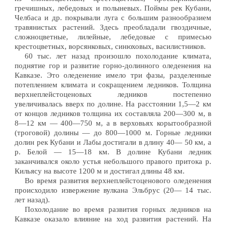
гречишных, лебедовых и полыневых. Поймы рек Кубани,
Челбаса и др. покрывали луга с большим разнообразием
травянистых растений. Здесь преобладали гвоздичные,
сложноцветные, лилейные, лебедовые с примесью
крестоцветных, ворсянковых, синюховых, василистников.
60 тыс. лет назад произошло похолодание климата,
поднятие гор и развитие горно-долинного оледенения на
Кавказе. Это оледенение имело три фазы, разделенные
потеплением климата и сокращением ледников. Толщина
верхнеплейстоценовых ледников постепенно
увеличивалась вверх по долине. На расстоянии 1,5—2 км
от концов ледников толщина их составляла 200—300 м, в
8—12 км — 400—750 м, а в верховьях корытообразной
(троговой) долины — до 800—1000 м. Горные ледники
долин рек Кубани и Лабы достигали в длину 40— 50 км, а
р. Белой — 15—18 км. В долине Кубани ледник
заканчивался около устья небольшого правого притока р.
Кильясу на высоте 1200 м и достигал длины 48 км.
Во время развития верхнеплейстоценового оледенения
происходило извержение вулкана Эльбрус (20— 14 тыс.
лет назад).
Похолодание во время развития горных ледников на
Кавказе оказало влияние на ход развития растений. На