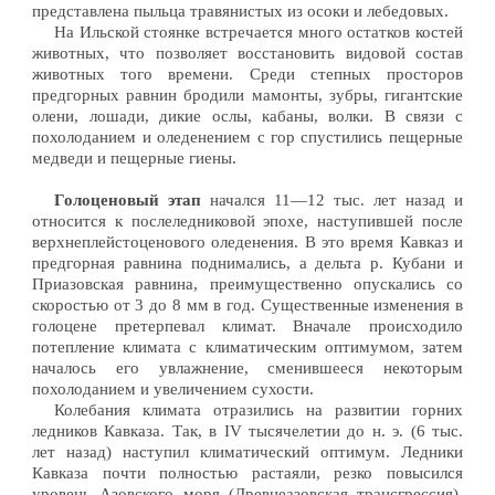
представлена пыльца травянистых из осоки и лебедовых.
На Ильской стоянке встречается много остатков костей
животных, что позволяет восстановить видовой состав
животных того времени. Среди степных просторов
предгорных равнин бродили мамонты, зубры, гигантские
олени, лошади, дикие ослы, кабаны, волки. В связи с
похолоданием и оледенением с гор спустились пещерные
медведи и пещерные гиены.
Голоценовый этап
начался 11—12 тыс. лет назад и
относится к послеледниковой эпохе, наступившей после
верхнеплейстоценового оледенения. В это время Кавказ и
предгорная равнина поднимались, а дельта р. Кубани и
Приазовская равнина, преимущественно опускались со
скоростью от 3 до 8 мм в год. Существенные изменения в
голоцене претерпевал климат. Вначале происходило
потепление климата с климатическим оптимумом, затем
началось его увлажнение, сменившееся некоторым
похолоданием и увеличением сухости.
Колебания климата отразились на развитии горних
ледников Кавказа. Так, в IV тысячелетии до н. э. (6 тыс.
лет назад) наступил климатический оптимум. Ледники
Кавказа почти полностью растаяли, резко повысился
уровень Азовского моря (Древнеазовская трансгрессия).