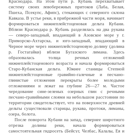
Краснодара. На этом пути р. Кубань перехватывает
систему своих левобережных притоков (Лаба, Белая,
Пшеха, Псекупс, Афипс), стекающих с северного склона
Кавказа. В устье реки, в прибрежной части моря, начинает
формироваться нижнеплейстоценовая дельта Кубани.
Вблизи Краснодара р. Кубань разделялась на два рукава
— северо-западный, впадающий в Азовское море у г.
Приморско-Ахтарска, и юго-западный, впадающий в
Черное море через нижнеплейстоценовую долину (долина
р. Гостагайки) вблизи Бугазского лимана. Здесь
образовалась толща речных отложений
нижнеплейстоценового возраста и начала формироваться
Старо-Кубанская дельта. Южнее станицы Степной
нижнеплейстоценовые гравийно-галечные и песчано-
глинистые отложения перекрыты более молодыми
отложениями и лежат на глубине 26—27 м. Частое
чередование сине-зеленых озерных глин с речными
песчано-гравийными слоями на небольшом расстоянии по
территории свидетельствует, что на поверхности древней
дельты существовали старицы, рукава, протоки, лиманы,
озера, болота.
После поворота Кубани на запад, севернее широтного
отрезка долины реки, начала формироваться
самостоятельная гидросеть (Бейсуг, Челбас, Калалы, Ея и