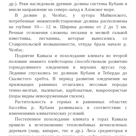
др.). Реки наследовали древние долины системы Кубани и
имели направление на северо-запад в Азовское море.
В долине р. Челбас, у хутора Майкопского,
погребенные нижнеплейстоценовые долины расположены
на глубине 10— 12 м. Ширина долины от 2 до 5 км.
Речные отложения сложены песками и мелкой галькой
известняка, песчаника, которые выносились со
Ставропольской возвышенности, откуда брала начало р.
Челбас.
Поднятие Кавказа и похолодание климата во второй
половине нижнего плейстоцена способствовали развитию
горнодолинного оледенения в верхних ярусах гор.
Ледники спускались по долинам Кубани и Теберды до
Скалистого хребта. В период развития оледенения на
прилежащих равнинах отлагались лессовые породы
темно-желтые, пылеватые, карбонатные, макропористые
(поры видны невооруженным глазом).
Растительность в горных и равнинных областях
бассейна р. Кубани развивалась в соответствии с
изменениями климатических условий.
Постепенное похолодание климата в горах Кавказа
привело к исчезновению теплолюбивых вечнозеленых
деревьев (лавр, кипарис, тис и др.). Леса среднегорья и