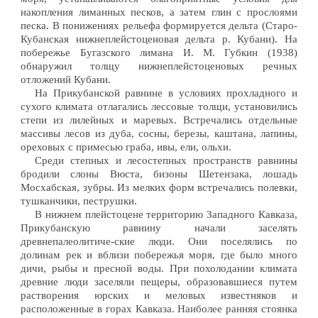
накопления лиманных песков, а затем глин с прослоями
песка. В понижениях рельефа формируется дельта (Старо-
Кубанская нижнеплейстоценовая дельта р. Кубани). На
побережье Бугазского лимана И. М. Губкин (1938)
обнаружил толщу нижнеплейстоценовых речных
отложений Кубани.
На Прикубанской равнине в условиях прохладного и
сухого климата отлагались лессовые толщи, установились
степи из лилейных и маревых. Встречались отдельные
массивы лесов из дуба, сосны, березы, каштана, лапины,
ореховых с примесью граба, ивы, ели, ольхи.
Среди степных и лесостепных пространств равнины
бродили слоны Вюста, бизоны Шетензака, лошадь
Мосхабская, зубры. Из мелких форм встречались полевки,
тушканчики, пеструшки.
В нижнем плейстоцене территорию Западного Кавказа,
Прикубанскую равнину начали заселять
древнепалеолитиче-ские люди. Они поселялись по
долинам рек и вблизи побережья моря, где было много
дичи, рыбы и пресной воды. При похолодании климата
древние люди заселяли пещеры, образовавшиеся путем
растворения юрских и меловых известняков и
расположенные в горах Кавказа. Наиболее ранняя стоянка