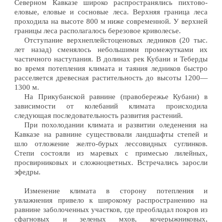
Северном Кавказе широко распространялись пихтово-
еловые, еловые и сосновые леса. Верхняя граница леса
проходила на высоте 800 м ниже современной. У верхней
границы леса располагалось березовое криволесье.
Отступание верхнеплейстоценовых ледников (20 тыс.
лет назад) сменялось небольшими промежутками их
частичного наступания. В долинах рек Кубани и Теберды
во время потепления климата и таяния ледников быстро
расселяется древесная растительность до высоты 1200—
1300 м.
На Прикубанской равнине (правобережье Кубани) в
зависимости от колебаний климата происходила
следующая последовательность развития растений.
При похолодании климата и развитии оледенения на
Кавказе на равнине существовали ландшафты степей и
шло отложение желто-бурых лессовидных суглинков.
Степи состояли из маревых с примесью лилейных,
просвирниковых и сложноцветных. Встречались заросли
эфедры.
Изменение климата в сторону потепления и
увлажнения привело к широкому распространению на
равнине заболоченных участков, где преобладал покров из
сфагновых и зеленых мхов, кочерыжниковых,