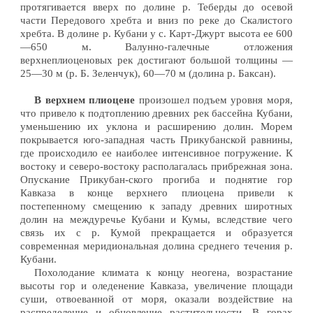
протягивается вверх по долине р. Теберды до осевой
части Передового хребта и вниз по реке до Скалистого
хребта. В долине р. Кубани у с. Карт-Джурт высота ее 600
—650 м. Валунно-галечные отложения
верхнеплиоценовых рек достигают большой толщины —
25—30 м (р. Б. Зеленчук), 60—70 м (долина р. Баксан).
В верхнем плиоцене
произошел подъем уровня моря,
что привело к подтоплению древних рек бассейна Кубани,
уменьшению их уклона и расширению долин. Морем
покрывается юго-западная часть Прикубанской равнины,
где происходило ее наиболее интенсивное погружение. К
востоку и северо-востоку располагалась прибрежная зона.
Опускание Прикубан-ского прогиба и поднятие гор
Кавказа в конце верхнего плиоцена привели к
постепенному смещению к западу древних широтных
долин на междуречье Кубани и Кумы, вследствие чего
связь их с р. Кумой прекращается и образуется
современная меридиональная долина среднего течения р.
Кубани.
Похолодание климата к концу неогена, возрастание
высоты гор и оледенение Кавказа, увеличение площади
суши, отвоеванной от моря, оказали воздействие на
распределение и обновление растительности. В горах