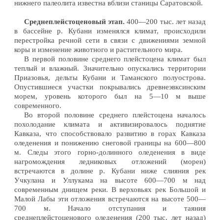
нижнего палеолита известна вблизи станицы Саратовской.
Среднеплейстоценовый этап.
400—200 тыс. лет назад
в бассейне р. Кубани изменялся климат, происходили
перестройка речной сети в связи с движениями земной
коры и изменение животного и растительного мира.
В первой половине среднего плейстоцена климат был
теплый и влажный. Значительно опускались территории
Приазовья, дельты Кубани и Таманского полуострова.
Опустившиеся участки покрывались древнеэвксинским
морем, уровень которого был на 5—10 м выше
современного.
Во второй половине среднего плейстоцена началось
похолодание климата и активизировалось поднятие
Кавказа, что способствовало развитию в горах Кавказа
оледенения и понижению снеговой границы на 600—800
м. Следы этого горно-долинного оледенения в виде
нагромождения ледниковых отложений (морен)
встречаются в долине р. Кубани ниже слияния рек
Учкулана и Уллукама на высоте 600—700 м над
современным днищем реки. В верховьях рек Большой и
Малой Лабы эти отложения встречаются на высоте 500—
700 м. Начало отступания и таяния
среднеплейстоценового оледенения (200 тыс. лет назад)