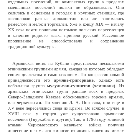
отдельных поселений, ни компактных групп в пределах
смешанных поселений поляки не образовывали. Они
селились в основном в городах и крупных станицах, где
«исполняли разные должности» или же занимались
ремеслом и мелкой торговлей. Уже к концу XIX — началу
XX века почти половина потомков польских переселенцев
в качестве родного языка приняли русский. Рассеянное
проживание не способствовало и сохранению
традиционной культуры.
Армянская ветвь на Кубани представлена несколькими
этническими группами армян, каждая из которых обладает
своим диалектом и самоназванием. По конфессиональной
принадлежности это
армяне-григориане
, однако есть
небольшая группа
мусульман-суннитов (хемшилы)
. Из
армянских этнических групп раньше всех в пределах
Северо-Западного Кавказа обосновались горские армяне,
или
черкесо-гаи
. По мнению Л. А. Погосяна, они еще в
XV веке переселились сюда из Крыма. Во всяком случае, в
XVIII веке у горцев уже существовали армянские
поселения (Гяурхабль и другие). Так, в 1796 году кошевой
атаман Черноморского казачьего войска получил
донесение о том, что «многие из армян, живущих между