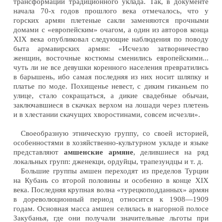
трансформации традиционного уклада. Так, в документе
начала 70-х годов прошлого века отмечалось, что у
горских армян плетеные сакли заменяются прочными
домами с «европейским» очагом, а один из авторов конца
XIX века опубликовал следующие наблюдения по поводу
быта армавирских армян: «Исчезло затворничество
женщин, восточные костюмы сменились европейскими...
чуть ли не все девушки коренного населения превратились
в барышень, ибо самая последняя из них носит шляпку и
платье по моде. Похищенье невест, с диким гиканьем по
улице, стало сокращаться, а дикие свадебные обычаи,
заключавшиеся в скачках верхом на лошади через плетень
и в хлестании скачущих хворостинами, совсем исчезли».
Своеобразную этническую группу, со своей историей,
особенностями в хозяйственно-культурном укладе и языке
представляют
амшенские армяне
, делившиеся на ряд
локальных групп: дженекци, ордуйцы, трапезундцы и т. д.
Большие группы амшен переходят из пределов Турции
на Кубань со второй половины и особенно в конце XIX
века. Последняя крупная волна «турецкоподданных» армян
в дореволюционный период относится к 1908—1909
годам. Основная масса амшен селилась в нагорной полосе
Закубанья, где они получали значительные льготы при