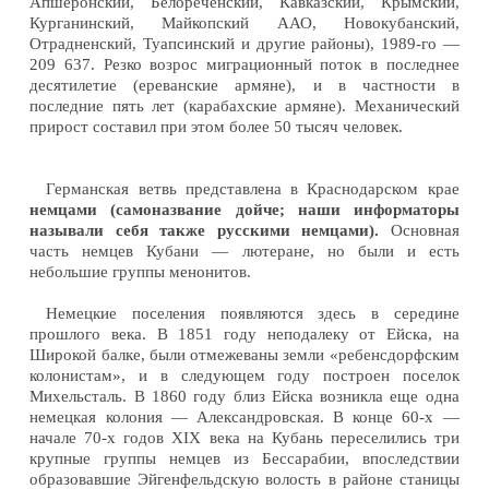
Апшеронский, Белореченский, Кавказский, Крымский,
Курганинский, Майкопский ААО, Новокубанский,
Отрадненский, Туапсинский и другие районы), 1989-го —
209 637. Резко возрос миграционный поток в последнее
десятилетие (ереванские армяне), и в частности в
последние пять лет (карабахские армяне). Механический
прирост составил при этом более 50 тысяч человек.
Германская ветвь представлена в Краснодарском крае
немцами (самоназвание дойче; наши информаторы
называли себя также русскими немцами).
Основная
часть немцев Кубани — лютеране, но были и есть
небольшие группы менонитов.
Немецкие поселения появляются здесь в середине
прошлого века. В 1851 году неподалеку от Ейска, на
Широкой балке, были отмежеваны земли «ребенсдорфским
колонистам», и в следующем году построен поселок
Михельсталь. В 1860 году близ Ейска возникла еще одна
немецкая колония — Александровская. В конце 60-х —
начале 70-х годов XIX века на Кубань переселились три
крупные группы немцев из Бессарабии, впоследствии
образовавшие Эйгенфельдскую волость в районе станицы