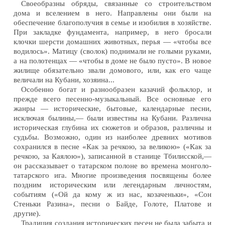
Своеобразны обряды, связанные со строительством
дома и вселением в него. Направлены они были на
обеспечение благополучия в семье и изобилия в хозяйстве.
При закладке фундамента, например, в него бросали
клочки шерсти домашних животных, перья — «чтобы все
водилось». Матицу (сволок) поднимали не голыми руками,
а на полотенцах — «чтобы в доме не было пусто». В новое
жилище обязательно звали домового, или, как его чаще
величали на Кубани, хозяина...
Особенно богат и разнообразен казачий фольклор, и
прежде всего песенно-музыкальный. Все основные его
жанры — исторические, бытовые, календарные песни,
исключая былины,— были известны на Кубани. Различна
историческая глубина их сюжетов и образов, различны и
судьбы. Возможно, один из наиболее древних мотивов
сохранился в песне «Как за речкою, за великою» («Как за
речкою, за Каялою»), записанной в станице Тбилисской,—
он рассказывает о татарском полоне во времена монголо-
татарского ига. Многие произведения посвящены более
поздним историческим или легендарным личностям,
событиям («Ой да кому ж из нас, козаченьки», «Сон
Стеньки Разина», песни о Байде, Голоте, Платове и
другие).
Традиция создания исторических песен не была забыта и