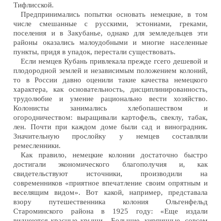
Тифлисской.
Предпринимались попытки основать немецкие, в том
числе смешанные с русскими, эстониами, греками,
поселения и в Закубанье, однако для земледельцев эти
районы оказались малоудобными и многие населенные
пункты, придя в упадок, перестали существовать.
Если немцев Кубань привлекала прежде гсего дешевой и
плодородной землей и независимым положением колоний,
то в России давно оценили такие качества немецкого
характера, как основательность, дисциплинированность,
трудолюбие и умение рационально вести хозяйство.
Колонисты занимались хлебопашеством и
огородничеством: выращивали картофель, свеклу, табак,
лен. Почти при каждом доме были сад и виноградник.
Значительную прослойку у немцев составляли
ремесленники.
Как правило, немецкие колонии достаточно быстро
достигали экономического благополучия и, как
свидетельствуют источники, производили на
современников «приятное впечатление своим опрятным и
веселящим видом». Вот какой, например, представала
взору путешественника колония Ольгенфельд
Староминского района в 1925 году: «Еще издали
виднеются красные крыши... Большие, кирпичные, совсем