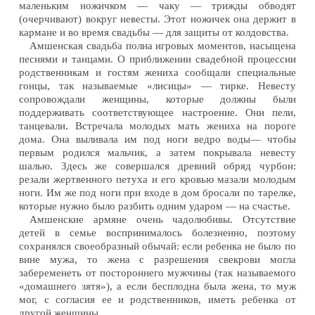
маленьким ножичком — чаку — трижды обводят
(очерчивают) вокруг невесты. Этот ножичек она держит в
кармане и во время свадьбы — для защиты от колдовства.
Амшенская свадьба полна игровых моментов, насыщена
песнями и танцами. О приближении свадебной процессии
родственникам и гостям жениха сообщали специальные
гонцы, так называемые «лисицы» — тирке. Невесту
сопровождали женщины, которые должны были
поддерживать соответствующее настроение. Они пели,
танцевали. Встречала молодых мать жениха на пороге
дома. Она выливала им под ноги ведро воды— чтобы
первым родился мальчик, а затем покрывала невесту
шалью. Здесь же совершался древний обряд чурбон:
резали жертвенного петуха и его кровью мазали молодым
ноги. Им же под ноги при входе в дом бросали по тарелке,
которые нужно было разбить одним ударом — на счастье.
Амшенские армяне очень чадолюбивы. Отсутствие
детей в семье воспринималось болезненно, поэтому
сохранялся своеобразный обычай: если ребенка не было по
вине мужа, то жена с разрешения свекрови могла
забеременеть от постороннего мужчины (так называемого
«домашнего зятя»), а если бесплодна была жена, то муж
мог, с согласия ее и родственников, иметь ребенка от
другой женщины.