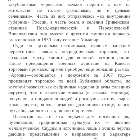
закубанскими черкесами, желают перейти к нам на
жительство не только фамилиями, но и целыми
селениями». Часть из них отправлялась «во внутренние
губернии» России, а часть осела в селении Гривенском,
станицах Новоджерелиевской и Переясловской.
Впоследствии они вместе с другими группами черкесо-
гаев основали в 1839 году селение Армавир.
Судя по архивным источникам, главным занятием
черкесо-гаев являлась посредническая торговля, что
создавало массу хлопот для военной администрации.
После прекращения военных действий на Кавказе
торговый промысел армян приобрел еще больший размах.
«Армяне—сообщается в документе за 1867 год,—
производят торговлю по всей Кубанской области, по
которой развозят как фабричные изделия (в аулы соседних
округов), так и азиатские товары (в казачьи станицы),
покупают и продают лошадей и рогатую скотину, сырые
кожи, шерсть, волос, резаную домашнюю птицу, перья,
пух, яйца, молоко, сыр, пшено и прочее».
Несмотря на то что черкесо-гаям посвящен ряд
публикаций, традиционная культура их — явление
малоизученное. Скудны и источники, лишь в общих чертах
дающие представление о направлении и характере