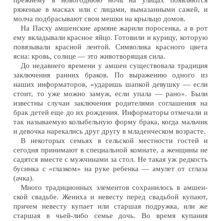
прежнему в новогоднюю ночь на улицах появляются
ряженые в масках или с лицами, вымазанными сажей, и
молча подбрасывают свои мешки на крыльцо домов.
На Пасху амшенские армяне жарили поросенка, а в рот
ему вкладывали красное яйцо. Готовили и курицу, которую
повязывали красной лентой. Символика красного цвета
ясна: кровь, солнце — это животворящая сила.
До недавнего времени у амшен существовала традиция
заключения ранних браков. По выражению одного из
наших информаторов, «ударишь шапкой девушку — если
стоит, то уже можно замуж, если упала — рано». Были
известны случаи заключения родителями соглашения на
брак детей еще до их рождения. Информаторы отмечали и
так называемую колыбельную форму брака, когда мальчик
и девочка нарекались друг другу в младенческом возрасте.
В некоторых семьях в сельской местности гостей и
сегодня принимают в специальной комнате, а женщины не
садятся вместе с мужчинами за стол. Не такая уж редкость
бусинка с «глазком» на руке ребенка — амулет от сглаза
(ачка).
Много традиционных элементов сохранилось в амшен-
ской свадьбе. Жениха и невесту перед свадьбой купают,
причем невесту купает или старшая подружка, или же
старшая в чьей-либо семье дочь. Во время купания