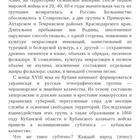
Азию, на территорию Османской империи. После первой
мировой войны и в 20, 40, 60-е годы значительная часть их
группами возвратилась в Россию. Большинство
обосновалось в Ставрополье, а две группы в Приморско-
Ахтарском и Темрюкском районах Краснодарского края.
Длительное пребывание вне Родины, иноэтничное
окружение способствовало, с одной стороны, появлению в
культуре некрасовцев инноваций, заимствований из
турецкой и болгарской культур, а с другой — сохранению
древних элементов в языке, обычаях и обрядах, песенном
фольклоре. К сожалению, культура некрасовцев в полном
объеме не изучена, исключение составляют отдельные
жанры фольклора: сказки, в меньшей степени песни.
С конца XVIII века на Кубани начинают формироваться
украинская и русская этнографические группы —
черноморское и линейное казачества. Их основу составили
запорожские и донские казаки и крестьяне южнорусских и
украинских губерний, переселенные сюда для несения
службы и освоения свободных территорий. Последующие
взаимодействия этих групп, а также образование в 1860
году Кубанской области и Кубанского казачьего войска
привели к возникновению субэтноса — кубанское
казачество.
Что же такое субэтнос? Каждый народ (этнос)