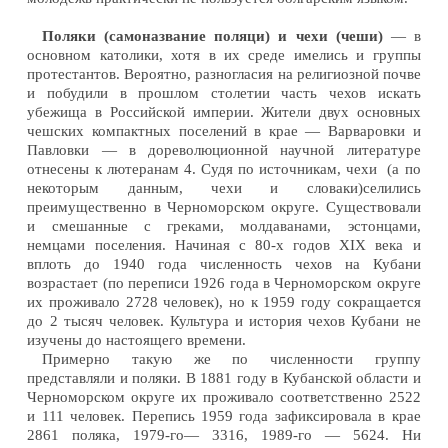
Поляки (самоназвание поляци) и чехи (чеши)
— в
основном католики, хотя в их среде имелись и группы
протестантов. Вероятно, разногласия на религиозной почве
и побудили в прошлом столетии часть чехов искать
убежища в Российской империи. Жители двух основных
чешских компактных поселений в крае — Варваровки и
Павловки — в дореволюционной научной литературе
отнесены к лютеранам 4. Судя по источникам, чехи (а по
некоторым данным, чехи и словаки)селились
преимущественно в Черноморском округе. Существовали
и смешанные с греками, молдаванами, эстонцами,
немцами поселения. Начиная с 80-х годов XIX века и
вплоть до 1940 года численность чехов на Кубани
возрастает (по переписи 1926 года в Черноморском округе
их проживало 2728 человек), но к 1959 году сокращается
до 2 тысяч человек. Культура и история чехов Кубани не
изучены до настоящего времени.
Примерно такую же по численности группу
представляли и поляки. В 1881 году в Кубанской области и
Черноморском округе их проживало соответственно 2522
и 111 человек. Перепись 1959 года зафиксировала в крае
2861 поляка, 1979-го— 3316, 1989-го — 5624. Ни