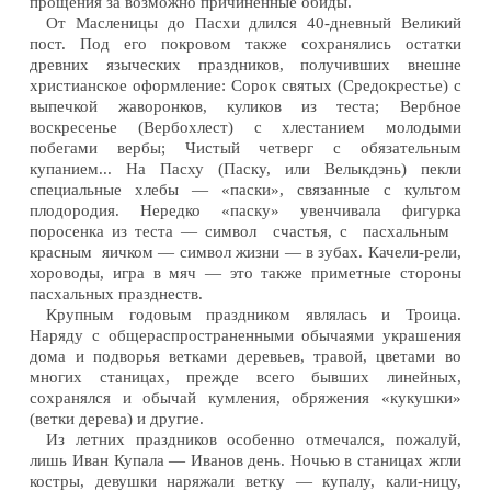
прощения за возможно причиненные обиды.
От Масленицы до Пасхи длился 40-дневный Великий
пост. Под его покровом также сохранялись остатки
древних языческих праздников, получивших внешне
христианское оформление: Сорок святых (Средокрестье) с
выпечкой жаворонков, куликов из теста; Вербное
воскресенье (Вербохлест) с хлестанием молодыми
побегами вербы; Чистый четверг с обязательным
купанием... На Пасху (Паску, или Велыкдэнь) пекли
специальные хлебы — «паски», связанные с культом
плодородия. Нередко «паску» увенчивала фигурка
поросенка из теста — символ счастья, с пасхальным
красным яичком — символ жизни — в зубах. Качели-рели,
хороводы, игра в мяч — это также приметные стороны
пасхальных празднеств.
Крупным годовым праздником являлась и Троица.
Наряду с общераспространенными обычаями украшения
дома и подворья ветками деревьев, травой, цветами во
многих станицах, прежде всего бывших линейных,
сохранялся и обычай кумления, обряжения «кукушки»
(ветки дерева) и другие.
Из летних праздников особенно отмечался, пожалуй,
лишь Иван Купала — Иванов день. Ночью в станицах жгли
костры, девушки наряжали ветку — купалу, кали-ницу,