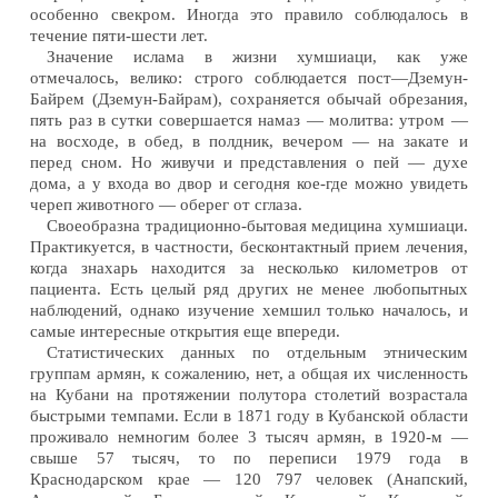
особенно свекром. Иногда это правило соблюдалось в
течение пяти-шести лет.
Значение ислама в жизни хумшиаци, как уже
отмечалось, велико: строго соблюдается пост—Дземун-
Байрем (Дземун-Байрам), сохраняется обычай обрезания,
пять раз в сутки совершается намаз — молитва: утром —
на восходе, в обед, в полдник, вечером — на закате и
перед сном. Но живучи и представления о пей — духе
дома, а у входа во двор и сегодня кое-где можно увидеть
череп животного — оберег от сглаза.
Своеобразна традиционно-бытовая медицина хумшиаци.
Практикуется, в частности, бесконтактный прием лечения,
когда знахарь находится за несколько километров от
пациента. Есть целый ряд других не менее любопытных
наблюдений, однако изучение хемшил только началось, и
самые интересные открытия еще впереди.
Статистических данных по отдельным этническим
группам армян, к сожалению, нет, а общая их численность
на Кубани на протяжении полутора столетий возрастала
быстрыми темпами. Если в 1871 году в Кубанской области
проживало немногим более 3 тысяч армян, в 1920-м —
свыше 57 тысяч, то по переписи 1979 года в
Краснодарском крае — 120 797 человек (Анапский,