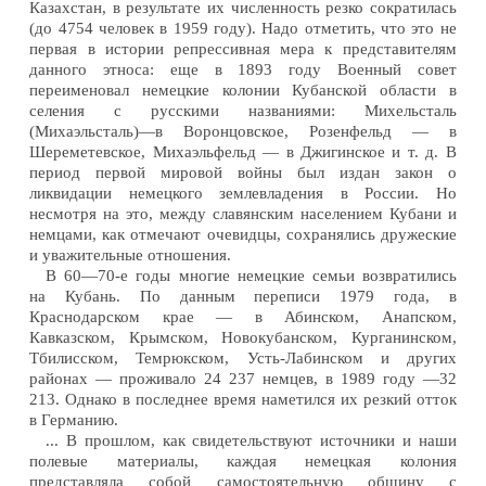
Казахстан, в результате их численность резко сократилась
(до 4754 человек в 1959 году). Надо отметить, что это не
первая в истории репрессивная мера к представителям
данного этноса: еще в 1893 году Военный совет
переименовал немецкие колонии Кубанской области в
селения с русскими названиями: Михельсталь
(Михаэльсталь)—в Воронцовское, Розенфельд — в
Шереметевское, Михаэльфельд — в Джигинское и т. д. В
период первой мировой войны был издан закон о
ликвидации немецкого землевладения в России. Но
несмотря на это, между славянским населением Кубани и
немцами, как отмечают очевидцы, сохранялись дружеские
и уважительные отношения.
В 60—70-е годы многие немецкие семьи возвратились
на Кубань. По данным переписи 1979 года, в
Краснодарском крае — в Абинском, Анапском,
Кавказском, Крымском, Новокубанском, Курганинском,
Тбилисском, Темрюкском, Усть-Лабинском и других
районах — проживало 24 237 немцев, в 1989 году —32
213. Однако в последнее время наметился их резкий отток
в Германию.
... В прошлом, как свидетельствуют источники и наши
полевые материалы, каждая немецкая колония
представляла собой самостоятельную общину с