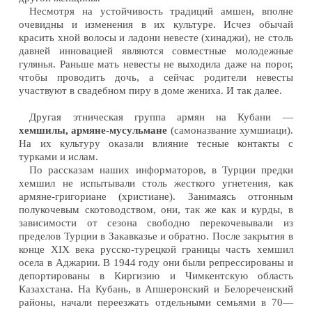
Несмотря на устойчивость традиций амшен, вполне
очевидны и изменения в их культуре. Исчез обычай
красить хной волосы и ладони невесте (хинаджи), не столь
давней инновацией являются совместные молодежные
гулянья. Раньше мать невесты не выходила даже на порог,
чтобы проводить дочь, а сейчас родители невесты
участвуют в свадебном пиру в доме жениха. И так далее.
Другая этническая группа армян на Кубани —
хемшилы, армяне-мусульмане
(самоназвание хумшиаци).
На их культуру оказали влияние тесные контакты с
турками и ислам.
По рассказам наших информаторов, в Турции предки
хемшил не испытывали столь жесткого угнетения, как
армяне-григориане (христиане). Занимаясь отгонным
полукочевым скотоводством, они, так же как и курды, в
зависимости от сезона свободно перекочевывали из
пределов Турции в Закавказье и обратно. После закрытия в
конце XIX века русско-турецкой границы часть хемшил
осела в Аджарии. В 1944 году они были репрессированы и
депортированы в Киргизию и Чимкентскую область
Казахстана. На Кубань, в Апшеронский и Белореченский
районы, начали переезжать отдельными семьями в 70—