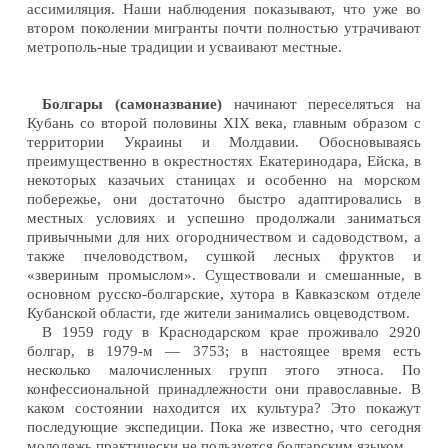
ассимиляция. Наши наблюдения показывают, что уже во
втором поколении мигранты почти полностью утрачивают
метрополь-ные традиции и усваивают местные.
Болгары (самоназвание)
начинают переселяться на
Кубань со второй половины XIX века, главным образом с
территории Украины и Молдавии. Обосновываясь
преимущественно в окрестностях Екатеринодара, Ейска, в
некоторых казачьих станицах и особенно на морском
побережье, они достаточно быстро адаптировались в
местных условиях и успешно продолжали заниматься
привычными для них огородничеством и садоводством, а
также пчеловодством, сушкой лесных фруктов и
«звериным промыслом». Существовали и смешанные, в
основном русско-болгарские, хутора в Кавказском отделе
Кубанской области, где жители занимались овцеводством.
В 1959 году в Краснодарском крае проживало 2920
болгар, в 1979-м — 3753; в настоящее время есть
несколько малочисленных групп этого этноса. По
конфессиональной принадлежности они православные. В
каком состоянии находится их культура? Это покажут
последующие экспедиции. Пока же известно, что сегодня
молодежь практически не пользуется болгарским языком.