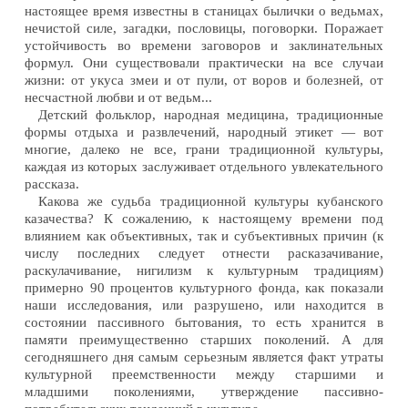
настоящее время известны в станицах былички о ведьмах,
нечистой силе, загадки, пословицы, поговорки. Поражает
устойчивость во времени заговоров и заклинательных
формул. Они существовали практически на все случаи
жизни: от укуса змеи и от пули, от воров и болезней, от
несчастной любви и от ведьм...
Детский фольклор, народная медицина, традиционные
формы отдыха и развлечений, народный этикет — вот
многие, далеко не все, грани традиционной культуры,
каждая из которых заслуживает отдельного увлекательного
рассказа.
Какова же судьба традиционной культуры кубанского
казачества? К сожалению, к настоящему времени под
влиянием как объективных, так и субъективных причин (к
числу последних следует отнести расказачивание,
раскулачивание, нигилизм к культурным традициям)
примерно 90 процентов культурного фонда, как показали
наши исследования, или разрушено, или находится в
состоянии пассивного бытования, то есть хранится в
памяти преимущественно старших поколений. А для
сегодняшнего дня самым серьезным является факт утраты
культурной преемственности между старшими и
младшими поколениями, утверждение пассивно-