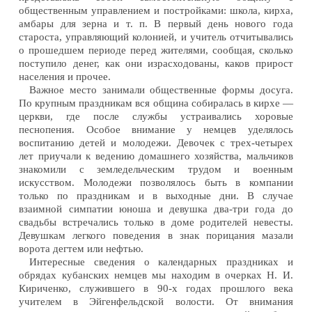
общественным управлением и постройками: школа, кирха,
амбары для зерна и т. п. В первый день нового года
староста, управляющий колонией, и учитель отчитывались
о прошедшем периоде перед жителями, сообщая, сколько
поступило денег, как они израсходованы, каков прирост
населения и прочее.
Важное место занимали общественные формы досуга.
По крупным праздникам вся община собиралась в кирхе —
церкви, где после службы устраивались хоровые
песнопения. Особое внимание у немцев уделялось
воспитанию детей и молодежи. Девочек с трех-четырех
лет приучали к ведению домашнего хозяйства, мальчиков
знакомили с земледельческим трудом и военным
искусством. Молодежи позволялось быть в компании
только по праздникам и в выходные дни. В случае
взаимной симпатии юноша и девушка два-три года до
свадьбы встречались только в доме родителей невесты.
Девушкам легкого поведения в знак порицания мазали
ворота дегтем или нефтью.
Интересные сведения о календарных праздниках и
обрядах кубанских немцев мы находим в очерках Н. И.
Кириченко, служившего в 90-х годах прошлого века
учителем в Эйгенфельдской волости. От внимания