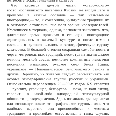
потребительских тенденций в культуре...
Что касается другой части «старожилого»
восточнославянского населения Кубани, не входившего в
прошлом в казачье сословие — так называемые
иногородние,— то, к сожалению, культурные традиции их
в основном оставались вне поля зрения исследователей.
Имеющиеся материалы, однако, позволяют заключить, что,
длительное время проживая в станицах, иногородние
адаптировались к казачьей культуре и после отмены
сословного деления влились в этнографическую группу
казачества. В большей степени сохранили самобытность и
черты метрополь-ных традиций, несмотря на значительное
влияние местной среды, немногие компактные неказачьи
поселения, например, русское село Белая Глина,
украинское — Новопавловское Белоглинского района и
другие. Вероятно, их жителей следует рассматривать как
особые этнографические группы русских и украинцев.
Относительно переселенцев 20—50-х годов XX столетия
— русских, украинцев, белорусов — пока, на наш взгляд,
говорить о какой-либо однородной этнокультурной
общности преждевременно. Здесь возможны два варианта:
или возникнут новые этнографические группы, или, что
наиболее вероятно, они приспособятся к местным
традициям, и произойдет естественная в таких случаях