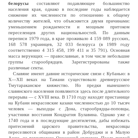
белорусы
составляют подавляющее большинство
населения края, однако в последние годы наблюдается
снижение их численности по отношению к общему
количеству жителей, что объясняется двумя причинами:
уменьшением рождаемости и мощным притоком
переселенцев других национальностей. По данным
переписи 1979 года, в крае проживало 4 159 089 русских,
168 578 украинцев, 32 033 белоруса (в 1989 году
соответственно 4 315 458, 199 411 и 35 791). Основная
масса верующих — православные, в том числе небольшие
группы старообрядцев. Зарегистрированы также
различные секты.
Славяне имеют давние исторические связи с Кубанью: в
X—XII веках на Тамани существовало древнерусское
Тмутараканское княжество. Но предки нынешнего
славянского населения появляются здесь после длительного
перерыва — с XVIII века. В 1710 году находят пристанище
на Кубани некрасовские казаки численностью до 10 тысяч
человек — выходцы с Дона, старообрядцы-поповцы,
участники восстания Кондратия Булавина. Однако уже с
1740 года и в последующие десятилетия, дабы избежать
притеснений царского правительства, некрасовцы
переселяются общинами в район Добруджи и в Малую