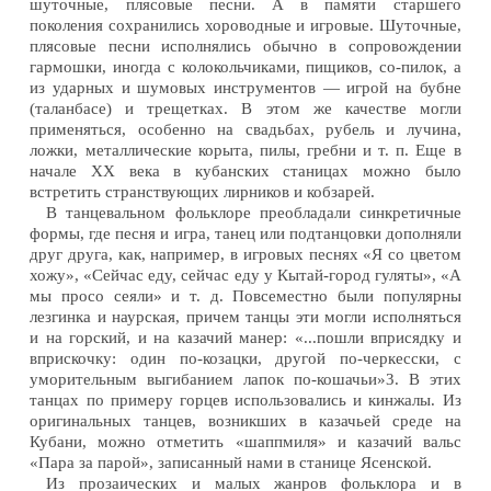
шуточные, плясовые песни. А в памяти старшего
поколения сохранились хороводные и игровые. Шуточные,
плясовые песни исполнялись обычно в сопровождении
гармошки, иногда с колокольчиками, пищиков, со-пилок, а
из ударных и шумовых инструментов — игрой на бубне
(таланбасе) и трещетках. В этом же качестве могли
применяться, особенно на свадьбах, рубель и лучина,
ложки, металлические корыта, пилы, гребни и т. п. Еще в
начале XX века в кубанских станицах можно было
встретить странствующих лирников и кобзарей.
В танцевальном фольклоре преобладали синкретичные
формы, где песня и игра, танец или подтанцовки дополняли
друг друга, как, например, в игровых песнях «Я со цветом
хожу», «Сейчас еду, сейчас еду у Кытай-город гуляты», «А
мы просо сеяли» и т. д. Повсеместно были популярны
лезгинка и наурская, причем танцы эти могли исполняться
и на горский, и на казачий манер: «...пошли вприсядку и
вприскочку: один по-козацки, другой по-черкесски, с
уморительным выгибанием лапок по-кошачьи»3. В этих
танцах по примеру горцев использовались и кинжалы. Из
оригинальных танцев, возникших в казачьей среде на
Кубани, можно отметить «шаппмиля» и казачий вальс
«Пара за парой», записанный нами в станице Ясенской.
Из прозаических и малых жанров фольклора и в