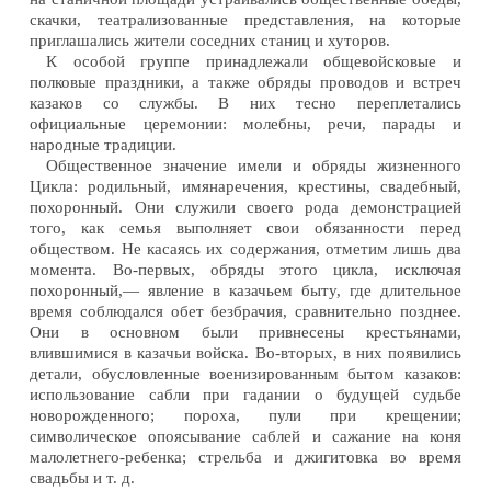
скачки, театрализованные представления, на которые
приглашались жители соседних станиц и хуторов.
К особой группе принадлежали общевойсковые и
полковые праздники, а также обряды проводов и встреч
казаков со службы. В них тесно переплетались
официальные церемонии: молебны, речи, парады и
народные традиции.
Общественное значение имели и обряды жизненного
Цикла: родильный, имянаречения, крестины, свадебный,
похоронный. Они служили своего рода демонстрацией
того, как семья выполняет свои обязанности перед
обществом. Не касаясь их содержания, отметим лишь два
момента. Во-первых, обряды этого цикла, исключая
похоронный,— явление в казачьем быту, где длительное
время соблюдался обет безбрачия, сравнительно позднее.
Они в основном были привнесены крестьянами,
влившимися в казачьи войска. Во-вторых, в них появились
детали, обусловленные военизированным бытом казаков:
использование сабли при гадании о будущей судьбе
новорожденного; пороха, пули при крещении;
символическое опоясывание саблей и сажание на коня
малолетнего-ребенка; стрельба и джигитовка во время
свадьбы и т. д.