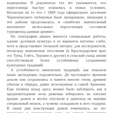
водворении. В документах тех лет указывается, что
переселенцы быстро освоились в новых условиях.
Несмотря на то что с 1889 года официальное заселение
Черноморского побережья было прекращено, миграция в
эти районы продолжалась, и «наиболее значительный
контингент нелегальных переселенцев составили
турецкопод-данные армяне».
По этнографии амшен имеются специальные работы,
однако духовная культура и ее варианты изучены слабо,
хотя и представляют большой интерес для исследователя,
поскольку компактные поселения (в Краснодарском крае
это Тубы, Гойтх, Терзиян и другие) и сельский уклад жизни
способствовали более устойчивому сохранению
культурных традиций.
А устойчивость амшенских традиций, как показали
наши экспедиции, поразительна. До настоящего времени
дошли или сохранились в памяти многие очень древние
обычаи и обряды, давно исчезнувшие в самой Армении.
Еще полвека назад здесь можно было наблюдать, как в
предновогоднюю ночь ряженые взбирались на плоские
крыши домов и молча опускали в дымоход на веревке
специальный мешок, а хозяева складывали в него подарки.
В наши дни конструкция домов изменилась, но по-