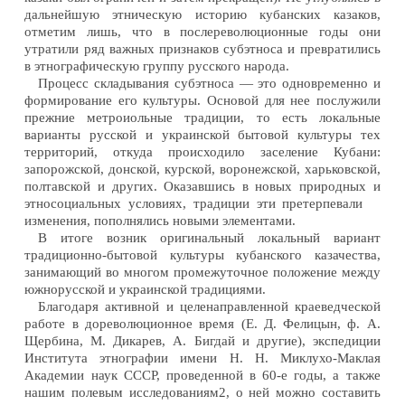
дальнейшую этническую историю кубанских казаков,
отметим лишь, что в послереволюционные годы они
утратили ряд важных признаков субэтноса и превратились
в этнографическую группу русского народа.
Процесс складывания субэтноса — это одновременно и
формирование его культуры. Основой для нее послужили
прежние метроиольные традиции, то есть локальные
варианты русской и украинской бытовой культуры тех
территорий, откуда происходило заселение Кубани:
запорожской, донской, курской, воронежской, харьковской,
полтавской и других. Оказавшись в новых природных и
этносоциальных условиях, традиции эти претерпевали
изменения, пополнялись новыми элементами.
В итоге возник оригинальный локальный вариант
традиционно-бытовой культуры кубанского казачества,
занимающий во многом промежуточное положение между
южнорусской и украинской традициями.
Благодаря активной и целенаправленной краеведческой
работе в дореволюционное время (Е. Д. Фелицын, ф. А.
Щербина, М. Дикарев, А. Бигдай и другие), экспедиции
Института этнографии имени Н. Н. Миклухо-Маклая
Академии наук СССР, проведенной в 60-е годы, а также
нашим полевым исследованиям2, о ней можно составить