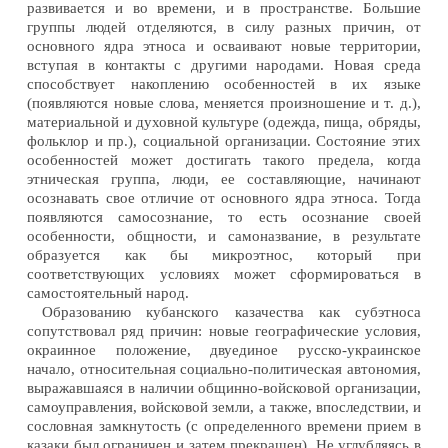
развивается и во времени, и в пространстве. Большие
группы людей отделяются, в силу разных причин, от
основного ядра этноса и осваивают новые территории,
вступая в контакты с другими народами. Новая среда
способствует накоплению особенностей в их языке
(появляются новые слова, меняется произношение и т. д.),
материальной и духовной культуре (одежда, пища, обряды,
фольклор и пр.), социальной организации. Состояние этих
особенностей может достигать такого предела, когда
этническая группа, люди, ее составляющие, начинают
осознавать свое отличие от основного ядра этноса. Тогда
появляются самосознание, то есть осознание своей
особенности, общности, и самоназвание, в результате
образуется как бы микроэтнос, который при
соответствующих условиях может сформироваться в
самостоятельный народ.
Образованию кубанского казачества как субэтноса
сопутствовал ряд причин: новые географические условия,
окраинное положение, двуединое русско-украинское
начало, относительная социально-политическая автономия,
выражавшаяся в наличии общинно-войсковой организации,
самоуправления, войсковой земли, а также, впоследствии, и
сословная замкнутость (с определенного времени прием в
казаки был ограничен и затем прекращен). Не углубляясь в