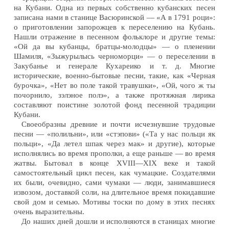
на Кубани. Одна из первых собственно кубанских песен
записана нами в станице Васюринской — «А в 1791 роци»:
о приготовлении запорожцев к переселению на Кубань.
Нашли отражение в песенном фольклоре и другие темы:
«Ой да вы кубанцы, братцы-молодцы» — о пленении
Шамиля, «Зыжурылысь черноморци» — о переселении в
Закубанье и генерале Кухареико и т. д. Многие
исторические, военно-бытовые песни, такие, как «Черная
бурочка», «Нет во поле такой травушки», «Ой, чого ж ты
почорнило, зэлэное полэ», а также протяжная лирика
составляют поистине золотой фонд песенной традиции
Кубани.
Своеобразны древние и почти исчезнувшие трудовые
песни — «полильни», или «стэпови» («Та у нас польци як
польци», «Да летел шпак через мак» и другие), которые
исполнялись во время прополки, а еще раньше — во время
жатвы. Бытовал в конце XVIII—XIX веке и такой
самостоятельный цикл песен, как чумацкие. Создателями
их были, очевидно, сами чумаки — люди, занимавшиеся
извозом, доставкой соли, на длительное время покидавшие
свой дом и семью. Мотивы тоски по дому в этих песнях
очень выразительны.
До наших дней дошли и исполняются в станицах многие