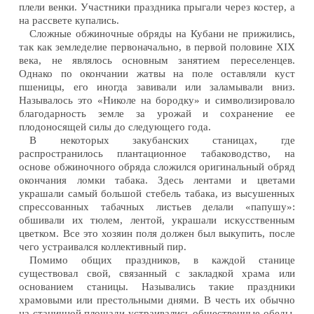
плели венки. Участники праздника прыгали через костер, а
на рассвете купались.
Сложные обжиночные обряды на Кубани не прижились,
так как земледелие первоначально, в первой половине XIX
века, не являлось основным занятием переселенцев.
Однако по окончании жатвы на поле оставляли куст
пшеницы, его иногда завивали или заламывали вниз.
Называлось это «Николе на бородку» и символизировало
благодарность земле за урожай и сохранение ее
плодоносящей силы до следующего года.
В некоторых закубанских станицах, где
распространилось плантационное табаководство, на
основе обжиночного обряда сложился оригинальный обряд
окончания ломки табака. Здесь лентами и цветами
украшали самый большой стебель табака, из высушенных
спрессованных табачных листьев делали «папушу»:
обшивали их тюлем, лентой, украшали искусственным
цветком. Все это хозяин поля должен был выкупить, после
чего устраивался коллективный пир.
Помимо общих праздников, в каждой станице
существовал свой, связанный с закладкой храма или
основанием станицы. Назывались такие праздники
храмовыми или престольными днями. В честь их обычно
на станичной площади устраивались общественные обеды,