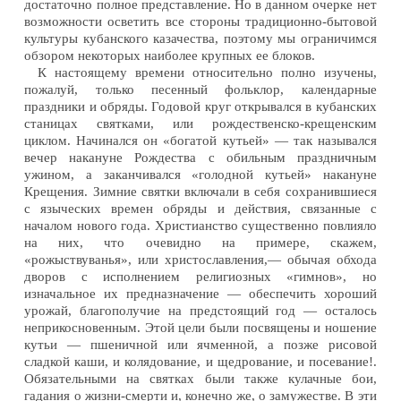
достаточно полное представление. Но в данном очерке нет
возможности осветить все стороны традиционно-бытовой
культуры кубанского казачества, поэтому мы ограничимся
обзором некоторых наиболее крупных ее блоков.
К настоящему времени относительно полно изучены,
пожалуй, только песенный фольклор, календарные
праздники и обряды. Годовой круг открывался в кубанских
станицах святками, или рождественско-крещенским
циклом. Начинался он «богатой кутьей» — так назывался
вечер накануне Рождества с обильным праздничным
ужином, а заканчивался «голодной кутьей» накануне
Крещения. Зимние святки включали в себя сохранившиеся
с языческих времен обряды и действия, связанные с
началом нового года. Христианство существенно повлияло
на них, что очевидно на примере, скажем,
«рожыствуванья», или христославления,— обычая обхода
дворов с исполнением религиозных «гимнов», но
изначальное их предназначение — обеспечить хороший
урожай, благополучие на предстоящий год — осталось
неприкосновенным. Этой цели были посвящены и ношение
кутьи — пшеничной или ячменной, а позже рисовой
сладкой каши, и колядование, и щедрование, и посевание!.
Обязательными на святках были также кулачные бои,
гадания о жизни-смерти и, конечно же, о замужестве. В эти