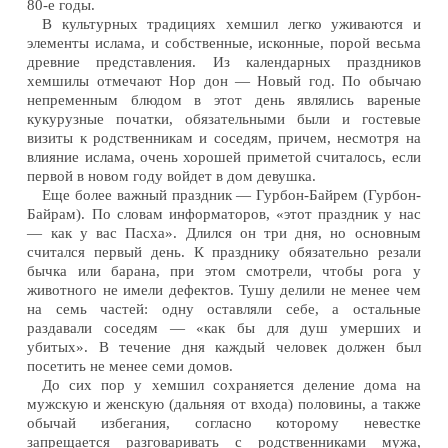
80-е годы.
В культурных традициях хемшил легко уживаются и
элементы ислама, и собственные, исконные, порой весьма
древние представления. Из календарных праздников
хемшилы отмечают Нор дон — Новый год. По обычаю
непременным блюдом в этот день являлись вареные
кукурузные початки, обязательными были и гостевые
визиты к родственникам и соседям, причем, несмотря на
влияние ислама, очень хорошей приметой считалось, если
первой в новом году войдет в дом девушка.
Еще более важный праздник — Гурбон-Байрем (Гурбон-
Байрам). По словам информаторов, «этот праздник у нас
— как у вас Пасха». Длился он три дня, но основным
считался первый день. К празднику обязательно резали
бычка или барана, при этом смотрели, чтобы рога у
животного не имели дефектов. Тушу делили не менее чем
на семь частей: одну оставляли себе, а остальные
раздавали соседям — «как бы для душ умерших и
убитых». В течение дня каждый человек должен был
посетить не менее семи домов.
До сих пор у хемшил сохраняется деление дома на
мужскую и женскую (дальняя от входа) половины, а также
обычай избегания, согласно которому невестке
запрещается разговаривать с родственниками мужа,