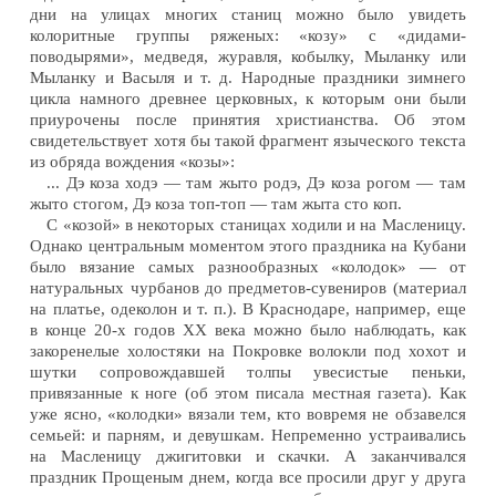
дни на улицах многих станиц можно было увидеть
колоритные группы ряженых: «козу» с «дидами-
поводырями», медведя, журавля, кобылку, Мыланку или
Мыланку и Васыля и т. д. Народные праздники зимнего
цикла намного древнее церковных, к которым они были
приурочены после принятия христианства. Об этом
свидетельствует хотя бы такой фрагмент языческого текста
из обряда вождения «козы»:
... Дэ коза ходэ — там жыто родэ, Дэ коза рогом — там
жыто стогом, Дэ коза топ-топ — там жыта сто коп.
С «козой» в некоторых станицах ходили и на Масленицу.
Однако центральным моментом этого праздника на Кубани
было вязание самых разнообразных «колодок» — от
натуральных чурбанов до предметов-сувениров (материал
на платье, одеколон и т. п.). В Краснодаре, например, еще
в конце 20-х годов XX века можно было наблюдать, как
закоренелые холостяки на Покровке волокли под хохот и
шутки сопровождавшей толпы увесистые пеньки,
привязанные к ноге (об этом писала местная газета). Как
уже ясно, «колодки» вязали тем, кто вовремя не обзавелся
семьей: и парням, и девушкам. Непременно устраивались
на Масленицу джигитовки и скачки. А заканчивался
праздник Прощеным днем, когда все просили друг у друга