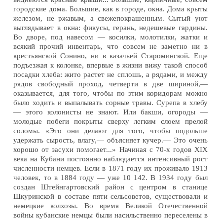
городские дома. Большие, как в городе, окна. Дома крыты
железом, не ржавым, а свежепокрашенным. Сытый уют
выглядывает в окна: фикусы, герань, недешевые гардины.
Во дворе, под навесом — косилки, молотилки, жатки и
всякий прочий инвентарь, что совсем не заметно ни в
крестьянской Сонино, ни в казачьей Староминской. Еще
подъезжая к колонке, впервые в жизни вижу такой способ
посадки хлеба: жито растет не сплошь, а рядами, и между
рядов свободный проход, четверти в две шириной,—
оказывается, для того, чтобы по этим коридорам можно
было ходить и выпалывать сорные травы. Сурепа в хлебу
— этого колонисты не знают. Или бакши, огороды —
молодые побеги покрыты сверху легким слоем прелой
соломы. «Это они делают для того, чтобы подольше
удержать сырость, влагу,— объясняет кучер.— Это очень
хорошо от засухи помогает...» Начиная с 70-х годов XIX
века на Кубани постоянно наблюдается интенсивный рост
численности немцев. Если в 1871 году их проживало 1913
человек, то в 1884 году — уже 10 142. В 1934 году был
создан Штейнгартовский район с центром в станице
Шкуринской в составе пяти сельсоветов, существовали и
немецкие колхозы. Во время Великой Отечественной
войны кубанские немцы были насильственно переселены в