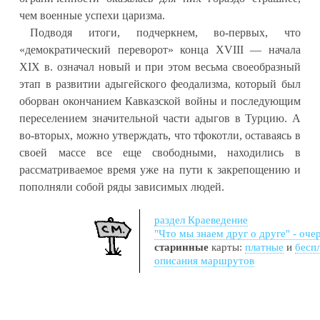
чем военные успехи царизма.
Подводя итоги, подчеркнем, во-первых, что
«демократический переворот» конца XVIII — начала
XIX в. означал новый и при этом весьма своеобразный
этап в развитии адыгейского феодализма, который был
оборван окончанием Кавказской войны и последующим
переселением значительной части адыгов в Турцию. А
во-вторых, можно утверждать, что тфокотли, оставаясь в
своей массе все еще свободными, находились в
рассматриваемое время уже на пути к закрепощению и
пополняли собой ряды зависимых людей.
раздел Краеведение
"Что мы знаем друг о друге" - оче
старинные
карты:
платные
и
бесп
описания маршрутов