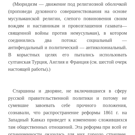
(Мюридизм — движение под религиозной оболочкой
(проповеди духовного совершенствования на основе
мусульманской религии, слепого повиновения своим
вождям и наставникам и провозглашения газавата—
священной войны против немусульман), в котором
соединились два потока: социальный —
антифеодальный и политический — антиколониальный.
В корыстных целях его пытались использовать
султанская Турция, Англия и Франция (см. шестой очерк
настоящей работы).)
Старшины и дворяне, не включившиеся в сферу
русской правительственной политики и потому не
сумевшие завоевать себе прочного положения,
сознавали, что распространение реформы 1861 г. на
Западный Кавказ приведет к изменению сложившихся
там общественных отношений. Эта реформа при всей ее
ограниченности оказалась для них гораздо страшнее,