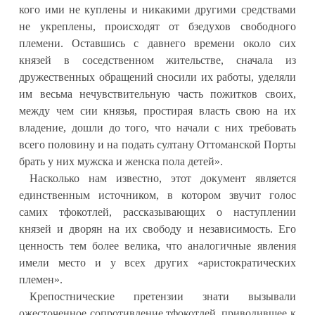
кого ими не куплены и никакими другими средствами
не укреплены, происходят от бзедухов свободного
племени. Оставшись с давнего времени около сих
князей в соседственном жительстве, сначала из
дружественных обращений сносили их работы, уделяли
им весьма нечувствительную часть пожитков своих,
между чем сии князья, простирая власть свою на их
владение, дошли до того, что начали с них требовать
всего половину и на подать султану Оттоманской Порты
брать у них мужска и женска пола детей».
Насколько нам известно, этот документ является
единственным источником, в котором звучит голос
самих тфокотлей, рассказывающих о наступлении
князей и дворян на их свободу и независимость. Его
ценность тем более велика, что аналогичные явления
имели место и у всех других «аристократических
племен».
Крепостнические претензии знати вызывали
ожесточенное сопротивление тфокотлей, приводившее к