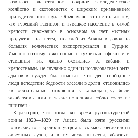
развилось значительное товарное земледельческое
хозяйство и скотоводство с широким применением
принудительного труда. Объяснялось это не только тем,
что турецкий гарнизон и турецкое население в самой
крепости снабжались в основном за счет местных
продуктов, но и тем, что хлеб из Анапы в довольно
больших количествах экспортировался в Турцию.
Именно поэтому зажиточные натухайские тфокотли и
старшины так жадно охотились за рабами и
крепостными. Не случайно один из исследователей быта
адыгов вынужден был отметить, что здесь свободные
люди вследствие бедности влезали в долги, становились
«в обязательные отношения к заимодавцам, были
закабаляемы ими и также пополняли собою сословие
пшитлей».
Характерно, что когда во время русско-турецкой
войны 1828—1829 гг. Анапа была взята русскими
войсками, то в крепость устремилась масса беглецов из
окрестных аулов, и в их числе шапсуги, абадзехи,