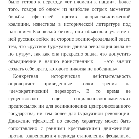
было готово к переходу «от племени к нации». Более
того, говоря об одном из наиболее острых моментов
борьбы тфокотлей против дворянско-княжеской
коалиции, известном в исторической литературе под
названием Бзиюкской битвы, они объясняли участие в
ней русских войск на стороне военно-феодальной знати
тем, что «русской буржуазии данная революция была не
по нутру», так как она прекрасно знала, что допустить
объединение в нацию воинственных — «это значит
создать себе врага, которого никогда не победишь».
Конкретная историческая действительность
опровергает приведенные точки зрения на
«демократический переворот». В то время не
существовало еще социально-экономических
предпосылок ни для возникновения централизованного
государства, ни тем более для буржуазной революции.
Движение тфокотлей по своему характеру может быть
сопоставлено с ранними крестьянскими движениями
против закрепощения периода становления феодализма