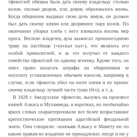
тфокотлей обязана была дать своему владельцу столько
волов, сколько дворов, или домов, образовалось вновь.
Когда общинник выдавал свою дочь замуж, он должен
был дать своему князю или дворянину пару волов. По
окончании уборки хлеба с него взималось восемь мер
проса. Весною владелец аула выжигал прошлогоднюю
траву на пастбище («пускал пал»), что являлось его
особой привилегией, и за это получал от каждого
семейства тфокотлей по одному ягненку. Кроме того, он
имел право налагать штрафы на общинников за
неуплату установленных обычаем взносов, например в
случае, если тфокотль убил на охоте оленя и не принес
своему владельцу лучшей части туши (бго), и т. д.
В 1828 г. бжедухские тфокотли, жалуясь на произвол
князей Алкаса и Мухаммеда, в коротких, но необычайно
ярких словах охарактеризовали все более возраставшие
крепостнические притязания адыгейской феодальной
знати. Они говорили: «князьям Алкасу и Мамету ни по
каким правам во владение не принадлежат, нигде и ни у