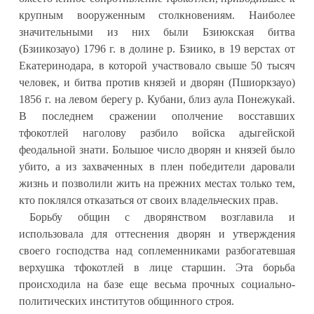
крупным вооруженным столкновениям. Наиболее
значительными из них были Бзиюкская битва
(Бзиикозауо) 1796 г. в долине р. Бзиико, в 19 верстах от
Екатеринодара, в которой участвовало свыше 50 тысяч
человек, и битва против князей и дворян (Пшиоркзауо)
1856 г. на левом берегу р. Кубани, близ аула Понежукай.
В последнем сражении ополчение восставших
тфокотлей наголову разбило войска адыгейской
феодальной знати. Большое число дворян и князей было
убито, а из захваченных в плен победители даровали
жизнь и позволили жить на прежних местах только тем,
кто поклялся отказаться от своих владельческих прав.
Борьбу общин с дворянством возглавила и
использовала для оттеснения дворян и утверждения
своего господства над соплеменниками разбогатевшая
верхушка тфокотлей в лице старшин. Эта борьба
происходила на базе еще весьма прочных социально-
политических институтов общинного строя.