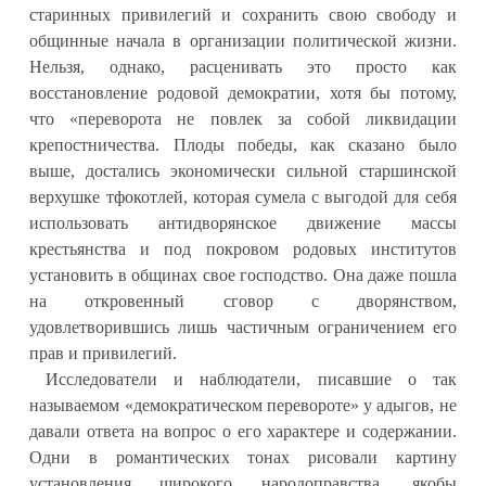
старинных привилегий и сохранить свою свободу и
общинные начала в организации политической жизни.
Нельзя, однако, расценивать это просто как
восстановление родовой демократии, хотя бы потому,
что «переворота не повлек за собой ликвидации
крепостничества. Плоды победы, как сказано было
выше, достались экономически сильной старшинской
верхушке тфокотлей, которая сумела с выгодой для себя
использовать антидворянское движение массы
крестьянства и под покровом родовых институтов
установить в общинах свое господство. Она даже пошла
на откровенный сговор с дворянством,
удовлетворившись лишь частичным ограничением его
прав и привилегий.
Исследователи и наблюдатели, писавшие о так
называемом «демократическом перевороте» у адыгов, не
давали ответа на вопрос о его характере и содержании.
Одни в романтических тонах рисовали картину
установления широкого народоправства, якобы