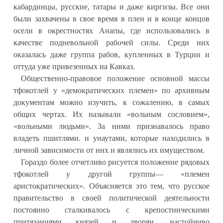
кабардинцы, русские, татары и даже киргизы. Все они
были захвачены в свое время в плен и в конце концов
осели в окрестностях Анапы, где использовались в
качестве подневольной рабочей силы. Среди них
оказалась даже группа рабов, купленных в Турции и
оттуда уже привезенных на Кавказ.
Общественно-правовое положение основной массы
тфокотлей у «демократических племен» по архивным
документам можно изучить, к сожалению, в самых
общих чертах. Их называли «вольным сословием»,
«вольными людьми». За ними признавалось право
владеть пшитлями. и унаутами, которые находились в
личной зависимости от них и являлись их имуществом.
Гораздо более отчетливо рисуется положение рядовых
тфокотлей у другой группы— «племен
аристократических». Объясняется это тем, что русское
правительство в своей политической деятельности
постоянно сталкивалось с крепостническими
притязаниями князей и дворян, настойчиво