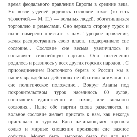
время феодального правления Европы в средние века.
Но возле узденей родилось сословие тохов (то есть
тфокотлей.— М. П.) — вольных людей, обогатившихся
торговлею и ремеслами. Оно держало сторону турок и
ныне намерено пристать к нам. Турецкое правление,
желая распространить свою власть, поддерживало сие
сословие... Сословие сие весьма увеличилось и
составляет сильнейшую партию. Оно постепенно
родилось и развилось у всех других горских народов... С
присоединением Восточного берега к России мы в
наших враждебных действиях не обратили внимание на
сие политическое положение... Вокруг Анапы под
покровительством турок населилось 60 аулов,
состоявших единственно из тохов, или вольного
сословия... Ныне обе партии снова разделяются, и
вольное сословие желает пристать к нам, как некогда
приставало к туркам. Едва начинающаяся торговля
солью и мирные сношения произвели сие важное
событие. Может быть, выгодно было бы для нас