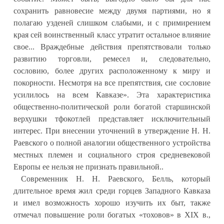
сохранить равновесие между двумя партиями, но я
полагаю узденей слишком слабыми, и с примирением
края сей воинственный класс утратит остальное влияние
свое... Враждебные действия препятствовали только
развитию торговли, ремесел и, следовательно,
сословию, более других расположенному к миру и
покорности. Несмотря на все препятствия, сие сословие
усилилось на всем Кавказе». Эта характеристика
общественно-политической роли богатой старшинской
верхушки тфокотлей представляет исключительный
интерес. При внесении уточнений в утверждение Н. Н.
Раевского о полной аналогии общественного устройства
местных племен и социального строя средневековой
Европы ее нельзя не признать правильной..
Современник Н. Н. Раевского, Белль, который
длительное время жил среди горцев Западного Кавказа
и имел возможность хорошо изучить их быт, также
отмечал повышение роли богатых «тоховов» в XIX в.,