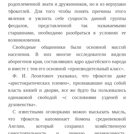
родоплеменной знати и дружинников, но и из верхушки
тфокотлей. Для того чтобы понять причины этого
явления и уяснить себе сущность данной группы
феодалов, представленной так называемыми
старшинами, необходимо разобраться в условиях ее
возникновения.
Свободные общинники были основной массой
населения. В них многие исследователи видели
аборигенов края, составлявших ядро адыгейского народа
и вместе с тем его основной «производительный класс».
Ф. И. Леонтович указывал, что тфокотли даже
«аристократических племен», признававшие над собой
власть князей и дворян, все же будто бы пользовались
одинаковой свободой «с сословиями узденей и
духовенства».
С известными оговорками можно высказать мысль,
что тфокотль напоминает йомена средневековой
Англии, который сохранил хозяйственную
самостоятельность и личную независимость,