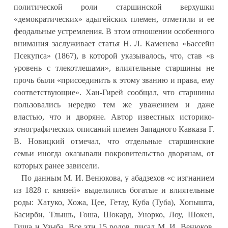
политической роли старшинской верхушки
«демократических» адыгейских племен, отметили и ее
феодальные устремления. В этом отношении особенного
внимания заслуживает статья Н. Л. Каменева «Бассейн
Псекупса» (1867), в которой указывалось, что, став «в
уровень с тлекотлешами», влиятельные старшины не
прочь были «присоединить к этому званию и права, ему
соответствующие». Хан-Гирей сообщал, что старшины
пользовались нередко тем же уважением и даже
властью, что и дворяне. Автор известных историко-
этнографических описаний племен Западного Кавказа Г.
В. Новицкий отмечал, что отдельные старшинские
семьи иногда оказывали покровительство дворянам, от
которых ранее зависели.
По данным М. И. Венюкова, у абадзехов «с изгнанием
из 1828 г. князей» выделились богатые и влиятельные
роды: Хатуко, Хожа, Цее, Гетау, Куба (Туба), Хопышта,
Басирби, Тлышь, Гоша, Шокард, Унорко, Лоу, Шокен,
Гиша и Узыба. Все эти 15 родов, писал М. И. Венюков,