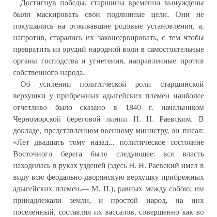
Достигнув победы, старшины временно вынуждены
были маскировать свои подлинные цели. Они не
покушались на отживавшие родовые установления, а,
напротив, старались их законсервировать, с тем чтобы
превратить из орудий народной воли в самостоятельные
органы господства и угнетения, направленные против
собственного народа.
Об усилении политической роли старшинской
верхушки у прибрежных адыгейских племен наиболее
отчетливо было сказано в 1840 г. начальником
Черноморской береговой линии Н. Н. Раевским. В
докладе, представленном военному министру, он писал:
«Лет двадцать тому назад... политическое состояние
Восточного берега было следующее: вся власть
находилась в руках узденей (здесь Н. Н. Раевский имел в
виду всю феодально-дворянскую верхушку прибрежных
адыгейских племен.— М. П.), равных между собою; им
принадлежали земли, и простой народ, на них
поселенный, составлял их вассалов, совершенно как во