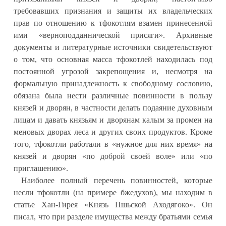
требовавших признания и защиты их владельческих
прав по отношению к тфокотлям взамен принесенной
ими «верноподданнической присяги». Архивные
документы и литературные источники свидетельствуют
о том, что основная масса тфокотлей находилась под
постоянной угрозой закрепощения и, несмотря на
формальную принадлежность к свободному сословию,
обязана была нести различные повинности в пользу
князей и дворян, в частности делать подаяние духовным
лицам и давать князьям и дворянам калым за промен на
меновых дворах леса и других своих продуктов. Кроме
того, тфокотли работали в «нужное для них время» на
князей и дворян «по доброй своей воле» или «по
приглашению».
Наиболее полный перечень повинностей, которые
несли тфокотли (на примере бжедухов), мы находим в
статье Хан-Гирея «Князь Пшьской Аходягоко». Он
писал, что при разделе имущества между братьями семья