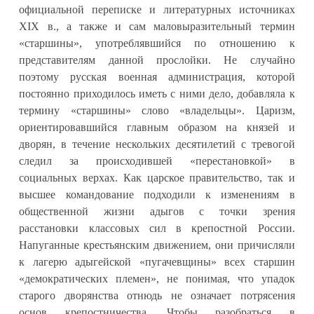
официальной переписке и литературных источниках
XIX в., а также и сам маловыразительный термин
«старшины», употреблявшийся по отношению к
представителям данной прослойки. Не случайно
поэтому русская военная администрация, которой
постоянно приходилось иметь с ними дело, добавляла к
термину «старшины» слово «владельцы». Царизм,
ориентировавшийся главным образом на князей и
дворян, в течение нескольких десятилетий с тревогой
следил за происходившей «перестановкой» в
социальных верхах. Как царское правительство, так и
высшее командование подходили к изменениям в
общественной жизни адыгов с точки зрения
расстановки классовых сил в крепостной России.
Напуганные крестьянским движением, они причисляли
к лагерю адыгейской «пугачевщины» всех старшин
«демократических племен», не понимая, что упадок
старого дворянства отнюдь не означает потрясения
основ крепостничества. Чтобы разобраться в