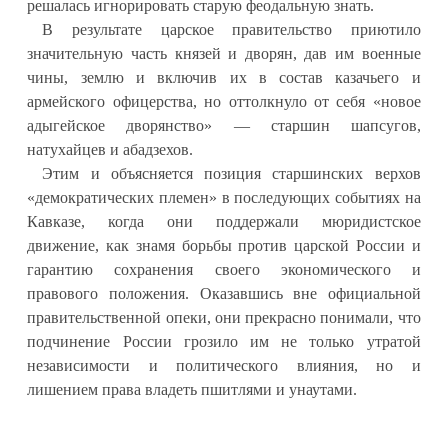
решалась игнорировать старую феодальную знать.
В результате царское правительство приютило
значительную часть князей и дворян, дав им военные
чины, землю и включив их в состав казачьего и
армейского офицерства, но оттолкнуло от себя «новое
адыгейское дворянство» — старшин шапсугов,
натухайцев и абадзехов.
Этим и объясняется позиция старшинских верхов
«демократических племен» в последующих событиях на
Кавказе, когда они поддержали мюридистское
движение, как знамя борьбы против царской России и
гарантию сохранения своего экономического и
правового положения. Оказавшись вне официальной
правительственной опеки, они прекрасно понимали, что
подчинение России грозило им не только утратой
независимости и политического влияния, но и
лишением права владеть пшитлями и унаутами.