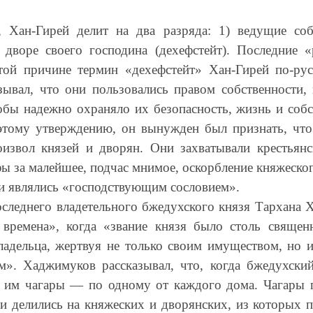
, Хан-Гирей делит на два разряда: 1) ведущие соб
 дворе своего господина (дехефстейт). Последние «
этой причине термин «дехефстейт» Хан-Гирей по-рус
ывал, что они пользовались правом собственности,
обы надежно охраняло их безопасность, жизнь и собст
тому утверждению, он вынужден был признать, что 
извол князей и дворян. Они захватывали крестьянс
за малейшее, подчас мнимое, оскорбление княжеского
ни являлись «господствующим сословием».
оследнего владетельного бжедухского князя Тархана 
 времена», когда «звание князя было столь священ
ладельца, жертвуя не только своим имуществом, но
». Хаджимуков рассказывал, что, когда бжедухский
е им чагары — по одному от каждого дома. Чагары 
 делились на княжеских и дворянских, из которых п