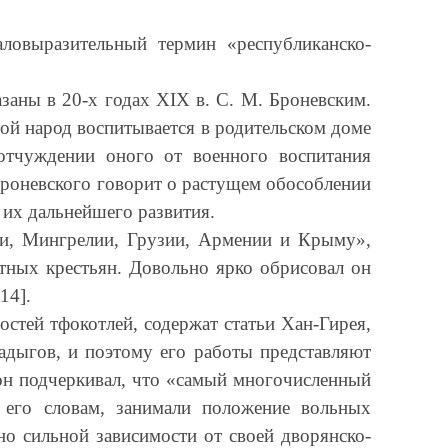
ловыразительный термин «республиканско-
аны в 20-х годах XIX в. С. М. Броневским.
той народ воспитывается в родительском доме
отчуждении оного от военного воспитания
Броневского говорит о растущем обособлении
 их дальнейшего развития.
ии, Мингрелии, Грузии, Армении и Крыму»,
тных крестьян. Довольно ярко обрисовал он
14].
стей тфокотлей, содержат статьи Хан-Гирея,
адыгов, и поэтому его работы представляют
 он подчеркивал, что «самый многочисленный
о его словам, занимали положение вольных
но сильной зависимости от своей дворянско-