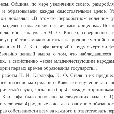
есы. Община, по мере увеличения своего, раздробл
а и образовывали каждая самостоятельное целое. У
 он добавлял: «В этом-то первобытном коленном у
х разделен на маленькие независимые общества». Нет
аля, ибо, как указал М. О. Косвен, совершенно яс
е устройство» можно читать как «родовое устройство
дованиях Н. И. Карлгофа, который наряду с чертами ф
обычайно ценный вывод о том, что наблюдавшееся и
их, а свойственно «всем младенчествующим народам
тории первых времен образования государств».
 работы Н. И. Карлгофа, К. Ф. Сталя и их предше
ей значение материалов о Кавказе в изучении эволю
орической науки, когда шла борьба между сторонника
Карлгофа, было основано на следующих началах: 1) с
о человека; 4) родовые союзы со взаимною обязаннос
прав собственности всем за каждого и ответствовать п