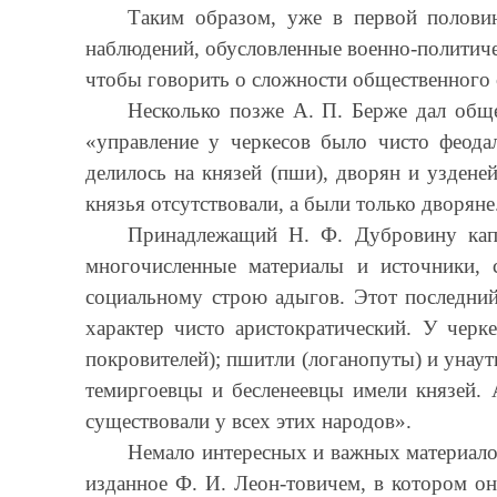
Таким образом, уже в первой половин
наблюдений, обусловленные военно-политичес
чтобы говорить о сложности общественного 
Несколько позже А. П. Берже дал обще
«управление у черкесов было чисто феода
делилось на князей (пши), дворян и уздене
князья отсутствовали, а были только дворяне
Принадлежащий Н. Ф. Дубровину капи
многочисленные материалы и источники, 
социальному строю адыгов. Этот последний
характер чисто аристократический. У черке
покровителей); пшитли (логанопуты) и унау
темиргоевцы и бесленеевцы имели князей. 
существовали у всех этих народов».
Немало интересных и важных материалов
изданное Ф. И. Леон-товичем, в котором о