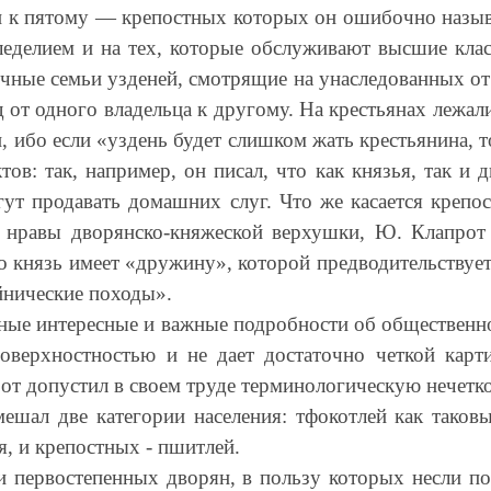
 к пятому — крепостных которых он ошибочно называ
еделием и на тех, которые обслуживают высшие клас
чные семьи узденей, смотрящие на унаследованных от 
от одного владельца к другому. На крестьянах лежал
 ибо если «уздень будет слишком жать крестьянина, 
ов: так, например, он писал, что как князья, так и
ут продавать домашних слуг. Что же касается крепос
 нравы дворянско-княжеской верхушки, Ю. Клапрот 
о князь имеет «дружину», которой предводительствует
йнические походы».
ные интересные и важные подробности об общественно
 поверхностностью и не дает достаточно четкой кар
от допустил в своем труде терминологическую нечетко
мешал две категории населения: тфокотлей как таков
я, и крепостных - пшитлей.
и первостепенных дворян, в пользу которых несли по