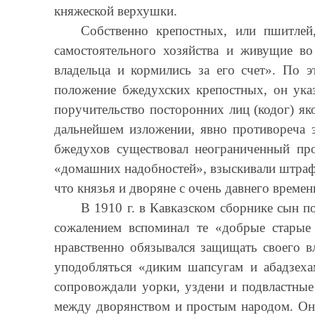
княжеской верхушки.
Собственно крепостных, или пшитлей
самостоятельного хозяйства и живущие во
владельца и кормились за его счет». По 
положение бжедухских крепостных, он указ
поручительство посторонних лиц (кодог) як
дальнейшем изложении, явно противореча э
бжедухов существовал неограниченный про
«домашних надобностей», взыскивали штрафы 
что князья и дворяне с очень давнего време
В 1910 г. в Кавказском сборнике сын п
сожалением вспоминал те «добрые старые
нравственно обязывался защищать своего в
уподобляться «диким шапсугам и абадзехам
сопровождали уорки, уздени и подвластны
между дворянством и простым народом. Они