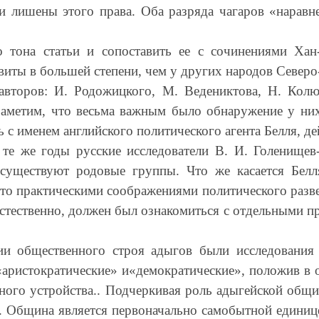
ли лишены этого права. Оба разряда чагаров «нарав
о тона статьи и сопоставить ее с сочинениями Хан-
иты в большей степени, чем у других народов Северо
 авторов: И. Родожицкого, М. Ведениктова, Н. Колю
заметим, что весьма важным было обнаружение у них
 с именем английского политического агента Белля, де
 те же годы русские исследователи В. И. Голенище
 существуют родовые группы. Что же касается Белл
сто практическими соображениями политического разв
естественно, должен был ознакомиться с отдельными п
ии общественного строя адыгов были исследования 
«аристократические» и«демократические», положив в 
ого устройства.. Подчеркивая роль адыгейской общи
. Община является первоначально самобытной единице