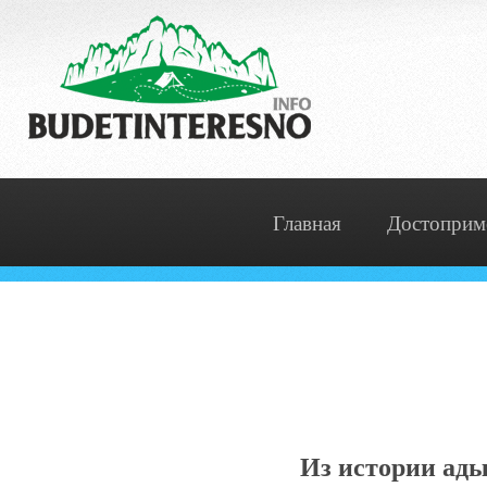
Главная
Достоприм
Из истории ады