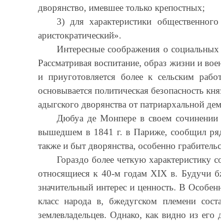
дворянство, имевшее только крепостных;
3) для характеристики общественног
аристократический».
Интересные соображения о социальных 
Рассматривая воспитание, образ жизни и вое
и приуготовляется более к сельским раб
основывается политическая безопасность кн
адыгского дворянства от патриархальной дем
Дюбуа де Монпере в своем сочинении 
вышедшем в 1841 г. в Париже, сообщил ряд
также и быт дворянства, особенно грабитель
Гораздо более четкую характеристику с
относящиеся к 40-м годам XIX в. Будучи б
значительный интерес и ценность. В Особен
класс народа в, бжедугском племени сост
землевладельцев. Однако, как видно из его