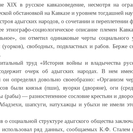
е XIX в русское кавказоведение, несмотря на огр
кой обстановкой на Кавказе и уровнем тогдашней нау
строя адыгских народов, о сочетании и переплетении
е этнографо-социологическое описание племен Кавказ
льное», он отметил одинаковые черты социального 
й (уорков), свободных, подвластных и рабов. Берже 
.
тальный труд «История войны и владычества русс
содержит очерк об адыгских народах. В нем имею
 он определял довольно своеобразно: «Организм чер
сов были князья (пши), вуорки (дворяне), оги (сре
ты (рабы) — разностепенное сословие крестьян и двор
Абадзехи, шапсуги, натухажцы и убыхи не имели это
 о социальной структуре адыгского общества заключае
н использовал ряд данных, сообщаемых К.Ф. Сталем 