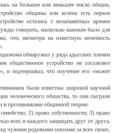
ялась на большее или меньшее число общин,
стройство общины или колена есть первое
стройстве остались с незапамятных времен
 нужды говорить, насколько важным было для
но, что, несмотря на известную нечеткость
».
еодализма обнаружил у ряда адыгских племен
м общественное устройство не составляет
», и подчеркивал, что изучение его «может
ственников были известны широкой научной
ции человеческого общества, то они сыграли
ми и противниками общинной теории.
емейство; 2) право собственности; 3) право
тью всех и каждого защищать друг от друга,
еред чужими родовыми союзами за всех своих.