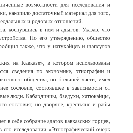
аниченные возможности для исследования и
ки, накопило достаточный материал для того,
 феодальных и родовых отношений.
а, коснувшись в нем и адыгов. Указав, что
устройства. По его утверждению, общество
сообщил также, что у натухайцев и шапсугов
ких на Кавказе», в котором использованы
тся сведения по экономике, этнографии и
кесского общества, по большей части, имел
днее сословие, состоявшее в зависимости от
овые люди. Кабардинцы, бзедухи, хатюкайцы,
го сословия; но дворяне, крестьяне и рабы
т в себе собрание адатов кавказских горцев,
в его исследовании «Этнографический очерк