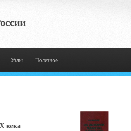
оссии
Узлы
Полезное
X века