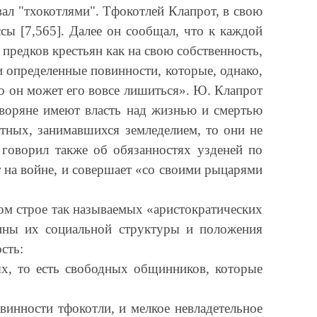
л "тхокотлями". Тфокотлей Клапрот, в свою
сы [7,565]. Далее он сообщал, что к каждой
предков крестьян как на свою собственность,
и определенные повинности, которые, однако,
то он может его вовсе лишиться». Ю. Клапрот
 дворяне имеют власть над жизнью и смертью
тных, занимавшихся земледелием, то они не
говорил также об обязанностях узденей по
 на войне, и совершает «со своими рыцарями
м строе так называемых «аристократических
тины их социальной структуры и положения
сть:
ых, то есть свободных общинников, которые
винности тфокотли, и мелкое невладетельное