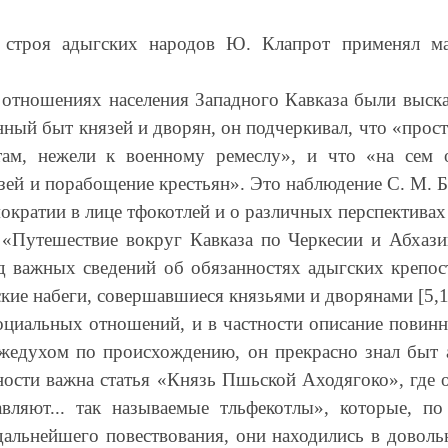
о строя адыгских народов Ю. Клапрот применял ма
отношениях населения Западного Кавказа были высказ
нный быт князей и дворян, он подчеркивал, что «прос
отам, нежели к военному ремеслу», и что «на сем 
язей и порабощение крестьян». Это наблюдение С. М. 
ократии в лице тфокотлей и о различных перспективах
«Путешествие вокруг Кавказа по Черкесии и Абхаз
 важных сведений об обязанностях адыгских крепос
ские набеги, совершавшиеся князьями и дворянами [5,1
оциальных отношений, и в частности описание повинно
жедухом по происхождению, он прекрасно знал быт 
ности важна статья «Князь Пшьской Аходягоко», где
авляют... так называемые тльфекотлы», которые, п
 дальнейшего повествования, они находились в доволь