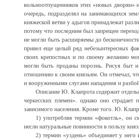
вольноотпущенников этих «новых дворян» и
очередь, подразделял на занимающихся земл
княжеской ветви у адыгов принадлежат разли
потому что последним был запрещен переход 
не могли быть расширяемы до бесконечности,
привел еще целый ряд небезынтересных факт
своих крепостных и по своему желанию мог
могли быть проданы порознь. Рисуя быт и
отношению к своим князьям. Он отмечал, чт
и вооруженными слугами нападения и разбо
Описание Ю. Клапрота содержит отдель
черкесских племен». однако оно страдает
зависимого населения. Кроме того. Ю. Клапр
1) употребляя термин «фокотль», он с
несли натуральные повинности в пользу княз
2) термин «уздень» объединяет у него 