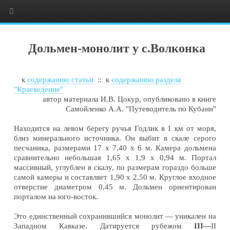
Дольмен-монолит у с.Волконка
к
содержанию статьи
:: к
содержанию раздела
"Краеведение"
автор материала И.В. Цокур, опубликовано в книге
Самойленко А.А. "Путеводитель по Кубани"
Находится на левом берегу ручья Годлик в 1 км от моря,
близ минерального источника. Он выбит в скале серого
песчаника, размерами 17 х 7,40 х 6 м. Камера дольмена
сравнительно небольшая 1,65 х 1,9 х 0,94 м. Портал
массивный, углублен в скалу, по размерам гораздо больше
самой камеры и составляет 1,90 х 2,50 м. Круглое входное
отверстие диаметром 0,45 м. Дольмен ориентирован
порталом на юго-восток.
Это единственный сохранившийся монолит — уникален на
Западном Кавказе. Датируется рубежом
III—
II