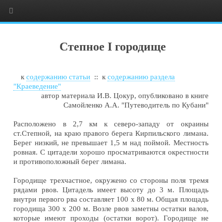
Степное I городище
к
содержанию статьи
:: к
содержанию раздела
"Краеведение"
автор материала И.В. Цокур, опубликовано в книге
Самойленко А.А. "Путеводитель по Кубани"
Расположено в 2,7 км к северо-западу от окраины
ст.Степной, на краю правого берега Кирпильского лимана.
Берег низкий, не превышает 1,5 м над поймой. Местность
ровная. С цитадели хорошо просматриваются окрестности
и противоположный берег лимана.
Городище трехчастное, окружено со стороны поля тремя
рядами рвов. Цитадель имеет высоту до 3 м. Площадь
внутри первого рва составляет
100
х 80 м. Общая площадь
городища 300 х 200 м. Возле рвов заметны остатки валов,
которые имеют проходы (остатки ворот). Городище не