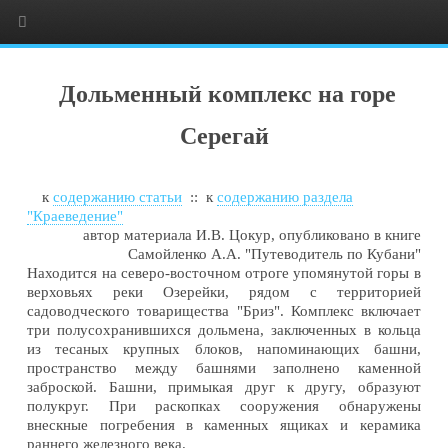
Дольменный комплекс на горе
Серегай
к
содержанию статьи
:: к
содержанию раздела
"Краеведение"
автор материала И.В. Цокур, опубликовано в книге
Самойленко А.А. "Путеводитель по Кубани"
Находится на северо-восточном отроге упомянутой горы в
верховьях реки Озерейки, рядом с территорией
садоводческого товарищества "Бриз". Комплекс включает
три полусохранившихся дольмена, заключенных в кольца
из тесаных крупных блоков, напоминающих башни,
пространство между башнями заполнено каменной
заброской. Башни, примыкая друг к другу, образуют
полукруг. При раскопках сооружения обнаружены
внескные погребения в каменных ящиках и керамика
раннего железного века.