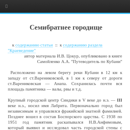
Семибратнее городище
к
содержанию статьи
:: к
содержанию раздела
"Краеведение"
автор материала И.В. Цокур, опубликовано в книге
Самойленко А.А. "Путеводитель по Кубани"
Расположено на левом берегу реки Кубани в
12
км к
западу от ст.Варениковской, в 1 км к северу от дороги
ст.Варениковская — Анапа. Сохранилась почти вся
площадь памятника — валы, рвы и т.д.
Крупный городской центр Синдики в
V
веке до н.э. —
III
веке н.э., носил имя Лабрита. Первоначально город был
независимым и управлялся фракийской знатной фамилией.
Позднее вошел в состав Боспорского царства. С
1938
по
1951 год памятник раскапывался Н.В.Анфимовым,
который выявил и исследовал часть городской стены с