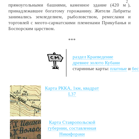
2
прямоугольными башнями, каменное здание (420 м
),
принадлежавшее богатому горожанину. Жители Лабриты
занимались земледелием, рыболовством, ремеслами и
торговлей с меото-сарматскими племенами Прикубанья и
Боспорским царством.
***
раздел Краеведение
древнее золото Кубани
старинные карты:
платные
и
бе
Карта РККА, 1км, квадрат
L37
Карта Ставропольской
губернии, составленная
Никифораки