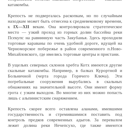
катакомбы.
Крепость не подвергалась раскопкам, но по случайным
находкам может быть отнесена к средневековому времени,
к
IX—XII
векам. Она контролировала стратегическое
место — узкий проход из горных долин бассейна реки
Псекупс на равнинную часть Закубанья. Здесь проходили
торговые караваны по очень удобной дороге, идущей на
Черноморское побережье в район современного п.Ново-
Михайловского, где имелись торговые центры и пристани.
В ущельях северных склонов хребта Котх имеются другие
скальные катакомбы. Например, в балках Курортной и
Больничной (черта города Горячего Ключа). Эти
погребальные сооружения вырубались в скальных
обнажениях на значительной высоте. Они имеют форму
грота с узким выходом. Во многие из них можно попасть
лишь с альпинистским снаряжением.
Крепость скорее всего оставлена аланами, имевшими
государственность и стремившимися поставить под
контроль предков современных адыгов. За перевалом
лежит долина реки Нечепсухо, где также имеются