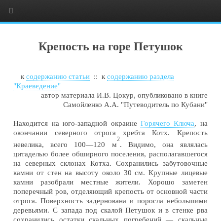
Крепость на горе Петушок
к
содержанию статьи
:: к
содержанию раздела
"Краеведение"
автор материала И.В. Цокур, опубликовано в книге
Самойленко А.А. "Путеводитель по Кубани"
Находится на юго-западной окраине
Горячего Ключа
, на
окончании северного отрога хребта Котх. Крепость
2
невелика, всего 100—120 м
.
Видимо, она являлась
цитаделью более обширного поселения, располагавшегося
на северных склонах Котха. Сохранились забутовочные
камни от стен на высоту около 30 см. Крупные лицевые
камни разобрали местные жители. Хорошо заметен
поперечный ров, отделяющий крепость от основной части
отрога. Поверхность задернована и поросла небольшими
деревьями. С запада под скалой Петушок и в стенке рва
сохранились остатки скальных погребений — скальные