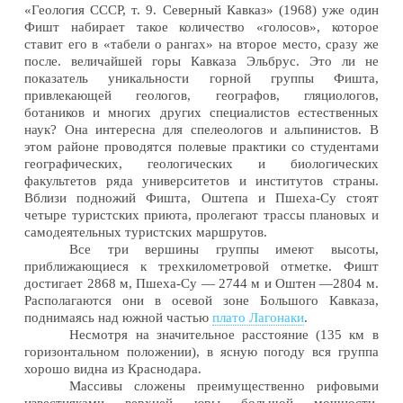
«Геология СССР, т. 9. Северный Кавказ» (1968) уже один
Фишт набирает такое количество «голосов», которое
ставит его в «табели о рангах» на второе место, сразу же
после. величайшей горы Кавказа Эльбрус. Это ли не
показатель уникальности горной группы Фишта,
привлекающей геологов, географов, гляциологов,
ботаников и многих других специалистов естественных
наук? Она интересна для спелеологов и альпинистов. В
этом районе проводятся полевые практики со студентами
географических, геологических и биологических
факультетов ряда университетов и институтов страны.
Вблизи подножий Фишта, Оштепа и Пшеха-Су стоят
четыре туристских приюта, пролегают трассы плановых и
самодеятельных туристских маршрутов.
Все три вершины группы имеют высоты,
приближающиеся к трехкилометровой отметке. Фишт
достигает 2868 м, Пшеха-Су — 2744 м и Оштен —2804 м.
Располагаются они в осевой зоне Большого Кавказа,
поднимаясь над южной частью
плато Лагонаки
.
Несмотря на значительное расстояние (135 км в
горизонтальном положении), в ясную погоду вся группа
хорошо видна из Краснодара.
Массивы сложены преимущественно рифовыми