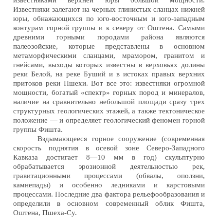
известняками верхней юры большой мощности.
Известняки залегают на черных глинистых сланцах нижней
юры, обнажающихся по юго-восточным и юго-западным
контурам горной группы и к северу от Оштена. Самыми
древними горными породами района являются
палеозойские, которые представлены в основном
метаморфическими сланцами, мрамором, гранитом и
гнейсами, выходы которых известны в верховьях долины
реки Белой, на реке Буший и в истоках правых верхних
притоков реки Пшехи. Вот все это: известняки огромной
мощности, богатый «спектр» горных пород и минералов,
наличие на сравнительно небольшой площади сразу трех
структурных геологических этажей, а также тектоническое
положение — и определяет геологический феномен горной
группы Фишта.
Вздымающееся горное сооружение (современная
скорость поднятия в осевой зоне Северо-Западного
Кавказа достигает 8—10 мм в год) скульптурно
обрабатывается эрозионной деятельностью рек,
гравитационными процессами (обвалы, оползни,
камнепады) и особенно ледниками и карстовыми
процессами. Последние два фактора рельефообразования и
определили в основном современный облик Фишта,
Оштена, Пшеха-Су.