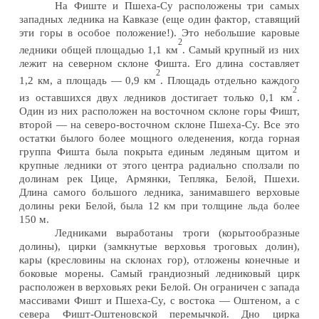
На Фиште и Пшеха-Су расположены три самых
западных ледника на Кавказе (еще один фактор, ставящий
эти горы в особое положение!). Это небольшие каровые
2
ледники общей площадью 1,1 км
. Самый крупный из них
лежит на северном склоне Фишта. Его длина составляет
2
1,2 км, а площадь — 0,9 км
. Площадь отдельно каждого
2
из оставшихся двух ледников достигает только 0,1 км
.
Один из них расположен на восточном склоне горы Фишт,
второй — на северо-восточном склоне Пшеха-Су. Все это
остатки былого более мощного оледенения, когда горная
группа Фишта была покрыта единым ледяным щитом и
крупные ледники от этого центра радиально сползали по
долинам рек Цице, Армянки, Тепляка, Белой, Пшехи.
Длина самого большого ледника, занимавшего верховые
долины реки Белой, была 12 км при толщине льда более
150 м.
Ледниками выработаны троги (корытообразные
долины), цирки (замкнутые верховья троговых долин),
кары (кресловины на склонах гор), отложены конечные и
боковые морены. Самый грандиозный ледниковый цирк
расположен в верховьях реки Белой. Он ограничен с запада
массивами Фишт и Пшеха-Су, с востока — Оштеном, а с
севера Фишт-Оштеновской перемычкой. Дно цирка