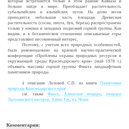
которые встречаются только в этом районе Кавказа и
больше нигде в мире. Преобладает растительность
субальпийских и альпийских лугов. На долю лесов
приходится небольшая часть площади. Древесная
растительность (сосна, пихта, бук, береза) распространена
только у южных и западных подножий горной группы. Как
видим, и в ботаническом отношении описываемые горы
представляют несомненный интерес.
Поэтому, с учетом всех природных особенностей,
было рекомендовано на краевой научно-практической
конференции «Проблемы охраны природных ресурсов и
окружающей среды Краснодарского края» (май 1978 г.)
объявить массивы горной группы Фишта ландшафтным
памятником природы.
á
описание Лозовой С.П. из книги
Памятники
природы Краснодарского края
см. также
Фишт
,
Азишская пещера
,
пещеры
Лагонакского нагорья,
Азиш-Тау
,
оз. Чеше
Комментарии: