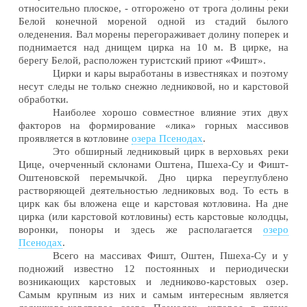
относительно плоское, - отгорожено от трога долины реки
Белой конечной мореной одной из стадий былого
оледенения. Вал морены перегораживает долину поперек и
поднимается над днищем цирка на 10 м. В цирке, на
берегу Белой, расположен туристский приют «Фишт».
Цирки и кары выработаны в известняках и поэтому
несут следы не только снежно ледниковой, но и карстовой
обработки.
Наиболее хорошо совместное влияние этих двух
факторов на формирование «лика» горных массивов
проявляется в котловине
озера Псенодах
.
Это обширный ледниковый цирк в верховьях реки
Цице, очерченный склонами Оштена, Пшеха-Су и Фишт-
Оштеновской перемычкой. Дно цирка переуглублено
растворяющей деятельностью ледниковых вод. То есть в
цирк как бы вложена еще и карстовая котловина. На дне
цирка (или карстовой котловины) есть карстовые колодцы,
воронки, поноры и здесь же располагается
озеро
Псенодах
.
Всего на массивах Фишт, Оштен, Пшеха-Су и у
подножий известно 12 постоянных и периодически
возникающих карстовых и ледниково-карстовых озер.
Самым крупным из них и самым интересным является