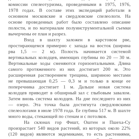
комиссии спелеотуризма, проведенными в 1975, 1976,
1978 годах. В составе этих экспедиций работали в
основном московские и свердловские спелеологи. На
основе проведенных работ было составлено описание
полости, и по материалам полуинструментальной съемки
вычерчены ее план и разрез.
Вход в шахту заложен в карстовом рве,
простирающемся примерно с запада на восток (ширина
рва 1,5 — 2 м). Полость начинается системой
вертикальных колодцев, имеющих глубины по 20 — 30 м.
Вертикальные ходы сменяются горизонтальными. Длина
самого протяженного из них достигает 200 м. Это
расширенная растворением трещина, шириною местами
не превышающая 0,25 — 0,3 м и только в конце ее
поперечника достигает 1 м. Дальше новая система
колодцев приводит в обширный зал с глыбовым завалом.
Затем вновь система колодцев. На дне последнего из них
— озеро. Эта точка была достигнута свердловскими
спелеологами в июле 1978 года. Ее глубина 517 м. В шахте
много воды, стекающей по стенам и с потолков.
На склонах гор Фишт, Оштен и Пшеха-Су
произрастает 540 видов растений, из которых около 22%
(120 видов) являются эндемиками, то есть растениями,