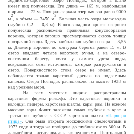
ледниково-карстовое озеро Псенодах, которое в плане
имеет вид полумесяца. Его длина — 165 м, наибольшая
ширина — 72 м. Площадь зеркала озерных вод равна 9000
2
3
м
, а объем — 3450 м
. Большая часть озера мелководна
(глубина 0,2 — 0,8 м). В юго-западном «роге» озерного
полумесяца расположена правильная конусообразная
воронка, которая хорошо просматривается сквозь толщу
прозрачной воды. Здесь наибольшая глубина озера — 3,55
м. Диаметр воронки по контурам берегов равен 15 м. В
озеро впадают четыре коротких ручья, а на северо-
восточном берегу, почти у самого уреза воды,
вскрываются семь источников, которые разгружаются в
озеро. Поверхностного стока озеро не имеет. Здесь
наблюдается только карстовый дренаж по подземным
каналам. Озеро Псенодах расположено на высоте 1938 м
над уровнем моря.
На всех массивах широко распространены
карстовые формы рельефа. Это карстовые воронки и
колодцы, пещеры, карстовые шахты, кары, рвы. На южном
массиве горы Фишт заложена самая глубокая в крае и
третья по глубине в СССР карстовая шахта
«Парящая
птица»
. Она была открыта московскими спелеологами в
1973 году и тогда же пройдена до глубины около 300 м. В
дальнейшем исследовалась экспедициями Центральной