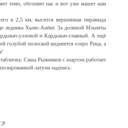
яет темп, обгоняет нас и вот уже машет нам
его в 2,5 км, высится вершинная пирамида
ище ледника Хымс-Анёкё. За долиной Мзымты
рдывач-узловой и Кардывач-главный. А ещё
ой голубой полоской виднеется озеро Рица, а
а!
 табличку. Саша Рыженков с азартом работает
 полированной латуни надпись:
СР