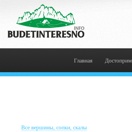
Главная
Достоприм
Все вершины, сопки, скалы