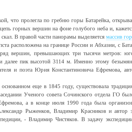
й, что пролегла по гребню горы Батарейка, открывае
цепь горных вершин на фоне голубого неба и, кажетс
 скал. В правой части панорамы выделяется
массив го
пста расположена на границе России и Абхазии, с Ба
 ряд вершин, превышающих три тысячи метров: юго-
л и далее пик высотой 3114 м. Именно этому безымя
ателя и поэта Юрия Константиновича Ефремова, авт
 основанном еще в 1845 году, существовала традици
 заседании Ученого совета Сочинского отдела ГО бы
ремова, а в конце июля 1990 года была организов
лександр Рыженков, Владимир Красников и автор э
спедиции, - Владимир Чистяков. В задачу экспедиц