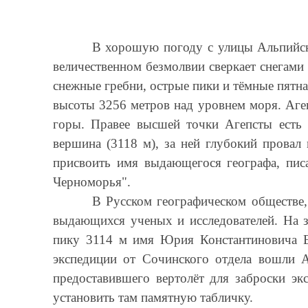
В хорошую погоду с улицы Альпийско
величественном безмолвии сверкает снегами 
снежные гребни, острые пики и тёмные пятна
высоты 3256 метров над уровнем моря. Аге
горы. Правее высшей точки Агепсты есть
вершина (3118 м), за ней глубокий прова
присвоить имя выдающегося географа, пис
Черноморья".
В Русском географическом обществе,
выдаю­щихся ученых и исследователей. На
пику 3114 м имя Юрия Константиновича Еф
экспедиции от Сочинского отдела вошли А
предоставившего вертолёт для заброски эк
установить там памятную табличку.