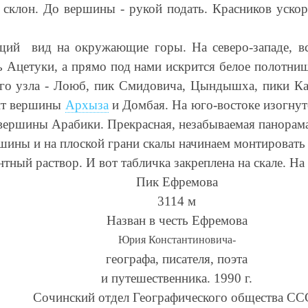
 склон. До вершины - рукой подать. Красников ускор
щий
вид на окружающие горы. На северо-западе, вс
нь Ацетуки, а прямо под нами искрится белое полотн
го узла - Лоюб, пик Смидовича, Цындышха, пики Ка
онт вершины
Архыза
и Домбая. На юго-востоке изогнут
 вершины Арабики. Прекрасная, незабываемая панорам
ршины и на плоской грани скалы начинаем монтировать
ный раствор. И вот табличка закреплена на скале. На
Пик Ефремова
3114 м
Назван в честь Ефремова
Юрия Константиновича-
географа, писателя, поэта
и путешественника. 1990 г.
Сочинский отдел Географического общества СС