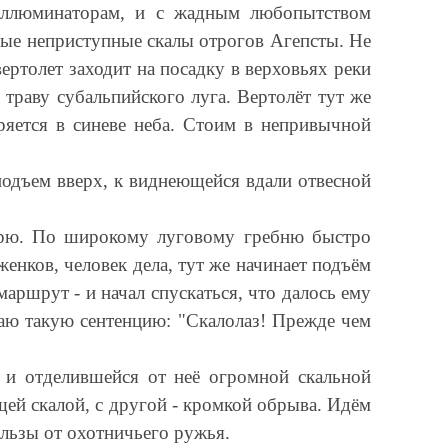
иллюминаторам, и с жадным любопытством
ные неприступные скалы отрогов Агепсты. Не
ертолет заходит на посадку в верховьях реки
траву субальпийского луга. Вертолёт тут же
ря­ется в синеве неба. Стоим в непривычной
подъем вверх, к виднеющейся вдали отвесной
ерю. По широкому луговому гребню быстро
нков, человек дела, тут же начинает подъём
аршрут - и начал спускаться, что далось ему
аю такую сентенцию: "Скалолаз! Прежде чем
 и отделившейся от неё огромной скальной
щей скалой, с другой - кромкой обрыва. Идём
ильзы от охотничьего ружья.