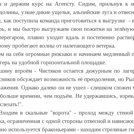
а и держим курс на Агепсту. Сидим, прильнув к 
олины, узкие дикие ущелья, альпийские луга и отвес
как поступила команда приготовиться к выгрузке - в
ерь, и мы быстро выгружаем свои пожитки на зелёную 
ерегаром, плавно уходит вдаль и постепенно раство
рому пробегают волны от налетающего ветерка.
аем на себя огромные рюкзаки и начинаем медленный 
лагерь на удобной горизонтальной площадке.
шину втроём - Чистяков остается дежурным по лаг
иков обсуждает возможность её преодоления, но Рыже
ражения. Однако далеко он не ушел - слишком сложен м
 больше времени, чем
подъём. Не удержавшись, изрек
слезать!".
 Входим в скальные "ворота" - проход между стеной
а, ограниченная с одной стороны отвесной и нависаю
вно используется браконьерами - находим стреляные г