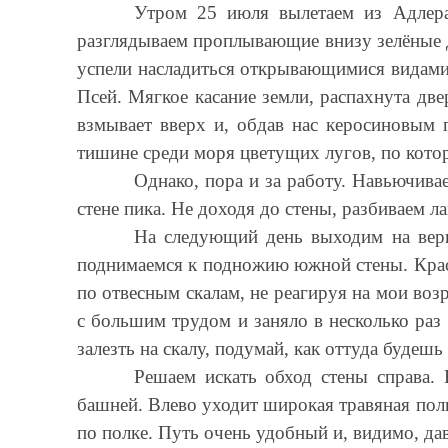
Утром 25 июля вылетаем из Адлер
разглядываем проплывающие внизу зелёные д
успели насладиться открывающимися видами, 
Псей. Мягкое касание земли, распахнута дв
взмывает вверх и, обдав нас керосиновым п
тишине среди моря цветущих лугов, по кото
Однако, пора и за работу. Навьючив
стене пика. Не доходя до стены, разбиваем 
На следующий день выходим на вер
поднимаемся к подножию южной стены. Красн
по отвесным скалам, не реагируя на мои воз
с большим трудом и заняло в несколько раз
залезть на скалу, подумай, как оттуда будешь 
Решаем искать обход стены справа.
башней. Влево уходит широкая травяная полк
по полке. Путь очень удобный и, видимо, да