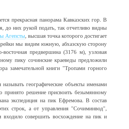
тся прекрасная панорама Кавказских гор. В
я, до них рукой подать, так отчетливо видны
ры Агепсты
, высшая точка которого достигает
тарейки мы видим южную, абхазскую сторону
восточная предвершина (3176 м), узловая
нному пику сочинские краеведы предложили
ора замечательной книги "Тропами горного
я называть географические объекты именами
ло принято решение присвоить безымянному
ана экспедиция на пик Ефремова. В состав
тих строк, а от управления "Сочиминвод",
ии входило совершить восхождение на пик и