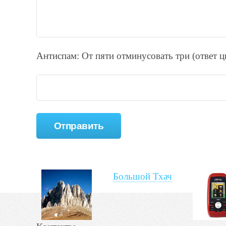
Антиспам: От пяти отминycовать тpи (ответ 
Большой Тхач