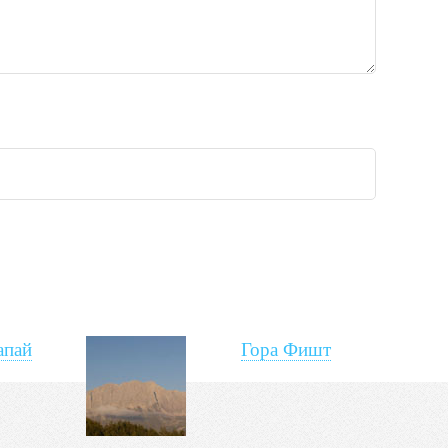
апай
Гора Фишт