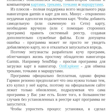
компьютером
картами
,
треками
,
точками
и
маршрутами
.
Из плюсов - полная поддержка всего модельного ряда
навигаторов garmin и карт для них. Минус - откровенно
неудачная идеология подключения карт. Чтобы добавить
самодельную (или скаченную из Сети) карту,
необходимо вручную (или с помощью сторонних
программ) править системный реестр, создавая
дополнительно служебные файлы. Если допущена
ошибка - программа может не просто не увидеть
добавляемую карту, но и отказаться запускаться впредь.
Поэтому энтузиасты разработали кучу программ,
облегчающих жизнь простому обладателю навигатора
Garmin. Например SendMap - простая программа для
загрузки карт в навигатор.
OziExplorer
- для обмена
треками, точками и маршрутами.
Программа официально бесплатная, однако фирма
Гармин резонно предполагает что она нужна только тем,
кто купил у неё карты, поэтому на официальном сайте
лежит только обновление, подразумевая что сама
программа у Вас уже есть. Более того, в большинстве
случаев без установленных в реестре карт программа не
запустится.
Чтобы упростить процесс установки, я сделал