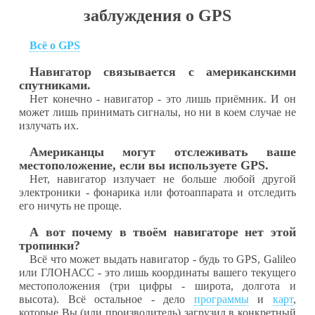
заблуждения о GPS
Всё о
GPS
Навигатор связывается с американскими
спутниками.
Нет конечно - навигатор - это лишь приёмник. И он
может лишь принимать сигналы, но ни в коем случае не
излучать их.
Американцы могут отслеживать ваше
местоположение, если вы используете GPS.
Нет, навигатор излучает не больше любой другой
электроники - фонарика или фотоаппарата и отследить
его ничуть не проще.
А вот почему в твоём навигаторе нет этой
тропинки?
Всё что может выдать навигатор - будь то GPS, Galileo
или ГЛОНАСС - это лишь координаты вашего текущего
местоположения (три цифры - широта, долгота и
высота). Всё остальное - дело
программы
и
карт
,
которые Вы (или производитель) загрузил в конкретный