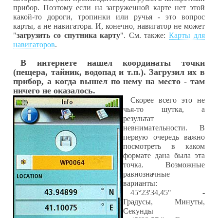
прибор. Поэтому если на загруженной карте нет этой
какой-то дороги, тропинки или ручья - это вопрос
карты, а не навигатора. И, конечно, навигатор не может
"
загрузить со спутника карту
". См. также:
Карты для
навигаторов
.
В интернете нашел координаты точки
(пещера, тайник, водопад и т.п.). Загрузил их в
прибор, а когда вышел по нему на место - там
ничего не оказалось.
Скорее всего это не
чья-то шутка, а
результат
невнимательности. В
первую очередь важно
посмотреть в каком
формате дана была эта
точка. Возможные
равнозначные
варианты:
45
°
23
'
34,45
"
-
Градусы, Минуты,
Секунды