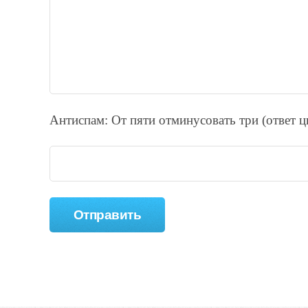
Антиспам: От пяти отминycовать тpи (ответ 