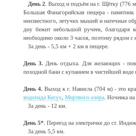
День 2
. Выход и подъём на г. Щётку (776 
Большая Фанагорийская пещера - памятник 
неизвестного, летучих мышей и натечные обр
дну бежит небольшой ручеек, благодаря к
необходимо около 3 часов, поэтому рядом с н
За день - 5,5 км + 2 км в пещере.
День 3.
День отдыха. Для желающих - пов
походной бани с купанием в чистейшей воде 
День 4.
Выход к г. Нависла (704 м) - это к
водопада Кесух
,
Мертвого озера
. Ночевка на
За день - 12 км.
День 5*
. Переезд на электричке до ст. Индю
За день 5,5 км.