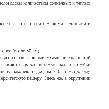
исловодска) количеством солнечных и теплых
менен в соответствии с Вашими желаниями и
овое (около 60 км).
ся лес со свисающими мхами, очень чистой
н свисают папоротники, мхи, падают струйки
в и, наконец, подходим к 6-ти метровому
верситетскую пещеру. Здесь же, в окружении