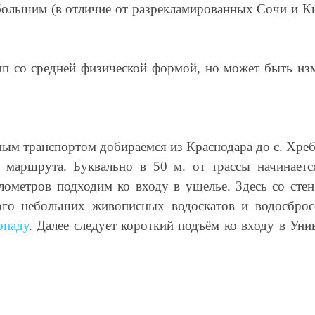
 большим (в отличие от разрекламированных Сочи и К
п со средней физической формой, но может быть из
м транспортом добираемся из Краснодара до с. Хребт
ь маршрута. Буквально в 50 м. от трассы начинает
лометров подходим ко входу в ущелье. Здесь со сте
го небольших живописных водоскатов и водосбросо
опаду
. Далее следует короткий подъём ко входу в Уни