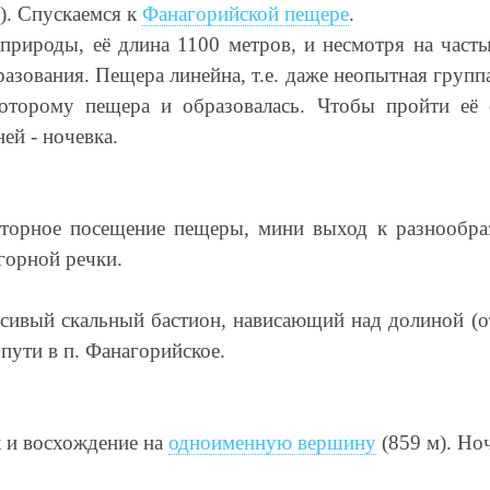
м). Спускаемся к
Фанагорийской пещере
.
природы, её длина 1100 метров, и несмотря на част
азования. Пещера линейна, т.е. даже неопытная группа
оторому пещера и образовалась. Чтобы пройти её 
ей - ночевка.
торное посещение пещеры, мини выход к разнообра
горной речки.
расивый скальный бастион, нависающий над долиной (
 пути в п. Фанагорийское.
к и восхождение на
одноименную вершину
(859 м). Ноч